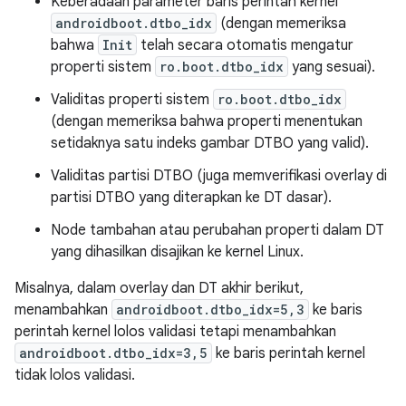
Keberadaan parameter baris perintah kernel
androidboot.dtbo_idx
(dengan memeriksa
bahwa
Init
telah secara otomatis mengatur
properti sistem
ro.boot.dtbo_idx
yang sesuai).
Validitas properti sistem
ro.boot.dtbo_idx
(dengan memeriksa bahwa properti menentukan
setidaknya satu indeks gambar DTBO yang valid).
Validitas partisi DTBO (juga memverifikasi overlay di
partisi DTBO yang diterapkan ke DT dasar).
Node tambahan atau perubahan properti dalam DT
yang dihasilkan disajikan ke kernel Linux.
Misalnya, dalam overlay dan DT akhir berikut,
menambahkan
androidboot.dtbo_idx=5,3
ke baris
perintah kernel lolos validasi tetapi menambahkan
androidboot.dtbo_idx=3,5
ke baris perintah kernel
tidak lolos validasi.