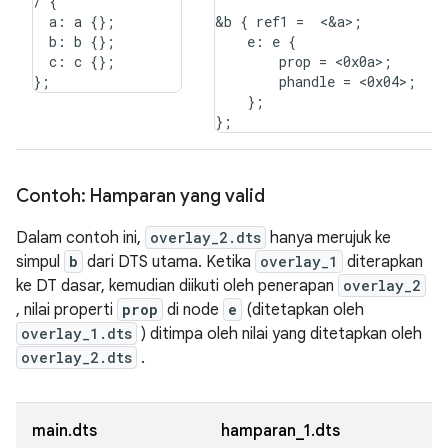
/ {

  a: a {};

&b { ref1 =  <&a>;

  b: b {};

    e: e {

  c: c {};

        prop = <0x0a>;

        phandle = <0x04>;

    };

Contoh: Hamparan yang valid
Dalam contoh ini,
overlay_2.dts
hanya merujuk ke
simpul
b
dari DTS utama. Ketika
overlay_1
diterapkan
ke DT dasar, kemudian diikuti oleh penerapan
overlay_2
, nilai properti
prop
di node
e
(ditetapkan oleh
overlay_1.dts
) ditimpa oleh nilai yang ditetapkan oleh
overlay_2.dts
.
main.dts
hamparan_1.dts