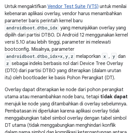
Untuk mengaktifkan
Vendor Test Suite (VTS)
untuk menilai
kebenaran aplikasi overlay, vendor harus menambahkan
parameter baris perintah kernel baru
androidboot.dtbo_idx
yang menunjukkan overlay yang
dipilih dari partisi DTBO. Di Android 12 menggunakan kernel
versi 5.10 atau lebih tinggi, parameter ini melewati
bootconfig. Misalnya, parameter
androidboot.dtbo_idx=x,y,z
melaporkan
x
,
y
dan
z
sebagai indeks berbasis nol dari Device Tree Overlay
(DTO) dari partisi DTBO yang diterapkan (dalam urutan
itu) oleh bootloader ke basis Pohon Perangkat (DT).
Overlay dapat diterapkan ke node dari pohon perangkat
utama atau menambahkan node baru, tetapi
tidak dapat
merujuk ke node yang ditambahkan di overlay sebelumnya.
Pembatasan ini diperlukan karena aplikasi overlay tidak
menggabungkan tabel simbol overlay dengan tabel simbol
DT utama (tidak menggabungkan menghindari konflik
dalam nama simbol dan komplikasi ketergantungan antara