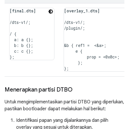
[final.dts]
[overlay_1.dts]
/dts-v1/;

/dts-v1/;

/plugin/;

/ {

  a: a {};

  b: b {};

&b { ref1 =  <&a>;

  c: c {};

     e {

          prop = <0x0c>;

      };

Menerapkan partisi DTBO
Untuk mengimplementasikan partisi DTBO yang diperlukan,
pastikan bootloader dapat melakukan hal berikut:
Identifikasi papan yang dijalankannya dan pilih
overlay yang sesuai untuk diterapkan.