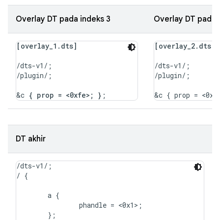
Overlay DT pada indeks 3
Overlay DT pada 
[overlay_1.dts]
[overlay_2.dts]
/dts-v1/;

/dts-v1/;

/plugin/;

/plugin/;

&c 
{ prop = <0xfe>; }
DT akhir
/dts-v1/;

/ {

	a {

		phandle = <0x1>;

	};
