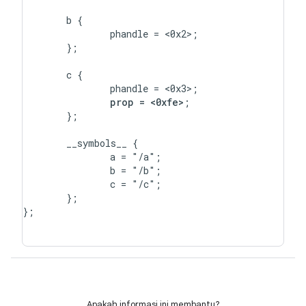
	b {

		phandle = <0x2>;

	};

	c {

		phandle = <0x3>;

prop = <0xfe>
;

	};

	__symbols__ {

		a = "/a";

		b = "/b";

		c = "/c";

	};

};

Apakah informasi ini membantu?