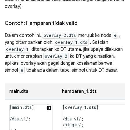
overlay).
Contoh: Hamparan tidak valid
Dalam contoh ini,
overlay_2.dts
merujuk ke node
e
,
yang ditambahkan oleh
overlay_1.dts
. Setelah
overlay_1
diterapkan ke DT utama, jika upaya dilakukan
untuk menerapkan
overlay_2
ke DT yang dihasilkan,
aplikasi overlay akan gagal dengan kesalahan bahwa
simbol
e
tidak ada dalam tabel simbol untuk DT dasar.
main.dts
hamparan_1.dts
[main.dts]
[overlay_1.dts]
/dts-v1/;

/dts-v1/;

/plugin/;
