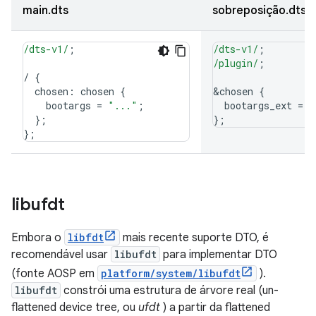
main.dts
sobreposição.dts
/dts-v1/
;
/dts-v1/
;
/plugin/
;
/
{
  chosen
:
 chosen 
{
&
chosen 
{
    bootargs 
=
"..."
;
  bootargs_ext 
=
"
};
};
};
libufdt
Embora o
libfdt
mais recente suporte DTO, é
recomendável usar
libufdt
para implementar DTO
(fonte AOSP em
platform/system/libufdt
).
libufdt
constrói uma estrutura de árvore real (un-
flattened device tree, ou
ufdt
) a partir da flattened