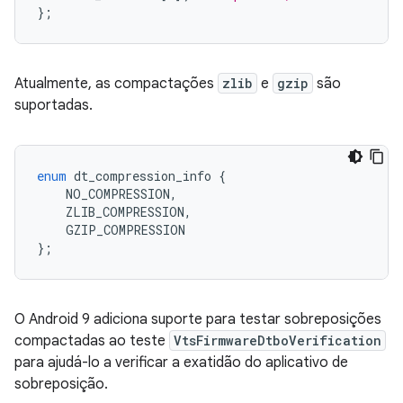
};
Atualmente, as compactações
zlib
e
gzip
são
suportadas.
enum
 dt_compression_info 
{
    NO_COMPRESSION
,
    ZLIB_COMPRESSION
,
    GZIP_COMPRESSION
};
O Android 9 adiciona suporte para testar sobreposições
compactadas ao teste
VtsFirmwareDtboVerification
para ajudá-lo a verificar a exatidão do aplicativo de
sobreposição.