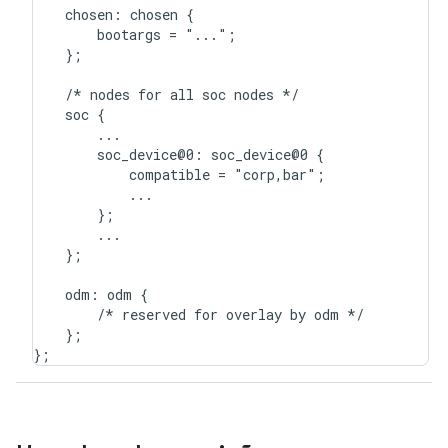
    chosen: chosen {

        bootargs = "...";

    };

    /* nodes for all soc nodes */

    soc {

        ...

        soc_device@0: soc_device@0 {

            compatible = "corp,bar";

            ...

        };

        ...

    };

    odm: odm {

        /* reserved for overlay by odm */

    };
