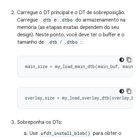
Carregue o DT principal e o DT de sobreposição.
Carregue
.dtb
e
.dtbo
do armazenamento na
memória (as etapas exatas dependem do seu
design). Neste ponto, você deve ter o buffer e o
tamanho de
.dtb
/
.dtbo
:
main_size 
=
 my_load_main_dtb
(
main_buf
,
 main_b
overlay_size 
=
 my_load_overlay_dtb
(
overlay_bu
Sobreponha os DTs:
Use
ufdt_install_blob()
para obter o