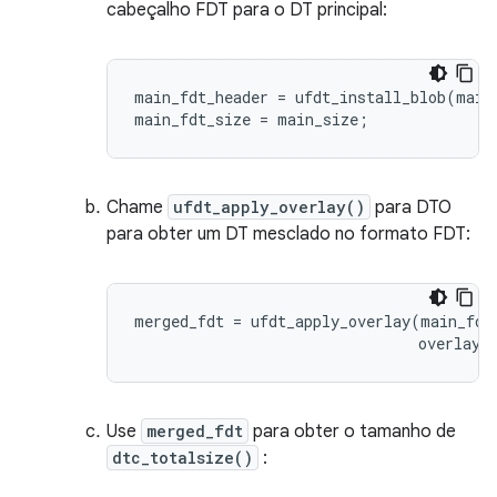
cabeçalho FDT para o DT principal:
main_fdt_header 
=
 ufdt_install_blob
(
main
main_fdt_size 
=
 main_size
;
Chame
ufdt_apply_overlay()
para DTO
para obter um DT mesclado no formato FDT:
merged_fdt 
=
 ufdt_apply_overlay
(
main_fdt
                                overlay_
Use
merged_fdt
para obter o tamanho de
dtc_totalsize()
: