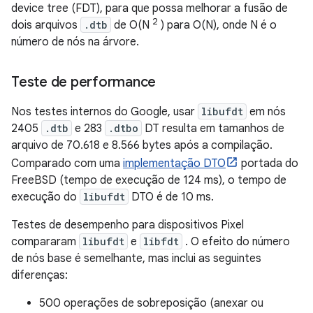
device tree (FDT), para que possa melhorar a fusão de
2
dois arquivos
.dtb
de O(N
) para O(N), onde N é o
número de nós na árvore.
Teste de performance
Nos testes internos do Google, usar
libufdt
em nós
2405
.dtb
e 283
.dtbo
DT resulta em tamanhos de
arquivo de 70.618 e 8.566 bytes após a compilação.
Comparado com uma
implementação DTO
portada do
FreeBSD (tempo de execução de 124 ms), o tempo de
execução do
libufdt
DTO é de 10 ms.
Testes de desempenho para dispositivos Pixel
compararam
libufdt
e
libfdt
. O efeito do número
de nós base é semelhante, mas inclui as seguintes
diferenças:
500 operações de sobreposição (anexar ou