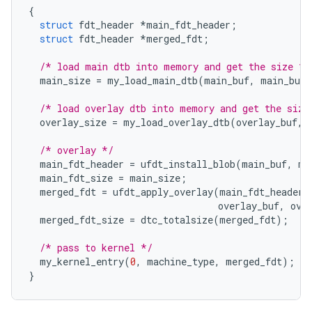
{
struct
 fdt_header 
*
main_fdt_header
;
struct
 fdt_header 
*
merged_fdt
;
/* load main dtb into memory and get the size */
  main_size 
=
 my_load_main_dtb
(
main_buf
,
 main_buf_
/* load overlay dtb into memory and get the size
  overlay_size 
=
 my_load_overlay_dtb
(
overlay_buf
,
 
/* overlay */
  main_fdt_header 
=
 ufdt_install_blob
(
main_buf
,
 ma
  main_fdt_size 
=
 main_size
;
  merged_fdt 
=
 ufdt_apply_overlay
(
main_fdt_header
,
                                  overlay_buf
,
 ove
  merged_fdt_size 
=
 dtc_totalsize
(
merged_fdt
);
/* pass to kernel */
  my_kernel_entry
(
0
,
 machine_type
,
 merged_fdt
);
}