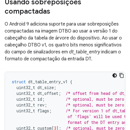
Usando sobreposições
compactadas
O Android 9 adiciona suporte para usar sobreposições
compactadas na imagem DTBO ao usar a versão 1 do
cabeçalho da tabela de árvore do dispositivo. Ao usar o
cabeçalho DTBO v1, os quatro bits menos significativos
do campo de sinalizadores em
dt_table_entry
indicam o
formato de compactação da entrada DT.
struct
 dt_table_entry_v1 
{
  uint32_t dt_size
;
  uint32_t dt_offset
;
/* offset from head of dt_t
  uint32_t id
;
/* optional, must be zero i
  uint32_t rev
;
/* optional, must be zero i
  uint32_t flags
;
/* For version 1 of dt_tabl
                        of 'flags' will be used to
                        format of the DT entry as 
  uint32_t custom
[
3
];
/* optional, must be zero i