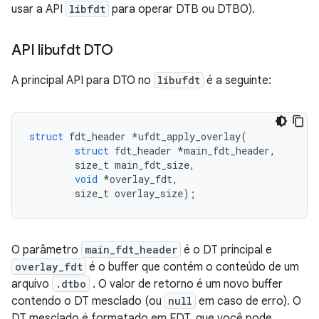
usar a API
libfdt
para operar DTB ou DTBO).
API libufdt DTO
A principal API para DTO no
libufdt
é a seguinte:
struct
 fdt_header 
*
ufdt_apply_overlay
(
struct
 fdt_header 
*
main_fdt_header
,
        size_t main_fdt_size
,
void
*
overlay_fdt
,
        size_t overlay_size
);
O parâmetro
main_fdt_header
é o DT principal e
overlay_fdt
é o buffer que contém o conteúdo de um
arquivo
.dtbo
. O valor de retorno é um novo buffer
contendo o DT mesclado (ou
null
em caso de erro). O
DT mesclado é formatado em FDT, que você pode