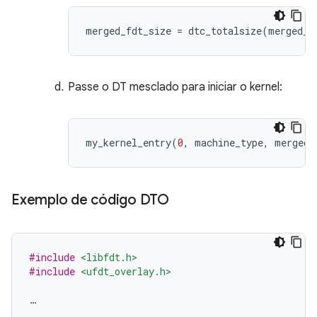
merged_fdt_size 
=
 dtc_totalsize
(
merged_f
Passe o DT mesclado para iniciar o kernel:
my_kernel_entry
(
0
,
 machine_type
,
 merged_
Exemplo de código DTO
#include
<libfdt.h>
#include
<ufdt_overlay.h>
…