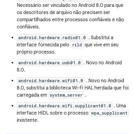
Necessário ser vinculado no Android 8.0 para que
os descritores de arquivo não precisem ser
compartilhados entre processos confiáveis ​​e não
confiáveis.
android.hardware.radio@1.0
. Substitui a
interface fornecida pelo
rild
que vive em seu
próprio processo.
android.hardware.usb@1.0
. Novo no Android
8.0.
android.hardware.wifi@1.0
. Novo no Android
8.0, substitui a biblioteca Wi-Fi HAL herdada que foi
carregada em
system_server
.
android.hardware.wifi.supplicant@1.0
. Uma
interface HIDL sobre o processo
wpa_supplicant
existente.