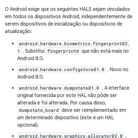
O Android exige que os seguintes HALS sejam vinculados
em todos os dispositivos Android, independentemente de
serem dispositivos de inicialização ou dispositivos de
atualização:
android.hardware.biometrics.fingerprint@2.
1
. Substitui
fingerprintd
que não está mais no
Android 8.0.
android.hardware.configstore@1.0
. Novo no
Android 8.0.
android.hardware.dumpstate@1.0
. A interface
original fornecida por este HAL não pôde ser
alterada e foi alterada. Por causa disso,
dumpstate_board
deve ser reimplementado em
um determinado dispositivo (este é um HAL
opcional).
android.hardware.graphics.allocator@2.0
.