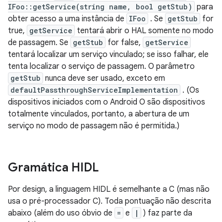
IFoo::getService(string name, bool getStub)
para
obter acesso a uma instância de
IFoo
. Se
getStub
for
true,
getService
tentará abrir o HAL somente no modo
de passagem. Se
getStub
for false,
getService
tentará localizar um serviço vinculado; se isso falhar, ele
tenta localizar o serviço de passagem. O parâmetro
getStub
nunca deve ser usado, exceto em
defaultPassthroughServiceImplementation
. (Os
dispositivos iniciados com o Android O são dispositivos
totalmente vinculados, portanto, a abertura de um
serviço no modo de passagem não é permitida.)
Gramática HIDL
Por design, a linguagem HIDL é semelhante a C (mas não
usa o pré-processador C). Toda pontuação não descrita
abaixo (além do uso óbvio de
=
e
|
) faz parte da