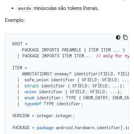
words
minúsculas são tokens literais.
Exemplo:
ROOT 
=
    PACKAGE IMPORTS PREAMBLE 
{
 ITEM ITEM 
...
}
/
|
 PACKAGE IMPORTS ITEM ITEM
...
// only for typ
ITEM 
=
    ANNOTATIONS
?
 oneway
?
 identifier
(
FIELD
,
 FIELD 
|
  safe_union identifier 
{
 UFIELD
;
 UFIELD
;
...}
|
struct
 identifier 
{
 SFIELD
;
 SFIELD
;
...};
/
|
union
 identifier 
{
 UFIELD
;
 UFIELD
;
...};
|
enum
 identifier
:
 TYPE 
{
 ENUM_ENTRY
,
 ENUM_ENT
|
typedef
 TYPE identifier
;
VERSION 
=
 integer
.
integer
;
PACKAGE 
=
package
 android
.
hardware
.
identifier
[.
ide