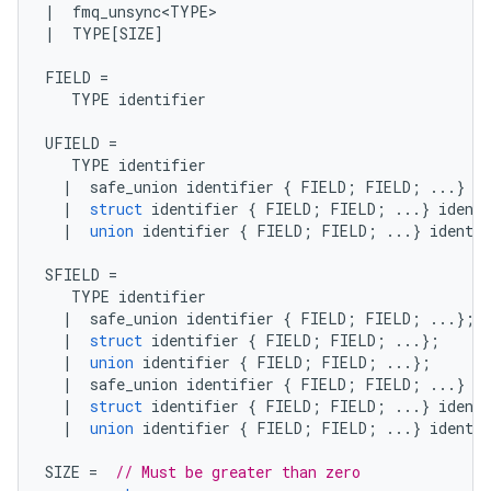
|
  fmq_unsync
<
TYPE
>
|
  TYPE
[
SIZE
]
FIELD 
=
   TYPE identifier
UFIELD 
=
   TYPE identifier
|
  safe_union identifier 
{
 FIELD
;
 FIELD
;
...}
 id
|
struct
 identifier 
{
 FIELD
;
 FIELD
;
...}
 identi
|
union
 identifier 
{
 FIELD
;
 FIELD
;
...}
 identif
SFIELD 
=
   TYPE identifier
|
  safe_union identifier 
{
 FIELD
;
 FIELD
;
...};
|
struct
 identifier 
{
 FIELD
;
 FIELD
;
...};
|
union
 identifier 
{
 FIELD
;
 FIELD
;
...};
|
  safe_union identifier 
{
 FIELD
;
 FIELD
;
...}
 id
|
struct
 identifier 
{
 FIELD
;
 FIELD
;
...}
 identi
|
union
 identifier 
{
 FIELD
;
 FIELD
;
...}
 identif
SIZE 
=
// Must be greater than zero