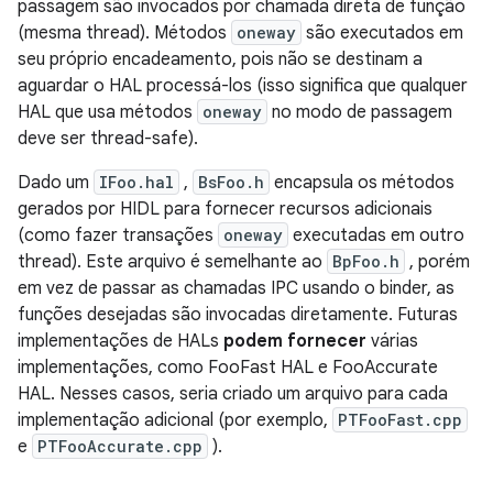
passagem são invocados por chamada direta de função
(mesma thread). Métodos
oneway
são executados em
seu próprio encadeamento, pois não se destinam a
aguardar o HAL processá-los (isso significa que qualquer
HAL que usa métodos
oneway
no modo de passagem
deve ser thread-safe).
Dado um
IFoo.hal
,
BsFoo.h
encapsula os métodos
gerados por HIDL para fornecer recursos adicionais
(como fazer transações
oneway
executadas em outro
thread). Este arquivo é semelhante ao
BpFoo.h
, porém
em vez de passar as chamadas IPC usando o binder, as
funções desejadas são invocadas diretamente. Futuras
implementações de HALs
podem fornecer
várias
implementações, como FooFast HAL e FooAccurate
HAL. Nesses casos, seria criado um arquivo para cada
implementação adicional (por exemplo,
PTFooFast.cpp
e
PTFooAccurate.cpp
).