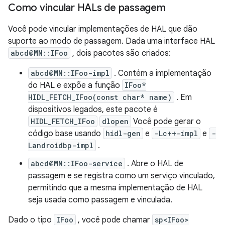
Como vincular HALs de passagem
Você pode vincular implementações de HAL que dão
suporte ao modo de passagem. Dada uma interface HAL
abcd@MN::IFoo
, dois pacotes são criados:
abcd@MN::IFoo-impl
. Contém a implementação
do HAL e expõe a função
IFoo*
HIDL_FETCH_IFoo(const char* name)
. Em
dispositivos legados, este pacote é
HIDL_FETCH_IFoo
dlopen
Você pode gerar o
código base usando
hidl-gen
e
-Lc++-impl
e
-
Landroidbp-impl
.
abcd@MN::IFoo-service
. Abre o HAL de
passagem e se registra como um serviço vinculado,
permitindo que a mesma implementação de HAL
seja usada como passagem e vinculada.
Dado o tipo
IFoo
, você pode chamar
sp<IFoo>