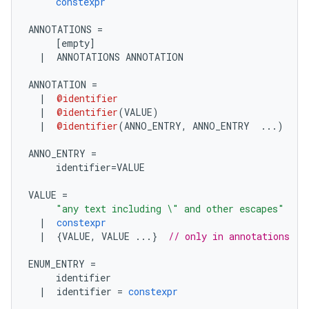
constexpr
ANNOTATIONS 
=
[
empty
]
|
  ANNOTATIONS ANNOTATION
ANNOTATION 
=
|
@identifier
|
@identifier
(
VALUE
)
|
@identifier
(
ANNO_ENTRY
,
 ANNO_ENTRY  
...)
ANNO_ENTRY 
=
     identifier
=
VALUE
VALUE 
=
"any text including \" and other escapes"
|
constexpr
|
{
VALUE
,
 VALUE 
...}
// only in annotations
ENUM_ENTRY 
=
     identifier
|
  identifier 
=
constexpr