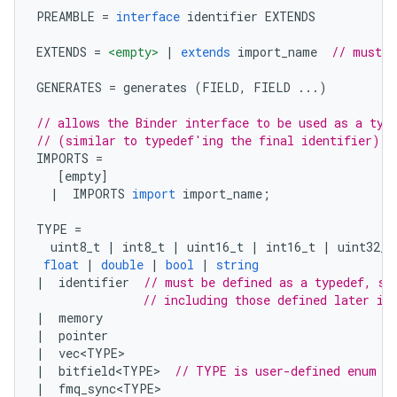
PREAMBLE 
=
interface
 identifier EXTENDS
EXTENDS 
=
<empty>
|
extends
 import_name  
// must b
GENERATES 
=
 generates 
(
FIELD
,
 FIELD 
...)
// allows the Binder interface to be used as a typ
// (similar to typedef'ing the final identifier)
IMPORTS 
=
[
empty
]
|
  IMPORTS 
import
 import_name
;
TYPE 
=
  uint8_t 
|
 int8_t 
|
 uint16_t 
|
 int16_t 
|
 uint32_t
float
|
double
|
bool
|
string
|
  identifier  
// must be defined as a typedef, st
// including those defined later in
|
  memory
|
  pointer
|
  vec
<
TYPE
>
|
  bitfield
<
TYPE
>
// TYPE is user-defined enum
|
  fmq_sync
<
TYPE
>