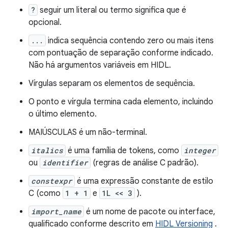
?
seguir um literal ou termo significa que é
opcional.
...
indica sequência contendo zero ou mais itens
com pontuação de separação conforme indicado.
Não há argumentos variáveis ​​em HIDL.
Vírgulas separam os elementos de sequência.
O ponto e vírgula termina cada elemento, incluindo
o último elemento.
MAIÚSCULAS é um não-terminal.
italics
é uma família de tokens, como
integer
ou
identifier
(regras de análise C padrão).
constexpr
é uma expressão constante de estilo
C (como
1 + 1
e
1L << 3
).
import_name
é um nome de pacote ou interface,
qualificado conforme descrito em
HIDL Versioning
.