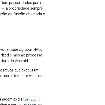
. Nem passar dados para
s — a propriedade sempre
ração da função chamada e
O, você pode agrupar HALs
derized e mesmo processo
utura do Android.
positivos que executam
o inerentemente vinculadas.
assagem extra
BsFoo.h
,
dlopen