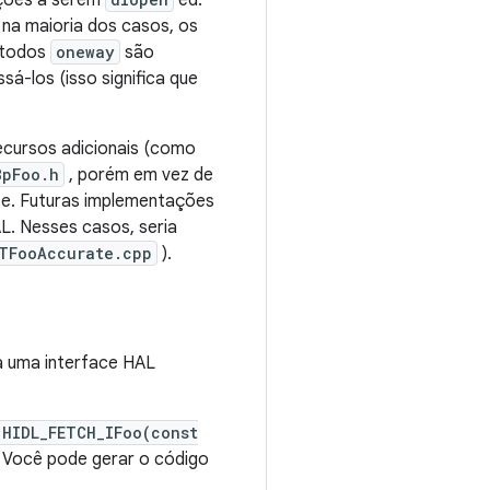
nções a serem
ed.
a maioria dos casos, os
étodos
oneway
são
-los (isso significa que
cursos adicionais (como
BpFoo.h
, porém em vez de
te. Futuras implementações
. Nesses casos, seria
TFooAccurate.cpp
).
 uma interface HAL
 HIDL_FETCH_IFoo(const
Você pode gerar o código