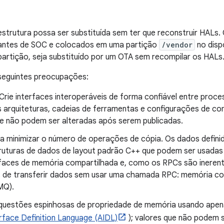
estrutura possa ser substituída sem ter que reconstruir HALs
cantes de SOC e colocados em uma partição
/vendor
no disp
artição, seja substituído por um OTA sem recompilar os HALs
 seguintes preocupações:
 Crie interfaces interoperáveis ​​de forma confiável entre pro
 arquiteturas, cadeias de ferramentas e configurações de com
e não podem ser alteradas após serem publicadas.
ta minimizar o número de operações de cópia. Os dados defini
ruturas de dados de layout padrão C++ que podem ser usada
faces de memória compartilhada e, como os RPCs são inerent
 de transferir dados sem usar uma chamada RPC: memória com
MQ).
 questões espinhosas de propriedade de memória usando ape
rface Definition Language (AIDL)
); valores que não podem 