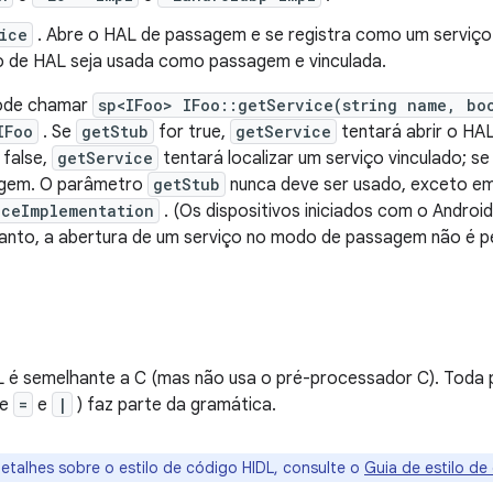
ice
. Abre o HAL de passagem e se registra como um serviço 
de HAL seja usada como passagem e vinculada.
ode chamar
sp<IFoo> IFoo::getService(string name, bo
IFoo
. Se
getStub
for true,
getService
tentará abrir o H
 false,
getService
tentará localizar um serviço vinculado; se 
sagem. O parâmetro
getStub
nunca deve ser usado, exceto e
iceImplementation
. (Os dispositivos iniciados com o Android
tanto, a abertura de um serviço no modo de passagem não é pe
DL é semelhante a C (mas não usa o pré-processador C). Toda
de
=
e
|
) faz parte da gramática.
etalhes sobre o estilo de código HIDL, consulte o
Guia de estilo de