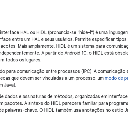
 interface HAL ou HIDL (pronuncia-se "hide-l") é uma linguage
terface entre um HAL e seus usuários. Permite especificar tip
pacotes. Mais amplamente, HIDL é um sistema para comunica
ndependentemente. A partir do Android 10, o HIDL está obsole
em todos os lugares.
ado para comunicação entre processos (IPC). A comunicação
otecas que devem ser vinculadas a um processo, um
modo de p
m Java).
 de dados e assinaturas de métodos, organizadas em interfac
em pacotes. A sintaxe do HIDL parecerá familiar para progra
de palavras-chave. O HIDL também usa anotações no estilo J