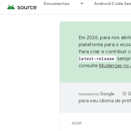
Documentos
Android Code Se
Em 2026, para nos alin
plataforma para o ecos
Para criar e contribuir
latest-release
sempre
consulte
Mudanças no
O G
para seu idioma de pre
AOSP