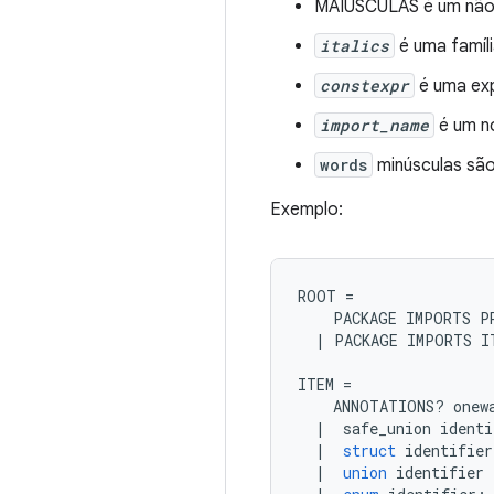
MAIÚSCULAS é um não-
italics
é uma famíl
constexpr
é uma exp
import_name
é um n
words
minúsculas são 
Exemplo:
ROOT 
=
    PACKAGE IMPORTS P
|
 PACKAGE IMPORTS I
ITEM 
=
    ANNOTATIONS
?
 onew
|
  safe_union identi
|
struct
 identifier
|
union
 identifier 