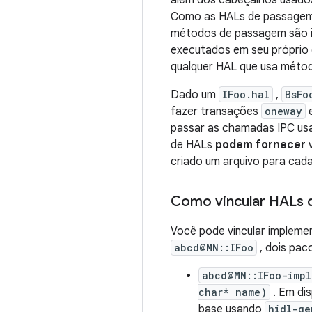
além dos cabeçalhos usados
Como as HALs de passagem 
métodos de passagem são i
executados em seu próprio 
qualquer HAL que usa mét
Dado um
IFoo.hal
,
BsFo
fazer transações
oneway
e
passar as chamadas IPC usa
de HALs
podem fornecer
v
criado um arquivo para cad
Como vincular HALs
Você pode vincular implem
abcd@MN::IFoo
, dois pac
abcd@MN::IFoo-impl
char* name)
. Em di
base usando
hidl-ge