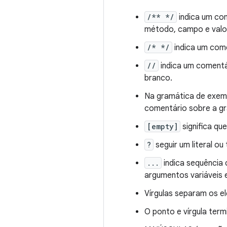
/** */
indica um co
método, campo e valo
/* */
indica um come
//
indica um comentár
branco.
Na gramática de exemp
comentário sobre a gr
[empty]
significa qu
?
seguir um literal ou
...
indica sequência
argumentos variáveis ​
Vírgulas separam os e
O ponto e vírgula term