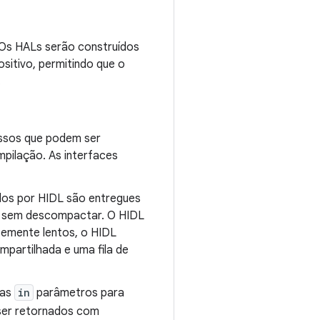
. Os HALs serão construídos
ositivo, permitindo que o
.
cessos que podem ser
pilação. As interfaces
dos por HIDL são entregues
s sem descompactar. O HIDL
emente lentos, o HIDL
partilhada e uma fila de
nas
in
parâmetros para
ser retornados com