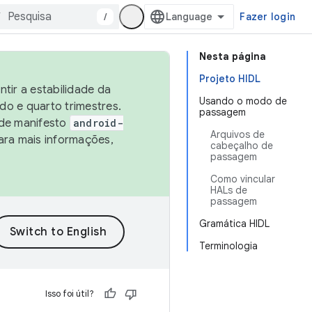
/
Fazer login
Nesta página
Projeto HIDL
tir a estabilidade da
Usando o modo de
o e quarto trimestres.
passagem
 de manifesto
android-
Arquivos de
ara mais informações,
cabeçalho de
passagem
Como vincular
HALs de
passagem
Gramática HIDL
Terminologia
Isso foi útil?