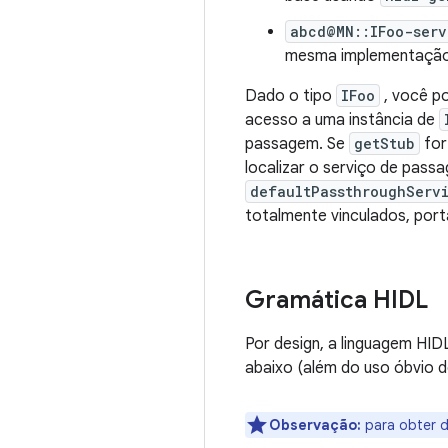
abcd@MN::IFoo-serv
mesma implementação 
Dado o tipo
IFoo
, você p
acesso a uma instância de
passagem. Se
getStub
for
localizar o serviço de pas
defaultPassthroughServ
totalmente vinculados, por
Gramática HIDL
Por design, a linguagem HI
abaixo (além do uso óbvio 
Observação:
para obter d