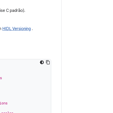
ise C padrão).
em
HIDL Versioning
.
s
ions