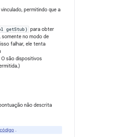
vinculado, permitindo que a
ol getStub)
para obter
AL somente no modo de
isso falhar, ele tenta
m
 O são dispositivos
rmitida.)
 pontuação não descrita
 código
.