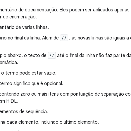
mentário de documentação. Eles podem ser aplicados apenas a
r de enumeração.
ntário de várias linhas.
io no final da linha. Além de
//
, as novas linhas são iguais 
lo abaixo, o texto de
//
até o final da linha não faz parte 
amática.
e o termo pode estar vazio.
 termo significa que é opcional.
 contendo zero ou mais itens com pontuação de separação co
​em HIDL.
lementos de sequência.
ina cada elemento, incluindo o último elemento.