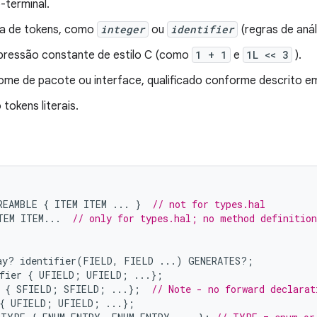
terminal.
ia de tokens, como
integer
ou
identifier
(regras de anál
ressão constante de estilo C (como
1 + 1
e
1L << 3
).
ome de pacote ou interface, qualificado conforme descrito 
tokens literais.
REAMBLE 
{
 ITEM ITEM 
...
}
// not for types.hal
TEM ITEM
...
// only for types.hal; no method definition
ay
?
 identifier
(
FIELD
,
 FIELD 
...)
 GENERATES
?;
fier 
{
 UFIELD
;
 UFIELD
;
...};
 
{
 SFIELD
;
 SFIELD
;
...};
// Note - no forward declarat
{
 UFIELD
;
 UFIELD
;
...};