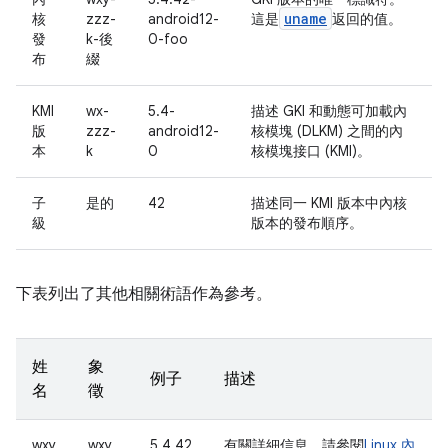
uname
核
zzz-
android12-
這是
返回的值。
發
k-後
0-foo
布
綴
KMI
wx-
5.4-
描述 GKI 和動態可加載內
版
zzz-
android12-
核模塊 (DLKM) 之間的內
本
k
0
核模塊接口 (KMI)。
子
是的
42
描述同一 KMI 版本中內核
級
版本的發布順序。
下表列出了其他相關術語作為參考。
姓
象
例子
描述
名
徵
wxy
wxy
5.4.42
有關詳細信息，請參閱
Linux 內