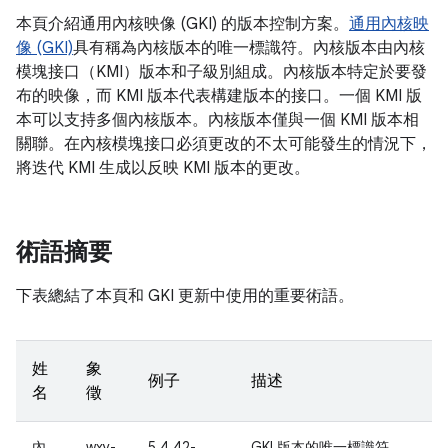
本頁介紹通用內核映像 (GKI) 的版本控制方案。
通用內核映
像 (GKI)
具有稱為內核版本的唯一標識符。內核版本由內核
模塊接口（KMI）版本和子級別組成。內核版本特定於要發
布的映像，而 KMI 版本代表構建版本的接口。一個 KMI 版
本可以支持多個內核版本。內核版本僅與一個 KMI 版本相
關聯。在內核模塊接口必須更改的不太可能發生的情況下，
將迭代 KMI 生成以反映 KMI 版本的更改。
術語摘要
下表總結了本頁和 GKI 更新中使用的重要術語。
姓
象
例子
描述
名
徵
內
wxy-
5.4.42-
GKI 版本的唯一標識符。