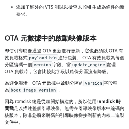
添加了額外的 VTS 測試以檢查以 KMI 生成為條件的新
要求。
OTA 元數據中的啟動映像版本
即使引導映像通過 OTA 更新進行更新，它也必須以 OTA 有
效負載格式
payload.bin
進行包裝。 OTA 有效負載為每個
分區編碼一個
version
字段。當
update_engine
處理
OTA 負載時，它會比較此字段以確保分區沒有降級。
為避免混淆，OTA 元數據中啟動分區的
version
字段稱
為
boot image version
。
因為 ramdisk 總是從頭開始構建的，所以使用
ramdisk 時
間戳
足以描述整個引導映像。無需在引導映像版本中編碼內
核版本，除非您將來將舊的引導映像拼接到新的內核二進製
文件中。