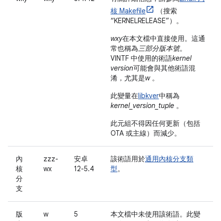
核 Makefile
（搜索
“KERNELRELEASE”）。
wxy
在本文檔中直接使用。這通
常也稱為
三部分版本號
。
VINTF 中使用的術語
kernel
version
可能會與其他術語混
淆，尤其是
w
。
此變量在
libkver
中稱為
kernel_version_tuple
。
此元組不得因任何更新（包括
OTA 或主線）而減少。
內
zzz-
安卓
該術語用於
通用內核分支類
核
wx
12-5.4
型
。
分
支
版
w
5
本文檔中未使用該術語。此變