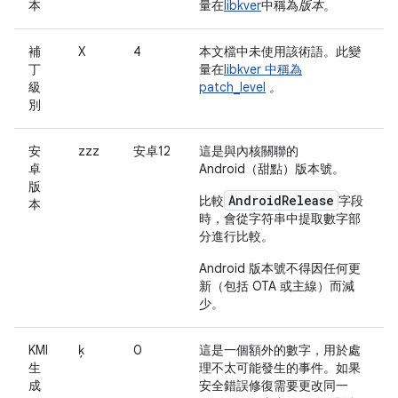
本
量在
libkver
中稱為
版本
。
補
X
4
本文檔中未使用該術語。此變
丁
量在
libkver 中稱為
級
patch_level
。
別
安
zzz
安卓12
這是與內核關聯的
卓
Android（甜點）版本號。
版
AndroidRelease
比較
字段
本
時，會從字符串中提取數字部
分進行比較。
Android 版本號不得因任何更
新（包括 OTA 或主線）而減
少。
KMI
ķ
0
這是一個額外的數字，用於處
生
理不太可能發生的事件。如果
成
安全錯誤修復需要更改同一