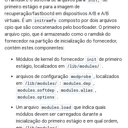
O ramdisk é o sistema de arquivos para
de
primeiro estágio e para a imagem de
recuperação/fastbootd em dispositivos A/B e A/B
virtuais. É um
initramfs
composto por dois arquivos
cpio que são concatenados pelo bootloader. O primeiro
arquivo cpio, que é armazenado como o ramdisk do
fornecedor na partição de inicialização do fornecedor,
contém estes componentes:
Módulos de kernel do fornecedor
init
de primeiro
estágio, localizados em
/lib/modules/
.
arquivos de configuração
modprobe
, localizados
em
/lib/modules/
:
modules.dep
,
modules.softdep
,
modules.alias
,
modules.options
.
Um arquivo
modules.load
que indica quais
módulos devem ser carregados durante a
inicialização do primeiro estágio e em qual ordem,
/lib/modules/