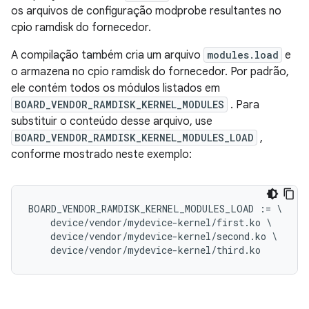
os arquivos de configuração modprobe resultantes no
cpio ramdisk do fornecedor.
A compilação também cria um arquivo
modules.load
e
o armazena no cpio ramdisk do fornecedor. Por padrão,
ele contém todos os módulos listados em
BOARD_VENDOR_RAMDISK_KERNEL_MODULES
. Para
substituir o conteúdo desse arquivo, use
BOARD_VENDOR_RAMDISK_KERNEL_MODULES_LOAD
,
conforme mostrado neste exemplo:
BOARD_VENDOR_RAMDISK_KERNEL_MODULES_LOAD 
:=
\
    device
/
vendor
/
mydevice
-
kernel
/
first
.
ko 
\
    device
/
vendor
/
mydevice
-
kernel
/
second
.
ko 
\
    device
/
vendor
/
mydevice
-
kernel
/
third
.
ko