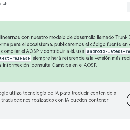
arch
alinearnos con nuestro modelo de desarrollo llamado Trunk S
forma para el ecosistema, publicaremos el código fuente en
 compilar el AOSP y contribuir a él, usa
android-latest-r
test-release
siempre hará referencia a la versión más reci
 información, consulta
Cambios en el AOSP
.
gle utiliza tecnología de IA para traducir contenido a
as traducciones realizadas con IA pueden contener