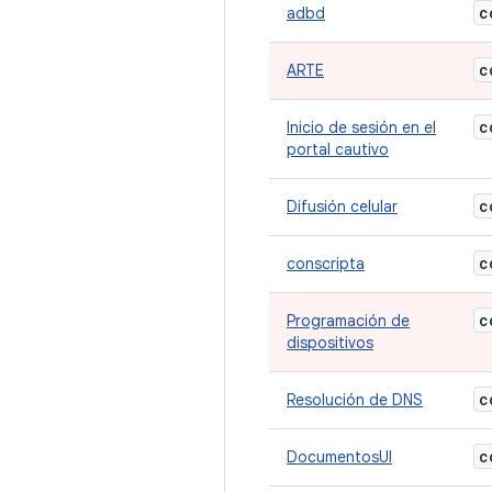
c
adbd
c
ARTE
c
Inicio de sesión en el
portal cautivo
c
Difusión celular
c
conscripta
c
Programación de
dispositivos
c
Resolución de DNS
c
DocumentosUI