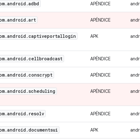
om
.
android
.
adbd
APÉNDICE
andr
om
.
android
.
art
APÉNDICE
andr
om
.
android
.
captiveportallogin
APK
andr
om
.
android
.
cellbroadcast
APÉNDICE
andr
om
.
android
.
conscrypt
APÉNDICE
andr
om
.
android
.
scheduling
APÉNDICE
andr
om
.
android
.
resolv
APÉNDICE
andr
om
.
android
.
documentsui
APK
andr