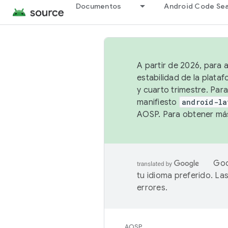
Documentos
Android Code Se
A partir de 2026, para 
estabilidad de la plata
y cuarto trimestre. Para
manifiesto
android-la
AOSP. Para obtener más
Goo
tu idioma preferido. L
errores.
AOSP