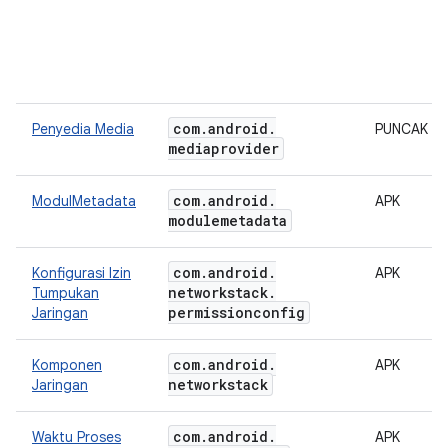
com
.
android
.
Penyedia Media
PUNCAK
mediaprovider
com
.
android
.
ModulMetadata
APK
modulemetadata
com
.
android
.
Konfigurasi Izin
APK
networkstack
.
Tumpukan
permissionconfig
Jaringan
com
.
android
.
Komponen
APK
networkstack
Jaringan
com
.
android
.
Waktu Proses
APK