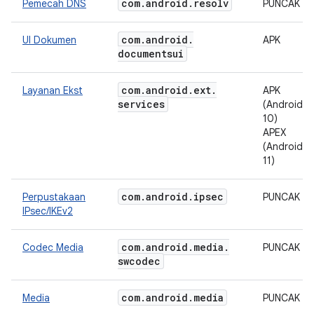
com
.
android
.
resolv
Pemecah DNS
PUNCAK
com
.
android
.
UI Dokumen
APK
documentsui
com
.
android
.
ext
.
Layanan Ekst
APK
services
(Android
10)
APEX
(Android
11)
com
.
android
.
ipsec
Perpustakaan
PUNCAK
IPsec/IKEv2
com
.
android
.
media
.
Codec Media
PUNCAK
swcodec
com
.
android
.
media
Media
PUNCAK