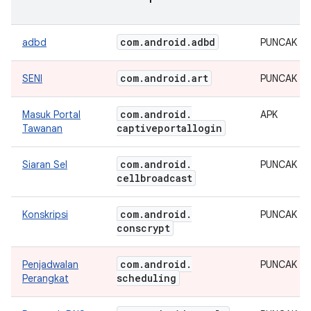
com
.
android
.
adbd
adbd
PUNCAK
com
.
android
.
art
SENI
PUNCAK
com
.
android
.
Masuk Portal
APK
captiveportallogin
Tawanan
com
.
android
.
Siaran Sel
PUNCAK
cellbroadcast
com
.
android
.
Konskripsi
PUNCAK
conscrypt
com
.
android
.
Penjadwalan
PUNCAK
scheduling
Perangkat