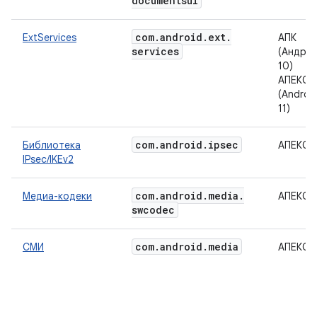
documentsui
com
.
android
.
ext
.
ExtServices
АПК
services
(Андро
10)
АПЕКС
(Androi
11)
com
.
android
.
ipsec
Библиотека
АПЕКС
IPsec/IKEv2
com
.
android
.
media
.
Медиа-кодеки
АПЕКС
swcodec
com
.
android
.
media
СМИ
АПЕКС