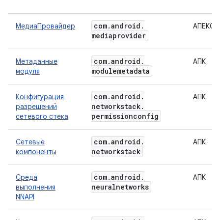
com
.
android
.
МедиаПровайдер
АПЕКС
mediaprovider
com
.
android
.
Метаданные
АПК
modulemetadata
модуля
com
.
android
.
Конфигурация
АПК
networkstack
.
разрешений
permissionconfig
сетевого стека
com
.
android
.
Сетевые
АПК
networkstack
компоненты
com
.
android
.
Среда
АПК
neuralnetworks
выполнения
NNAPI