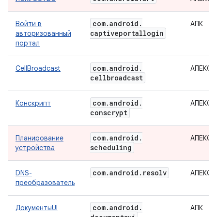
com
.
android
.
Войти в
АПК
captiveportallogin
авторизованный
портал
com
.
android
.
CellBroadcast
АПЕКС
cellbroadcast
com
.
android
.
Конскрипт
АПЕКС
conscrypt
com
.
android
.
Планирование
АПЕКС
scheduling
устройства
com
.
android
.
resolv
DNS-
АПЕКС
преобразователь
com
.
android
.
ДокументыUI
АПК