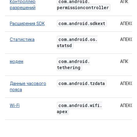
com
.
android
.
Контроллер
АПК
permissioncontroller
разрешений
com
.
android
.
sdkext
Расширения SDK
АПЕКС
com
.
android
.
os
.
Статистика
АПЕКС
statsd
com
.
android
.
модем
АПК
tethering
com
.
android
.
tzdata
Данные часового
АПЕКС
пояса
com
.
android
.
wifi
.
Wi-Fi
АПЕКС
apex