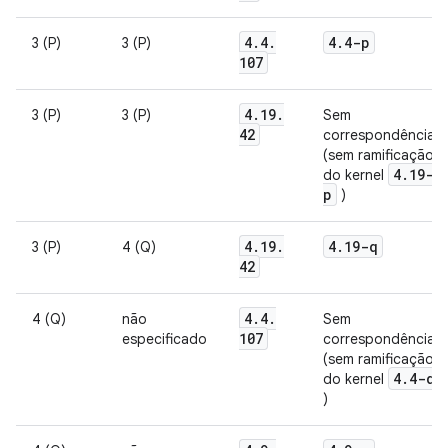
4
.
4
.
4
.
4-p
3 (P)
3 (P)
107
4
.
19
.
3 (P)
3 (P)
Sem
42
correspondência
(sem ramificação
4
.
19-
do kernel
p
)
4
.
19
.
4
.
19-q
3 (P)
4 (Q)
42
4
.
4
.
4 (Q)
não
Sem
107
especificado
correspondência
(sem ramificação
4
.
4-q
do kernel
)