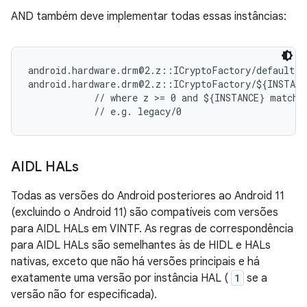
AND também deve implementar todas essas instâncias:
android.hardware.drm@2.z::ICryptoFactory/default   
android.hardware.drm@2.z::ICryptoFactory/${INSTANCE
            // where z >= 0 and ${INSTANCE} matches
AIDL HALs
Todas as versões do Android posteriores ao Android 11
(excluindo o Android 11) são compatíveis com versões
para AIDL HALs em VINTF. As regras de correspondência
para AIDL HALs são semelhantes às de HIDL e HALs
nativas, exceto que não há versões principais e há
exatamente uma versão por instância HAL (
1
se a
versão não for especificada).