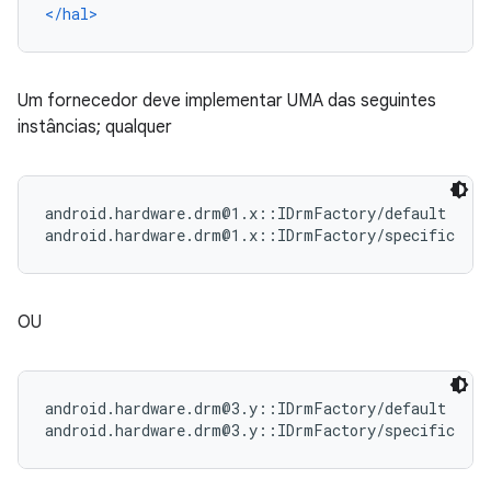
</hal>
Um fornecedor deve implementar UMA das seguintes
instâncias; qualquer
android.hardware.drm@1.x::IDrmFactory/default      
OU
android.hardware.drm@3.y::IDrmFactory/default      