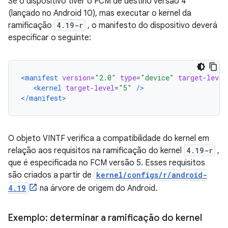
Se o dispositivo tiver o FCM de destino versão 4
(lançado no Android 10), mas executar o kernel da
ramificação
4.19-r
, o manifesto do dispositivo deverá
especificar o seguinte:
<manifest
version
=
"2.0"
type
=
"device"
target-level
<kernel
target-level
=
"5"
/>
</manifest>
O objeto VINTF verifica a compatibilidade do kernel em
relação aos requisitos na ramificação do kernel
4.19-r
,
que é especificada no FCM versão 5. Esses requisitos
são criados a partir de
kernel/configs/r/android-
4.19
na árvore de origem do Android.
Exemplo: determinar a ramificação do kernel