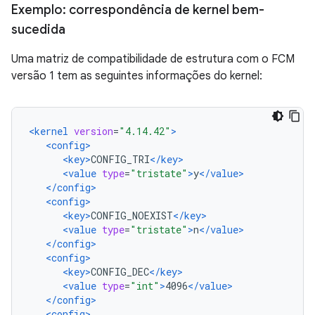
Exemplo: correspondência de kernel bem-
sucedida
Uma matriz de compatibilidade de estrutura com o FCM
versão 1 tem as seguintes informações do kernel:
<kernel
version
=
"4.14.42"
>
<config>
<key>
CONFIG_TRI
</key>
<value
type
=
"tristate"
>
y
</value>
</config>
<config>
<key>
CONFIG_NOEXIST
</key>
<value
type
=
"tristate"
>
n
</value>
</config>
<config>
<key>
CONFIG_DEC
</key>
<value
type
=
"int"
>
4096
</value>
</config>
<config>