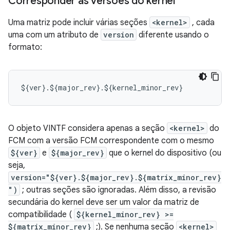
Corresponder às versões do kernel
Uma matriz pode incluir várias seções
<kernel>
, cada
uma com um atributo de
version
diferente usando o
formato:
$
{
ver
}.
$
{
major_rev
}.
$
{
kernel_minor_rev
}
O objeto VINTF considera apenas a seção
<kernel>
do
FCM com a versão FCM correspondente com o mesmo
${ver}
e
${major_rev}
que o kernel do dispositivo (ou
seja,
version="${ver}.${major_rev}.${matrix_minor_rev}
")
; outras seções são ignoradas. Além disso, a revisão
secundária do kernel deve ser um valor da matriz de
compatibilidade (
${kernel_minor_rev} >=
${matrix_minor_rev}
;). Se nenhuma seção
<kernel>