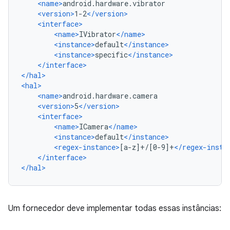
<name>
android.hardware.vibrator
<version>
1-2
</version>
<interface>
<name>
IVibrator
</name>
<instance>
default
</instance>
<instance>
specific
</instance>
</interface>
</hal>
<hal>
<name>
android.hardware.camera
<version>
5
</version>
<interface>
<name>
ICamera
</name>
<instance>
default
</instance>
<regex-instance>
[a-z]+/[0-9]+
</regex-insta
</interface>
</hal>
Um fornecedor deve implementar todas essas instâncias: