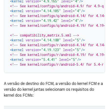
<kernel
version
=
"4.9.165"
level
=
"4"
/>
<!-- See kernel/configs/q/android-4.9/ for 4.9-q r
<kernel
version
=
"4.14.105"
level
=
"4"
/>
<!-- See kernel/configs/q/android-4.14/ for 4.14-q
<kernel
version
=
"4.19.42"
level
=
"4"
/>
<!-- See kernel/configs/q/android-4.19/ for 4.19-q
<!-- compatibility_matrix.5.xml -->
<kernel
version
=
"4.14.180"
level
=
"5"
/>
<!-- See kernel/configs/r/android-4.14/ for 4.14-r
<kernel
version
=
"4.19.123"
level
=
"5"
/>
<!-- See kernel/configs/r/android-4.19/ for 4.19-r
<kernel
version
=
"5.4.41"
level
=
"5"
/>
<!-- See kernel/configs/r/android-5.4/ for 5.4-r r
A versão de destino do FCM, a versão do kernel FCM e a
versão do kernel juntas selecionam os requisitos do
kernel dos FCMs: