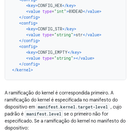
<key>
CONFIG_HEX
</key>
<value
type
=
"int"
>
0XDEAD
</value>
</config>
<config>
<key>
CONFIG_STR
</key>
<value
type
=
"string"
>
str
</value>
</config>
<config>
<key>
CONFIG_EMPTY
</key>
<value
type
=
"string"
></value>
</config>
</kernel>
A ramificação do kernel é correspondida primeiro. A
ramificação do kernel é especificada no manifesto do
dispositivo em
manifest.kernel.target-level
, cujo
padrão é
manifest.level
se o primeiro não for
especificado. Se a ramificação do kernel no manifesto do
dispositivo: