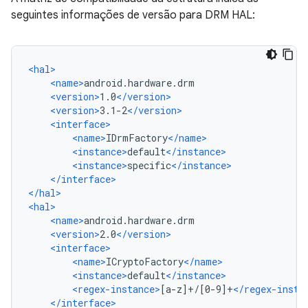
seguintes informações de versão para DRM HAL:
<hal>
<name>
android.hardware.drm
<version>
1.0
</version>
<version>
3.1-2
</version>
<interface>
<name>
IDrmFactory
</name>
<instance>
default
</instance>
<instance>
specific
</instance>
</interface>
</hal>
<hal>
<name>
android.hardware.drm
<version>
2.0
</version>
<interface>
<name>
ICryptoFactory
</name>
<instance>
default
</instance>
<regex-instance>
[a-z]+/[0-9]+
</regex-insta
</interface>