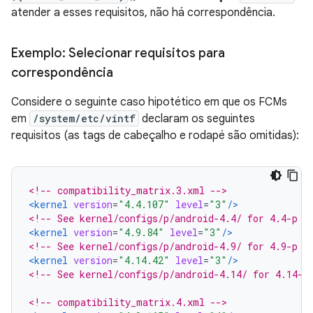
atender a esses requisitos, não há correspondência.
Exemplo: Selecionar requisitos para
correspondência
Considere o seguinte caso hipotético em que os FCMs
em
/system/etc/vintf
declaram os seguintes
requisitos (as tags de cabeçalho e rodapé são omitidas):
<!-- compatibility_matrix.3.xml -->
<kernel
version
=
"4.4.107"
level
=
"3"
/>
<!-- See kernel/configs/p/android-4.4/ for 4.4-p r
<kernel
version
=
"4.9.84"
level
=
"3"
/>
<!-- See kernel/configs/p/android-4.9/ for 4.9-p r
<kernel
version
=
"4.14.42"
level
=
"3"
/>
<!-- See kernel/configs/p/android-4.14/ for 4.14-p
<!-- compatibility_matrix.4.xml -->