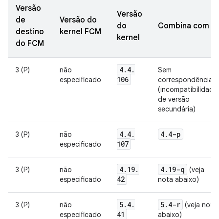
Versão
Versão
de
Versão do
do
Combina com
destino
kernel FCM
kernel
do FCM
4
.
4
.
3 (P)
não
Sem
106
especificado
correspondência
(incompatibilidade
de versão
secundária)
4
.
4
.
4
.
4-p
3 (P)
não
107
especificado
4
.
19
.
4
.
19-q
3 (P)
não
(veja
42
especificado
nota abaixo)
5
.
4
.
5
.
4-r
3 (P)
não
(veja nota
41
especificado
abaixo)