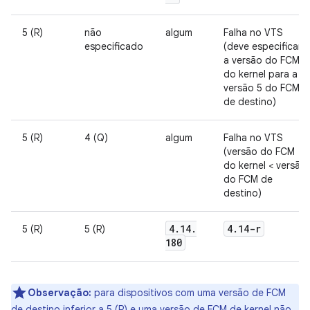
5 (R)
não
algum
Falha no VTS
especificado
(deve especificar
a versão do FCM
do kernel para a
versão 5 do FCM
de destino)
5 (R)
4 (Q)
algum
Falha no VTS
(versão do FCM
do kernel < versão
do FCM de
destino)
4
.
14
.
4
.
14-r
5 (R)
5 (R)
180
Observação:
para dispositivos com uma versão de FCM
de destino inferior a 5 (R) e uma versão de FCM de kernel não