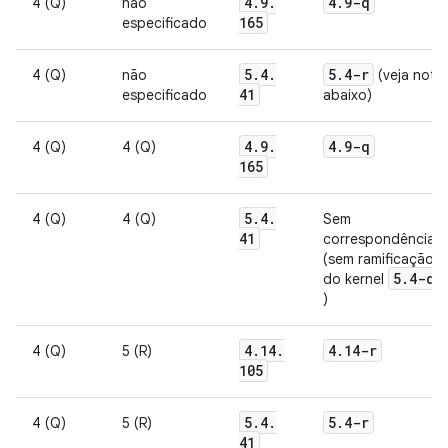
4
.
9
.
4
.
9-q
4 (Q)
não
165
especificado
5
.
4
.
5
.
4-r
4 (Q)
não
(veja nota
41
especificado
abaixo)
4
.
9
.
4
.
9-q
4 (Q)
4 (Q)
165
5
.
4
.
4 (Q)
4 (Q)
Sem
41
correspondência
(sem ramificação
5
.
4-q
do kernel
)
4
.
14
.
4
.
14-r
4 (Q)
5 (R)
105
5
.
4
.
5
.
4-r
4 (Q)
5 (R)
41