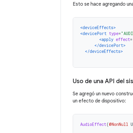
Esto se hace agregando una
<deviceEffects>
<devicePort
type
=
"AUDI
<apply
effect
=
</devicePort>
</deviceEffects>
Uso de una API del s
Se agregó un nuevo constru
un efecto de dispositivo:
AudioEffect
(
@NonNull
 U