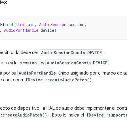
ivo:
eEffect
(
Uuid
 uid
,
AudioSession
 session
,
,
AudioPortHandle
 device
)
ecificada debe ser
AudioSessionConsts.DEVICE
.
nora si la
session
es
AudioSessionConsts.DEVICE
.
ca por su
AudioPortHandle
único asignado por el marco de au
de audio con
IDevice::createAudioPatch()
.
fecto de dispositivo, la HAL de audio debe implementar el con
::createAudioPatch()
. Esto lo indica el
IDevice::support