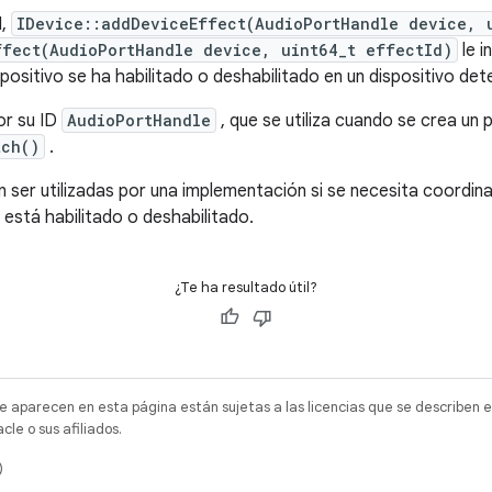
I,
IDevice::addDeviceEffect(AudioPortHandle device, 
ffect(AudioPortHandle device, uint64_t effectId)
le i
ositivo se ha habilitado o deshabilitado en un dispositivo de
por su ID
AudioPortHandle
, que se utiliza cuando se crea un 
tch()
.
 ser utilizadas por una implementación si se necesita coordina
está habilitado o deshabilitado.
¿Te ha resultado útil?
e aparecen en esta página están sujetas a las licencias que se describen e
e o sus afiliados.
)