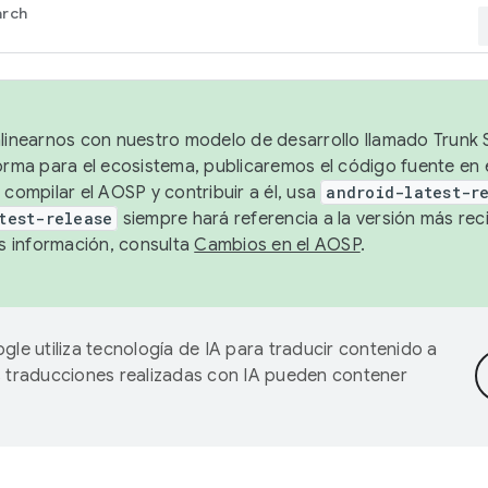
arch
alinearnos con nuestro modelo de desarrollo llamado Trunk S
forma para el ecosistema, publicaremos el código fuente en
 compilar el AOSP y contribuir a él, usa
android-latest-r
test-release
siempre hará referencia a la versión más reci
 información, consulta
Cambios en el AOSP
.
gle utiliza tecnología de IA para traducir contenido a
as traducciones realizadas con IA pueden contener