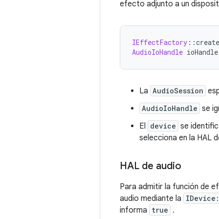
efecto adjunto a un disposit
IEffectFactory
::
creat
AudioIoHandle
 ioHandle
La
AudioSession
esp
AudioIoHandle
se ig
El
device
se identifi
selecciona en la HAL 
HAL de audio
Para admitir la función de e
audio mediante la
IDevice
informa
true
.