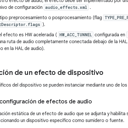
 otro efecto de audio, el efecto debe ser implementado por un
hivo de configuración
audio_effects.xml
.
 tipo preprocesamiento o posprocesamiento (flag
TYPE_PRE_
tDescriptor.flags
).
del efecto es HW acelerada (
HW_ACC_TUNNEL
configurada en
a una ruta de audio completamente conectada debajo de la HAL
to en la HAL de audio).
ción de un efecto de dispositivo
ficos del dispositivo se pueden instanciar mediante uno de lo
 configuración de efectos de audio
ción estática de un efecto de audio que se adjunta y habilita
eccionando un dispositivo específico como sumidero o fuente.