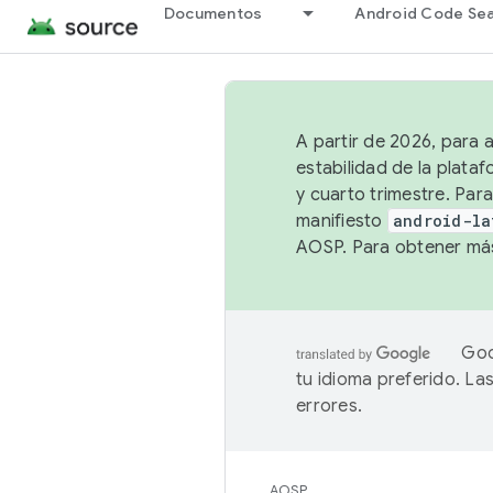
Documentos
Android Code Se
A partir de 2026, para 
estabilidad de la plata
y cuarto trimestre. Para
manifiesto
android-la
AOSP. Para obtener más
Goo
tu idioma preferido. L
errores.
AOSP