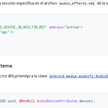
 sección específica en el archivo
audio_effects.xml
de la 
O_DEVICE_IN_BUILTIN_MIC"
address
=
"bottom"
>
"agc"
/>
istema
ctor @SystemApi a la clase
android.media.audiofx.Audio
UID uuid
,
@NonNull
AudioDeviceAttributes
 device
);