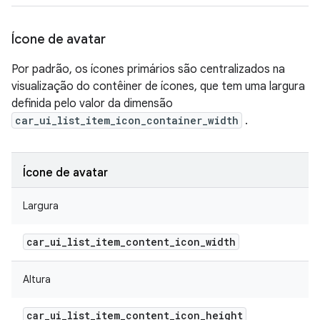
Ícone de avatar
Por padrão, os ícones primários são centralizados na
visualização do contêiner de ícones, que tem uma largura
definida pelo valor da dimensão
car_ui_list_item_icon_container_width
.
Ícone de avatar
Largura
car
_
ui
_
list
_
item
_
content
_
icon
_
width
Altura
car
_
ui
_
list
_
item
_
content
_
icon
_
height