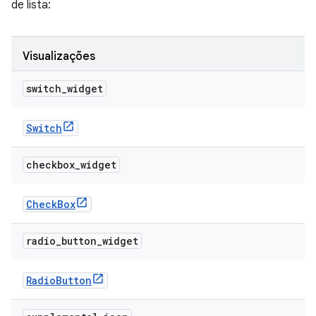
de lista:
Visualizações
switch
_
widget
Switch
checkbox
_
widget
Check
Box
radio
_
button
_
widget
Radio
Button