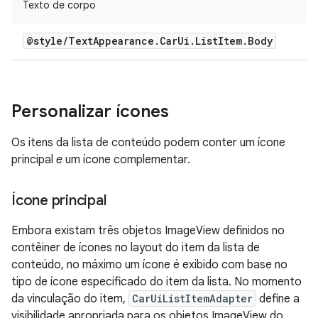
Texto de corpo
@style
/
Text
Appearance
.
Car
Ui
.
List
Item
.
Body
Personalizar ícones
Os itens da lista de conteúdo podem conter um ícone
principal
e
um ícone complementar.
Ícone principal
Embora existam três objetos ImageView definidos no
contêiner de ícones no layout do item da lista de
conteúdo, no máximo um ícone é exibido com base no
tipo de ícone especificado do item da lista. No momento
da vinculação do item,
CarUiListItemAdapter
define a
visibilidade apropriada para os objetos ImageView do