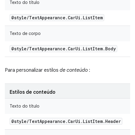
Texto do título
@style
/
Text
Appearance
.
Car
Ui
.
List
Item
Texto de corpo
@style
/
Text
Appearance
.
Car
Ui
.
List
Item
.
Body
Para personalizar estilos
de conteúdo
:
Estilos de conteúdo
Texto do título
@style
/
Text
Appearance
.
Car
Ui
.
List
Item
.
Header