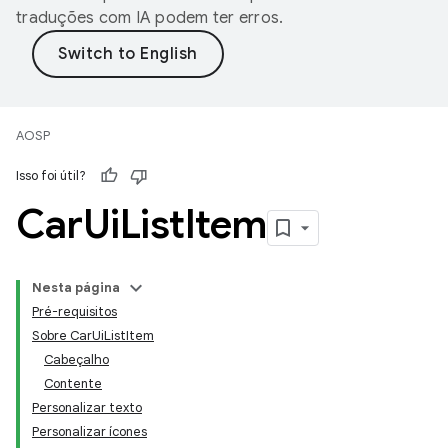
traduções com IA podem ter erros.
AOSP
Isso foi útil?
Car
Ui
List
Item
Nesta página
Pré-requisitos
Sobre CarUiListItem
Cabeçalho
Contente
Personalizar texto
Personalizar ícones