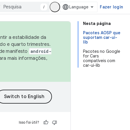
/
Fazer login
Nesta página
Pacotes AOSP que
tir a estabilidade da
suportam car-ui-
lib
o e quarto trimestres.
 de manifesto
android-
Pacotes no Google
for Cars
ara mais informações,
compatíveis com
car-ui-lib
Isso foi útil?