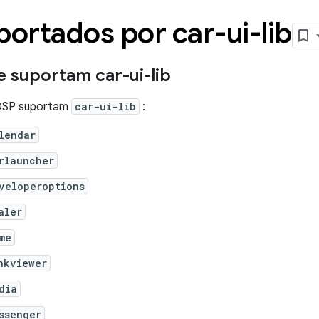
portados por car-ui-lib
 suportam car-ui-lib
AOSP suportam
car-ui-lib
:
lendar
rlauncher
veloperoptions
aler
me
nkviewer
dia
ssenger