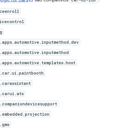
ogle for Cars
são compatíveis
:
ceenroll
icecontrol
g
.apps.automotive.inputmethod.dev
.apps.automotive.inputmethod
.apps.automotive.templates.host
.car.ui.paintbooth
.carassistant
.carui.ats
.companiondevicesupport
.embedded.projection
.gms