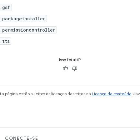
.gsf
.packageinstaller
.permissioncontroller
.tts
Isso foi útil?
a página estão sujeitos às licenças descritas na
Licença de conteúdo
. Ja
CONECTE-SE