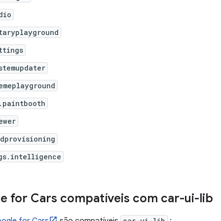
dio
taryplayground
ttings
stemupdater
emeplayground
.paintbooth
ewer
dprovisioning
gs.intelligence
e for Cars compatíveis com car-ui-lib
car-ui-lib