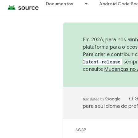
Documentos
Android Code Se
Em 2026, para nos alin
plataforma para o ecos
Para criar e contribuir
latest-release
sempre
consulte
Mudanças no
O G
para seu idioma de pre
AOSP