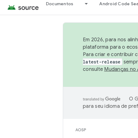
Documentos
Android Code Se
Em 2026, para nos alin
plataforma para o ecos
Para criar e contribuir
latest-release
sempre
consulte
Mudanças no
O G
para seu idioma de pre
AOSP