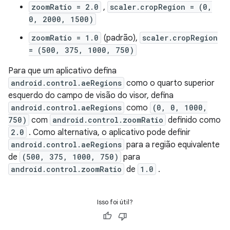
zoomRatio = 2.0
,
scaler.cropRegion = (0,
0, 2000, 1500)
zoomRatio = 1.0
(padrão),
scaler.cropRegion
= (500, 375, 1000, 750)
Para que um aplicativo defina
android.control.aeRegions
como o quarto superior
esquerdo do campo de visão do visor, defina
android.control.aeRegions
como
(0, 0, 1000,
750)
com
android.control.zoomRatio
definido como
2.0
. Como alternativa, o aplicativo pode definir
android.control.aeRegions
para a região equivalente
de
(500, 375, 1000, 750)
para
android.control.zoomRatio
de
1.0
.
Isso foi útil?