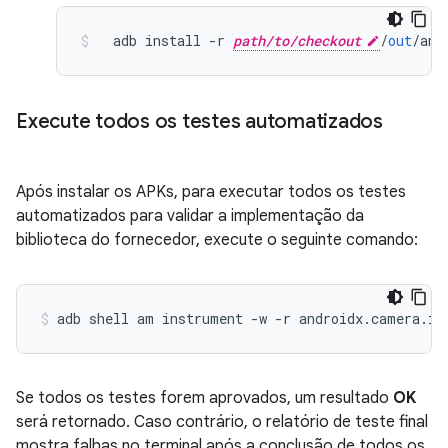
  adb install 
-
r 
path/to/checkout
/
out
/
and
Execute todos os testes automatizados
Após instalar os APKs, para executar todos os testes
automatizados para validar a implementação da
biblioteca do fornecedor, execute o seguinte comando:
adb shell am instrument 
-
w 
-
r androidx
.
camera
.
in
Se todos os testes forem aprovados, um resultado
OK
será retornado. Caso contrário, o relatório de teste final
mostra falhas no terminal após a conclusão de todos os