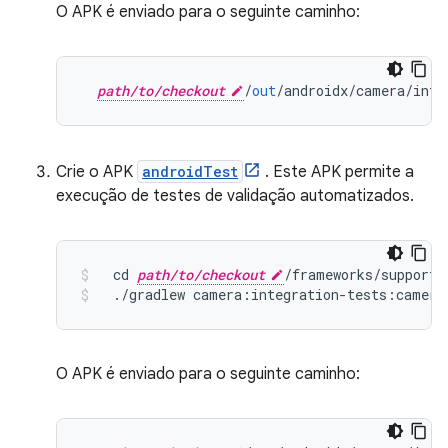
O APK é enviado para o seguinte caminho:
path/to/checkout
/
out
/
androidx
/
camera
/
inte
Crie o APK
androidTest
. Este APK permite a
execução de testes de validação automatizados.
  cd 
path/to/checkout
/
frameworks
/
support
/
./
gradlew camera
:
integration
-
tests
:
camera
O APK é enviado para o seguinte caminho: