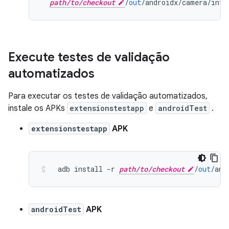
path/to/checkout
/
out
/
androidx
/
camera
/
inte
Execute testes de validação
automatizados
Para executar os testes de validação automatizados,
instale os APKs
extensionstestapp
e
androidTest
.
extensionstestapp
APK
  adb install 
-
r 
path/to/checkout
/
out
/
and
androidTest
APK