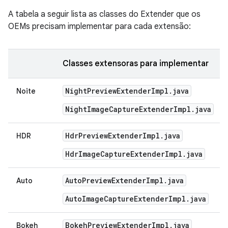
A tabela a seguir lista as classes do Extender que os
OEMs precisam implementar para cada extensão:
Classes extensoras para implementar
Night
Preview
Extender
Impl
.
java
Noite
NightImageCaptureExtenderImpl.java
Hdr
Preview
Extender
Impl
.
java
HDR
HdrImageCaptureExtenderImpl.java
Auto
Preview
Extender
Impl
.
java
Auto
AutoImageCaptureExtenderImpl.java
Bokeh
Preview
Extender
Impl
.
java
Bokeh