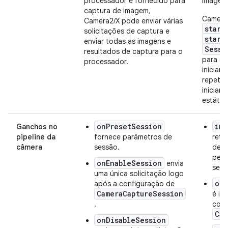
processador é fornecido para
Image.
captura de imagem,
Camera
Camera2/X pode enviar várias
start
solicitações de captura e
start
enviar todas as imagens e
Sessi
resultados de captura para o
para si
processador.
iniciar 
repetiç
iniciar
estátic
onPresetSession
ini
Ganchos no
pipeline da
fornece parâmetros de
reto
câmera
sessão.
de s
pers
onEnableSession
envia
sess
uma única solicitação logo
onC
após a configuração de
CameraCaptureSession
é in
.
conf
Cam
onDisableSession