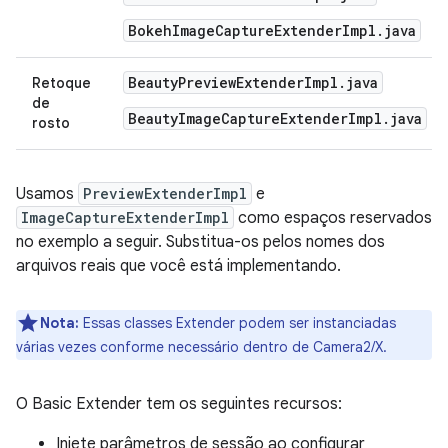
BokehImageCaptureExtenderImpl.java
Beauty
Preview
Extender
Impl
.
java
Retoque
de
BeautyImageCaptureExtenderImpl.java
rosto
Usamos
PreviewExtenderImpl
e
ImageCaptureExtenderImpl
como espaços reservados
no exemplo a seguir. Substitua-os pelos nomes dos
arquivos reais que você está implementando.
Nota:
Essas classes Extender podem ser instanciadas
várias vezes conforme necessário dentro de Camera2/X.
O Basic Extender tem os seguintes recursos:
Injete parâmetros de sessão ao configurar