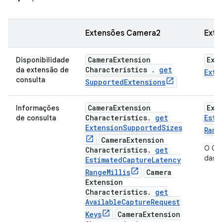
Extensões Camera2
Exte
Camera
Extension
Ext
Disponibilidade
Characteristics
.
get
da extensão de
Exte
consulta
Supported
Extensions
Camera
Extension
Ext
Informações
Characteristics
.
get
Esti
de consulta
Extension
Supported
Sizes
Rang
Camera
Extension
O Cam
Characteristics
.
get
das i
Estimated
Capture
Latency
Range
Millis
Camera
Extension
Characteristics
.
get
Available
Capture
Request
Keys
Camera
Extension