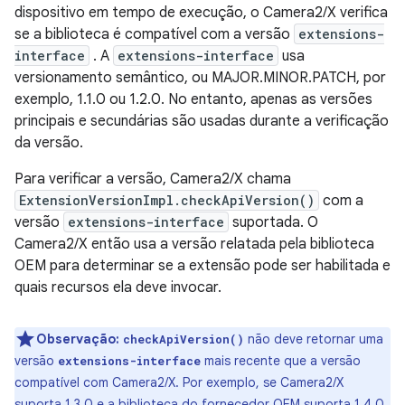
dispositivo em tempo de execução, o Camera2/X verifica
se a biblioteca é compatível com a versão
extensions-
interface
. A
extensions-interface
usa
versionamento semântico, ou MAJOR.MINOR.PATCH, por
exemplo, 1.1.0 ou 1.2.0. No entanto, apenas as versões
principais e secundárias são usadas durante a verificação
da versão.
Para verificar a versão, Camera2/X chama
ExtensionVersionImpl.checkApiVersion()
com a
versão
extensions-interface
suportada. O
Camera2/X então usa a versão relatada pela biblioteca
OEM para determinar se a extensão pode ser habilitada e
quais recursos ela deve invocar.
Observação:
não deve retornar uma
checkApiVersion()
versão
mais recente que a versão
extensions-interface
compatível com Camera2/X. Por exemplo, se Camera2/X
suporta 1.3.0 e a biblioteca do fornecedor OEM suporta 1.4.0,