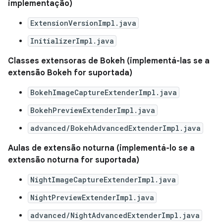
implementação)
ExtensionVersionImpl.java
InitializerImpl.java
Classes extensoras de Bokeh (implementá-las se a
extensão Bokeh for suportada)
BokehImageCaptureExtenderImpl.java
BokehPreviewExtenderImpl.java
advanced/BokehAdvancedExtenderImpl.java
Aulas de extensão noturna (implementá-lo se a
extensão noturna for suportada)
NightImageCaptureExtenderImpl.java
NightPreviewExtenderImpl.java
advanced/NightAdvancedExtenderImpl.java