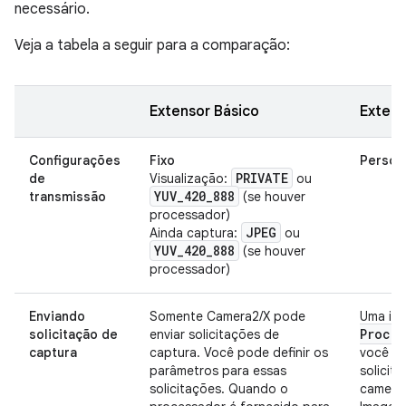
necessário.
Veja a tabela a seguir para a comparação:
Extensor Básico
Exten
Configurações
Fixo
Person
PRIVATE
de
Visualização:
ou
YUV
_
420
_
888
transmissão
(se houver
processador)
JPEG
Ainda captura:
ou
YUV
_
420
_
888
(se houver
processador)
Enviando
Somente Camera2/X pode
Uma in
Proces
solicitação de
enviar solicitações de
captura
captura. Você pode definir os
você pa
parâmetros para essas
solicit
solicitações. Quando o
camera2