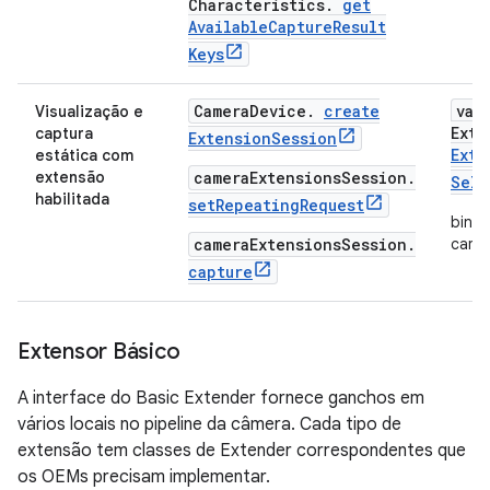
Characteristics
.
get
Available
Capture
Result
Keys
Camera
Device
.
create
val
Visualização e
Exte
captura
Extension
Session
Exte
estática com
extensão
cameraExtensionsSession.
Sele
habilitada
setRepeatingRequest
bindT
cameraExtensionsSession.
camer
capture
Extensor Básico
A interface do Basic Extender fornece ganchos em
vários locais no pipeline da câmera. Cada tipo de
extensão tem classes de Extender correspondentes que
os OEMs precisam implementar.