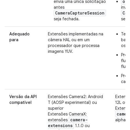
onC
envia uma única solicitação
antes
invo
CameraCaptureSession
Cam
seja fechada.
seja
Adequado
Extensões implementadas na
Tem 
para
câmera HAL ou em um
base
processador que processa
os e
imagens YUV.
Prec
flux
flux
Prec
capt
Versão da API
Extensões Camera2: Android
Extens
compatível
T (AOSP experimental) ou
12L ou 
superior
Extens
camer
Extensões CameraX:
camera-
extensões
alpha03
extensions
1.1.0 ou