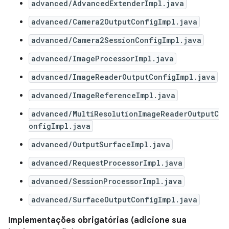
advanced/AdvancedExtenderImpl.java
advanced/Camera2OutputConfigImpl.java
advanced/Camera2SessionConfigImpl.java
advanced/ImageProcessorImpl.java
advanced/ImageReaderOutputConfigImpl.java
advanced/ImageReferenceImpl.java
advanced/MultiResolutionImageReaderOutputC
onfigImpl.java
advanced/OutputSurfaceImpl.java
advanced/RequestProcessorImpl.java
advanced/SessionProcessorImpl.java
advanced/SurfaceOutputConfigImpl.java
Implementações obrigatórias (adicione sua