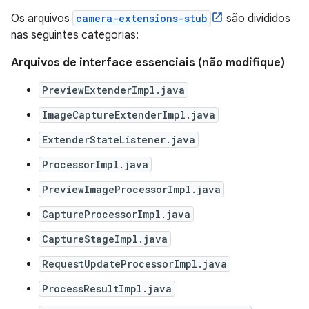
Os arquivos
camera-extensions-stub
são divididos
nas seguintes categorias:
Arquivos de interface essenciais (não modifique)
PreviewExtenderImpl.java
ImageCaptureExtenderImpl.java
ExtenderStateListener.java
ProcessorImpl.java
PreviewImageProcessorImpl.java
CaptureProcessorImpl.java
CaptureStageImpl.java
RequestUpdateProcessorImpl.java
ProcessResultImpl.java