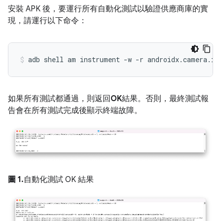
安裝 APK 後，要運行所有自動化測試以驗證供應商庫的實
現，請運行以下命令：
adb shell am instrument 
-
w 
-
r androidx
.
camera
.
in
如果所有測試都通過，則返回
OK
結果。否則，最終測試報
告會在所有測試完成後顯示終端故障。
圖 1.
自動化測試 OK 結果