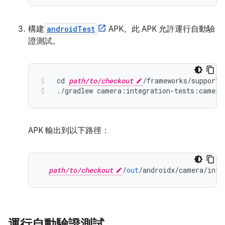
構建
androidTest
APK。此 APK 允許運行自動驗
證測試。
  cd 
path/to/checkout
/
frameworks
/
support
/
./
gradlew camera
:
integration
-
tests
:
camera
APK 輸出到以下路徑：
path/to/checkout
/
out
/
androidx
/
camera
/
inte
運行自動驗證測試