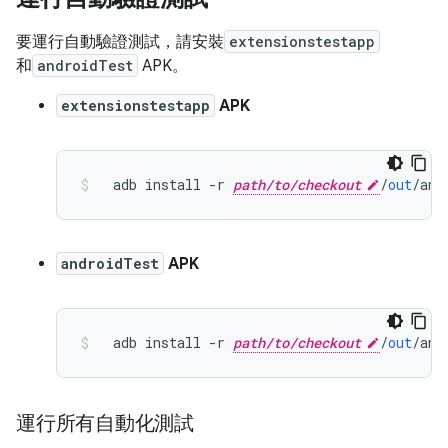
要運行自動驗證測試，請安裝
extensionstestapp
和
androidTest
APK。
extensionstestapp
APK
  adb install 
-
r 
path/to/checkout
/
out
/
and
androidTest
APK
  adb install 
-
r 
path/to/checkout
/
out
/
and
運行所有自動化測試