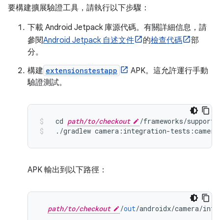
要構建擴展驗證工具，請執行以下步驟：
下載 Android Jetpack 庫源代碼。有關詳細信息，請
參閱
Android Jetpack 自述文件
的
檢查代碼
部
分。
構建
extensionstestapp
APK。這允許運行手動
驗證測試。
  cd 
path/to/checkout
/
frameworks
/
support
/
./
gradlew camera
:
integration
-
tests
:
camera
APK 輸出到以下路徑：
path/to/checkout
/
out
/
androidx
/
camera
/
inte