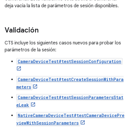
deja vacía la lista de parámetros de sesión disponibles.
Validación
CTS incluye los siguientes casos nuevos para probar los
parámetros de la sesión:
CameraDeviceTest#testSessionConfiguration
CameraDeviceTest#testCreateSessionWithPara
meters
CameraDeviceTest#testSessionParametersStat
eLeak
NativeCameraDeviceTest#testCameraDevicePre
viewWithSessionParameters