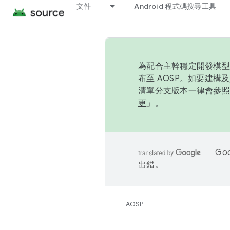
文件
Android 程式碼搜尋工具
為配合主幹穩定開發模型，
布至 AOSP。如要建構及
清單分支版本一律會參照推
更
」。
Go
出錯。
AOSP