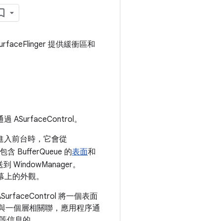
faceFlinger 提供緩衝區和
 ASurfaceControl。
應用程序進入前台時，它會從
含 BufferQueue 的
表面
和
到 WindowManager。
在屏幕上的外觀。
SurfaceControl 將一個表面
ntrol 與一個層相關聯，應用程序通
間等信息的