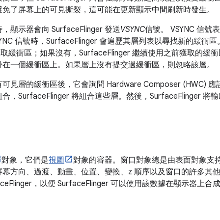
避免了屏幕上的可見撕裂，這可能在更新顯示中間刷新時發生。
器會向 SurfaceFlinger 發送
VSYNC
信號。 VSYNC 信
到 VSYNC 信號時，SurfaceFlinger 會遍歷其層列表以尋找新的緩衝區。如
r 獲取緩衝區；如果沒有，SurfaceFlinger 繼續使用之前獲取的緩衝區。 
掛在一個緩衝區上。如果層上沒有提交過緩衝區，則忽略該層。
集了所有可見層的緩衝區後，它會詢問 Hardware Composer (HW
rfaceFlinger 將組合這些層。然後，SurfaceFlinger
對象，它們是
視圖
對象的容器。窗口對象總是由表面對象支持。 W
方向、過渡、動畫、位置、變換、z 順序以及窗口的許多其他方面。 W
eFlinger，以便 SurfaceFlinger 可以使用該數據在顯示器上