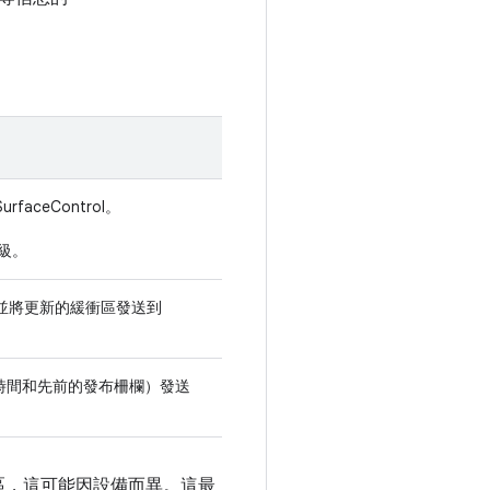
faceControl。
子級。
何，並將更新的緩衝區發送到
時間和先前的發布柵欄）發送
緩衝區，這可能因設備而異。這最