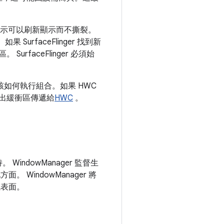
號表示可以刷新顯示而不撕裂。
果 SurfaceFlinger 找到新
SurfaceFlinger 必須始
C) 應該如何執行組合。如果 HWC
 將輸出緩衝區傳遞給
HWC
。
indowManager 監督生
indowManager 將
合成表面。