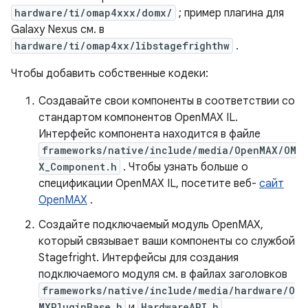
hardware/ti/omap4xxx/domx/
; пример плагина для
Galaxy Nexus см. в
hardware/ti/omap4xx/libstagefrighthw
.
Чтобы добавить собственные кодеки:
Создавайте свои компоненты в соответствии со
стандартом компонентов OpenMAX IL.
Интерфейс компонента находится в файле
frameworks/native/include/media/OpenMAX/OM
X_Component.h
. Чтобы узнать больше о
спецификации OpenMAX IL, посетите веб-
сайт
OpenMAX
.
Создайте подключаемый модуль OpenMAX,
который связывает ваши компоненты со службой
Stagefright. Интерфейсы для создания
подключаемого модуля см. в файлах заголовков
frameworks/native/include/media/hardware/O
MXPluginBase.h
и
HardwareAPI.h
.