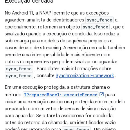
Execução cercada
No Android 11, a NNAPI permite que as execuções
aguardem uma lista de identificadores
sync_fence
e,
opcionalmente, retornem um objeto
sync_fence
, que é
sinalizado quando a execução é concluída. Isso reduz a
sobrecarga para modelos de sequência pequenos e
casos de uso de streaming. A execução cercada também
permite uma interoperabilidade mais eficiente com
outros componentes que podem sinalizar ou aguardar
sync_fence
. Para obter mais informações sobre
sync_fence
, consulte
Synchronization Framework
.
Em uma execução protegida, a estrutura chama o
método
IPreparedModel::executeFenced
para
iniciar uma execução assíncrona protegida em um modelo
preparado com um vetor de cercas de sincronização
para aguardar. Se a tarefa assíncrona for concluída
antes do retorno da chamada, um identificador vazio
poderá ser retornado para
sync_fence
. Um objeto