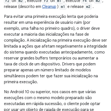
r2
on
m2
, execute
r3
on
m1
, execute
r4
on
m2
,
release (descrito em
Cleanup
)
m1
e release
m2
.
Para evitar uma primeira execução lenta que poderia
resultar em uma experiência de usuário ruim (por
exemplo, uma falha no primeiro quadro), o driver deve
executar a maioria das inicializações na fase de
compilação. A inicialização na primeira execução deve ser
limitada a ações que afetam negativamente a integridade
do sistema quando executadas antecipadamente, como
reservar grandes buffers temporários ou aumentar a
taxa de clock de um dispositivo. Drivers que podem
preparar apenas um número limitado de modelos
simultâneos podem ter que fazer sua inicialização na
primeira execução.
No Android 10 ou superior, nos casos em que várias
execuções com o mesmo modelo preparado são
executadas em rápida sucessão, o cliente pode optar
por usar um objeto de rajada de execução para se