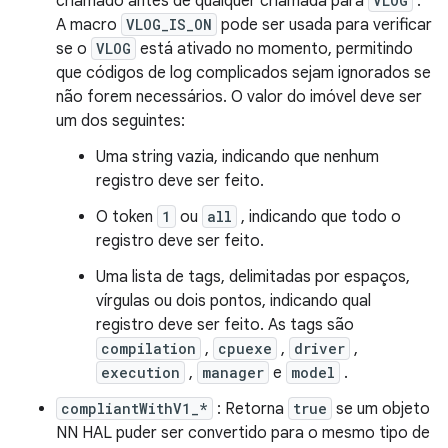
chamado antes de qualquer chamada para
VLOG
.
A macro
VLOG_IS_ON
pode ser usada para verificar
se o
VLOG
está ativado no momento, permitindo
que códigos de log complicados sejam ignorados se
não forem necessários. O valor do imóvel deve ser
um dos seguintes:
Uma string vazia, indicando que nenhum
registro deve ser feito.
O token
1
ou
all
, indicando que todo o
registro deve ser feito.
Uma lista de tags, delimitadas por espaços,
vírgulas ou dois pontos, indicando qual
registro deve ser feito. As tags são
compilation
,
cpuexe
,
driver
,
execution
,
manager
e
model
.
compliantWithV1_*
: Retorna
true
se um objeto
NN HAL puder ser convertido para o mesmo tipo de