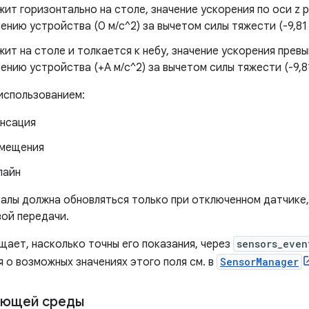
ит горизонтально на столе, значение ускорения по оси z ра
нию устройства (0 м/с^2) за вычетом силы тяжести (-9,81 
ит на столе и толкается к небу, значение ускорения превы
нию устройства (+A м/с^2) за вычетом силы тяжести (-9,81 
использованием:
енсация
смещения
лайн
алы должна обновляться только при отключенном датчике,
вой передачи.
ает, насколько точны его показания, через
sensors_even
 о возможных значениях этого поля см. в
SensorManager
ающей среды