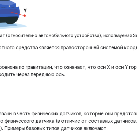
т (относительно автомобильного устройства), используемая Se
тного средства является правосторонней системой коорд
овнена по гравитации, что означает, что оси X и оси Y го
оходить через переднюю ось.
и
званы в честь физических датчиков, которые они представ
о физического датчика (в отличие от составных датчиков
в). Примеры базовых типов датчиков включают: