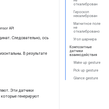
не
откалиброван
Гироскоп
некалиброван
Магнитное поле
не
nsor API
откалибровано
инат. Следовательно, ось
Угол шарнира
Композитные
датчики
ризонтальны. В результате
взаимодействия
Wake up gesture
Pick up gesture
Glance gesture
ляют. Эти датчики
, которые генерируют