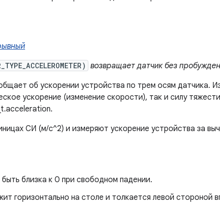
рывный
R_TYPE_ACCELEROMETER)
возвращает датчик без пробужде
бщает об ускорении устройства по трем осям датчика. И
ческое ускорение (изменение скорости), так и силу тяжест
t.acceleration.
иницах СИ (м/с^2) и измеряют ускорение устройства за вы
а быть близка к 0 при свободном падении.
жит горизонтально на столе и толкается левой стороной в