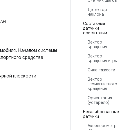
Счетчик шагов
Детектор
наклона
API
Составные
датчики
ориентации
Вектор
вращения
омобиля. Началом системы
Вектор
спортного средства
вращения игры
Сила тяжести
лярной плоскости
Вектор
геомагнитного
вращения
Ориентация
(устарело)
Некалиброванные
датчики
Акселерометр