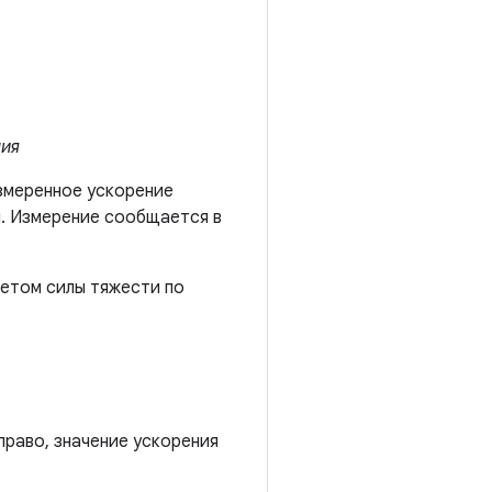
ния
змеренное ускорение
и. Измерение сообщается в
четом силы тяжести по
право, значение ускорения