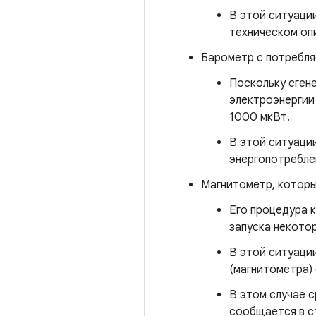
В этой ситуации
техническом опи
Барометр с потребл
Поскольку сген
электроэнергии 
1000 мкВт.
В этой ситуаци
энергопотребле
Магнитометр, которы
Его процедура 
запуска некото
В этой ситуаци
(магнитометра)
В этом случае с
сообщается в с