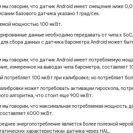
 мы говорим, что датчик Android имеет смещение ниже 0,01
сании базового датчика указано 1 град/сек.
яемой мощностью 100 мкВт.
ерированные данные необходимо передавать от чипа к SoC
для сбора данных с датчика барометра Android может быть
и мы говорим, что датчик Android имеет потребляемую мощ
ние, измеренное на выводах чипа барометра, составляет 1
й потребляет 100 мкВт при калибровке, но потребляет бол
калибровки может потребовать активации гироскопа, потр
рого алгоритма, что стоит еще 900 мкВт.
и мы говорим, что максимальная потребляемая мощность да
 составляет 6000 мкВт.
реднее энергопотребление является более полезной мерой,
татических характеристиках датчика через HAL.