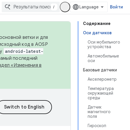
/
Войти
Содержание
Оси датчиков
основной ветки и для
Оси мобильного
исходный код в AOSP
устройства
ку
android-latest-
Автомобильные
 самый последний
оси
здел «Изменения в
Базовые датчики
Акселерометр
Температура
окружающей
среды
Датчик
магнитного
поля
Гироскоп