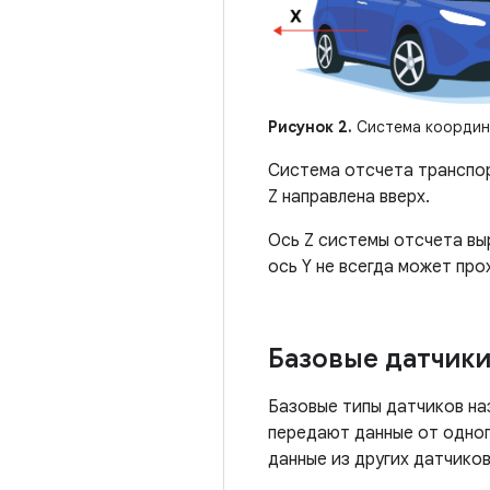
Рисунок 2.
Система координа
Система отсчета транспор
Z направлена ​​вверх.
Ось Z системы отсчета выр
ось Y не всегда может пр
Базовые датчик
Базовые типы датчиков на
передают данные от одног
данные из других датчико