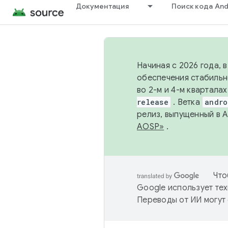
Документация
Поиск кода And
Начиная с 2026 года, 
обеспечения стабильн
во 2-м и 4-м квартала
release
. Ветка
andro
релиз, выпущенный в 
AOSP»
.
Что
Google использует тех
Переводы от ИИ могут