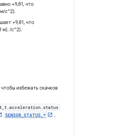
вно +9,81, что
м/с^2).
шает +9,81, что
м). /с^2).
 чтобы избежать скачков
t_t.acceleration.status
SENSOR_STATUS_*
.