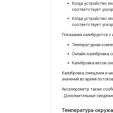
Когда устройство леж
соответствует ускоре
Когда устройство леж
соответствует ускоре
Показания калибруются с 
Температурная комп
Онлайн-калибровка 
Калибровка весов он
Калибровка смещения и шк
значений во время потоко
Акселерометр также сообщ
. Дополнительные сведения
Температура окруж