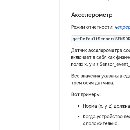
Акселерометр
Режим отчетности:
непре
getDefaultSensor(SENSO
Датчик акселерометра соо
включает в себя как физи
полях x, y и z Sensor_event_
Все значения указаны в ед
трем осям датчика.
Вот примеры:
Норма (x, y, z) должн
Когда устройство ле
x положительно.