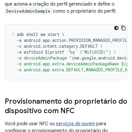
que aciona a criação do perfil gerenciado e define o
DeviceAdminSample
como o proprietário do perfil:
adb shell am start 
\
-
a android
.
app
.
action
.
PROVISION_MANAGED_PROFILE
-
c android
.
intent
.
category
.
DEFAULT 
\
-
e wifiSsid $
(
printf 
'%q'
\
"WifiSSID\") \
  -e deviceAdminPackage "
com
.
google
.
android
.
device
  -e android.app.extra.deviceAdminPackageName $(pr
  -e android.app.extra.DEFAULT_MANAGED_PROFILE_NA
Provisionamento do proprietário do
dispositivo com NFC
Você pode usar NFC ou
serviços de nuvem
para
configurar o provisionamento do proprietário do