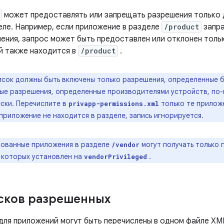
может предоставлять или запрещать разрешения только 
еле. Например, если приложение в разделе
/product
запр
ения, запрос может быть предоставлен или отклонен тол
й также находится в
/product
.
исок должны быть включены только разрешения, определенные 
ные разрешения, определенные производителями устройств, по
ски. Перечислите в
только те прилож
privapp-permissions.xml
приложение не находится в разделе, запись игнорируется.
ованные приложения в разделе
могут получать только
/vendor
 которых установлен на
.
vendorPrivileged
сков разрешенных
для приложений могут быть перечислены в одном файле XML