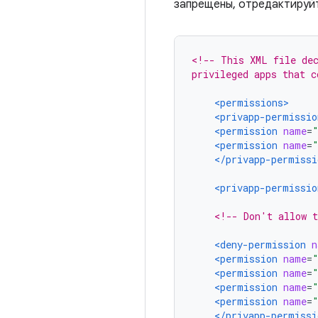
запрещены, отредактируйте
<!-- This XML file dec
privileged apps that c
<permissions>
<privapp-permissio
<permission
name
=
<permission
name
=
</privapp-permissi
<privapp-permissio
<!-- Don't allow t
<deny-permission
n
<permission
name
=
<permission
name
=
<permission
name
=
<permission
name
=
</privapp-permissi