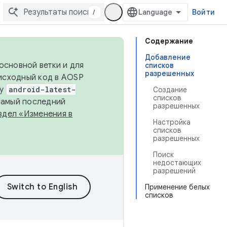
/
Войти
Содержание
Добавление
основной ветки и для
списков
разрешенных
исходный код в AOSP
ку
android-latest-
Создание
списков
 самый последний
разрешенных
здел «Изменения в
Настройка
списков
разрешенных
Поиск
недостающих
разрешений
Применение белых
списков