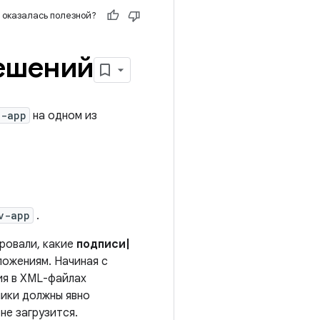
 оказалась полезной?
ешений
v-app
на одном из
v-app
.
ровали, какие
подписи|
ложениям. Начиная с
ия в XML-файлах
чики должны явно
не загрузится.