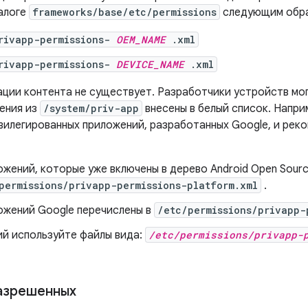
алоге
frameworks/base/etc/permissions
следующим обр
privapp-permissions-
OEM_NAME
.xml
privapp-permissions-
DEVICE_NAME
.xml
ации контента не существует. Разработчики устройств мо
жения из
/system/priv-app
внесены в белый список. Напри
ивилегированных приложений, разработанных Google, и ре
жений, которые уже включены в дерево Android Open Source
permissions/privapp-permissions-platform.xml
.
ожений Google перечислены в
/etc/permissions/privapp-
ий используйте файлы вида:
/etc/permissions/privapp-
азрешенных