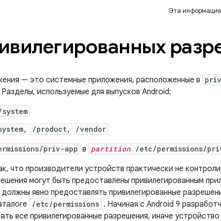
Эта информация
ивилегированных разр
жения — это системные приложения, расположенные в
pri
Разделы, используемые для выпусков Android:
/system
system, /product, /vendor
ermissions/priv-app
в
partition
/etc/permissions/pri
к, что производители устройств практически не контроли
ешения могут быть предоставлены привилегированным при
и должны явно предоставлять привилегированные разрешен
аталоге
/etc/permissions
. Начиная с Android 9 разработ
ать все привилегированные разрешения, иначе устройство 