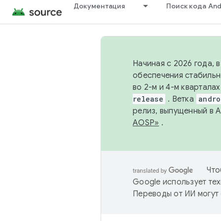
Документация
Поиск кода And
Начиная с 2026 года, 
обеспечения стабильн
во 2-м и 4-м квартала
release
. Ветка
andro
релиз, выпущенный в 
AOSP»
.
Что
Google использует тех
Переводы от ИИ могут