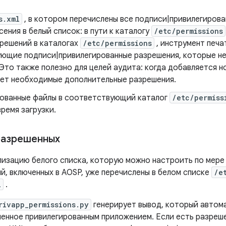
s.xml
, в котором перечислены все подписи|привилегирова
ения в белый список: в пути к каталогу
/etc/permissions
решений в каталогах
/etc/permissions
, инструмент печа
ующие подписи|привилегированные разрешения, которые н
Это также полезно для целей аудита: когда добавляется н
ет необходимые дополнительные разрешения.
рованные файлы в соответствующий каталог
/etc/permiss
ремя загрузки.
разрешенных
лизацию белого списка, которую можно настроить по мере
й, включенных в AOSP, уже перечислены в белом списке
/e
l
.
rivapp_permissions.py
генерирует вывод, который автом
енное привилегированным приложением. Если есть разреш