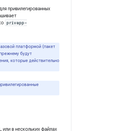
для привилегированных
ашивает
ько
privapp-
базовой платформой (пакет
-прежнему будут
ения, которые действительно
 привилегированные
 или в нескольких файлах