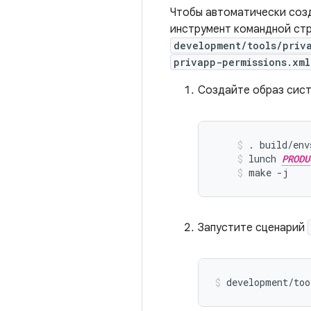
Чтобы автоматически созд
инструмент командной ст
development/tools/priva
privapp-permissions.xml
Создайте образ сист
. build/env
lunch 
PRODU
make -j
Запустите сценарий
development/too