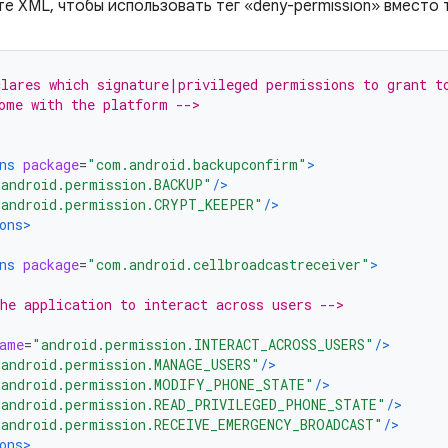
 XML, чтобы использовать тег «deny-permission» вместо т
lares which signature|privileged permissions to grant t
ome with the platform -->
ns
package
=
"com.android.backupconfirm"
>
"android.permission.BACKUP"
/>
"android.permission.CRYPT_KEEPER"
/>
ons>
ns
package
=
"com.android.cellbroadcastreceiver"
>
he application to interact across users -->
ame
=
"android.permission.INTERACT_ACROSS_USERS"
/>
"android.permission.MANAGE_USERS"
/>
"android.permission.MODIFY_PHONE_STATE"
/>
"android.permission.READ_PRIVILEGED_PHONE_STATE"
/>
"android.permission.RECEIVE_EMERGENCY_BROADCAST"
/>
ons>