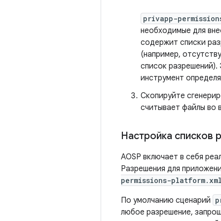
privapp-permission
необходимые для внес
содержит списки раз
(например, отсутств
список разрешений). 
инструмент определя
Скопируйте сгенери
считывает файлы во в
Настройка списков 
AOSP включает в себя реа
Разрешения для приложени
permissions-platform.xm
По умолчанию сценарий
p
любое разрешение, запрош