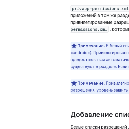
privapp-permissions.xml
приложений в том же разд
привилегированные разреш
permissions.xml
, которы
Примечание.
В белый сп
«android»). Привилегирован
предоставляться автоматиче
существуют в разделе. Если 
Примечание.
Привилегир
разрешения, уровень защиты
Добавление спи
Белые списки разрешений 