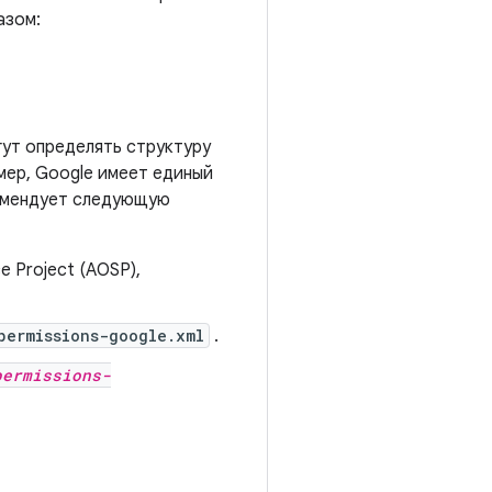
азом:
гут определять структуру
мер, Google имеет единый
комендует следующую
 Project (AOSP),
permissions-google.xml
.
permissions-