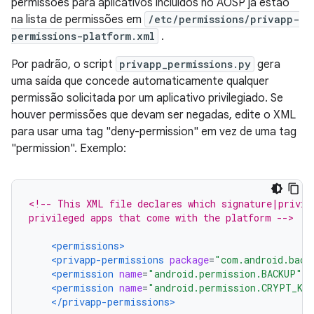
permissões para aplicativos incluídos no AOSP já estão
na lista de permissões em
/etc/permissions/privapp-
permissions-platform.xml
.
Por padrão, o script
privapp_permissions.py
gera
uma saída que concede automaticamente qualquer
permissão solicitada por um aplicativo privilegiado. Se
houver permissões que devam ser negadas, edite o XML
para usar uma tag "deny-permission" em vez de uma tag
"permission". Exemplo:
<!-- This XML file declares which signature|privil
privileged apps that come with the platform -->
<permissions>
<privapp-permissions
package
=
"com.android.back
<permission
name
=
"android.permission.BACKUP"
/>
<permission
name
=
"android.permission.CRYPT_KE
</privapp-permissions>