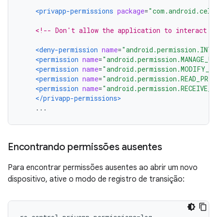
<privapp-permissions
package
=
"com.android.cell
<!-- Don't allow the application to interact a
<deny-permission
name
=
"android.permission.INTE
<permission
name
=
"android.permission.MANAGE_US
<permission
name
=
"android.permission.MODIFY_P
<permission
name
=
"android.permission.READ_PRI
<permission
name
=
"android.permission.RECEIVE_E
</privapp-permissions>
    ...
Encontrando permissões ausentes
Para encontrar permissões ausentes ao abrir um novo
dispositivo, ative o modo de registro de transição: