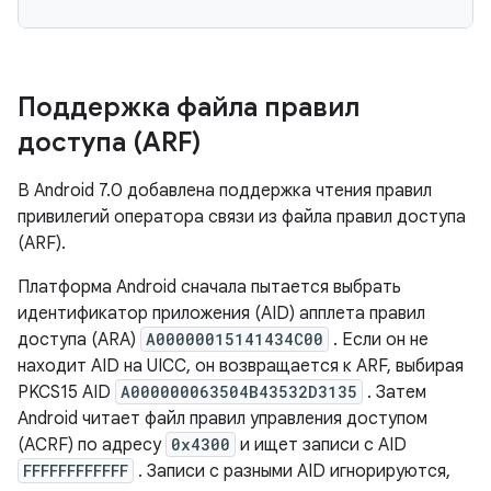
Поддержка файла правил
доступа (ARF)
В Android 7.0 добавлена ​​поддержка чтения правил
привилегий оператора связи из файла правил доступа
(ARF).
Платформа Android сначала пытается выбрать
идентификатор приложения (AID) апплета правил
доступа (ARA)
A00000015141434C00
. Если он не
находит AID на UICC, он возвращается к ARF, выбирая
PKCS15 AID
A000000063504B43532D3135
. Затем
Android читает файл правил управления доступом
(ACRF) по адресу
0x4300
и ищет записи с AID
FFFFFFFFFFFF
. Записи с разными AID игнорируются,