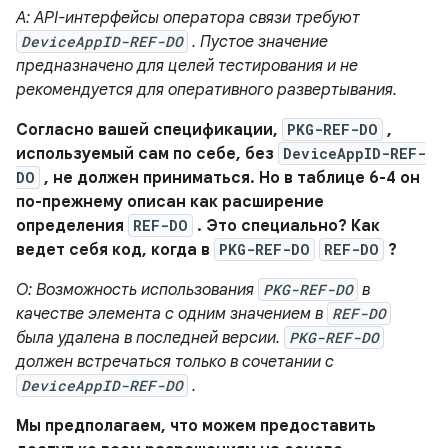
A: API-интерфейсы оператора связи требуют
DeviceAppID-REF-DO
. Пустое значение
предназначено для целей тестирования и не
рекомендуется для оперативного развертывания.
Согласно вашей спецификации,
PKG-REF-DO
,
используемый сам по себе, без
DeviceAppID-REF-
DO
, не должен приниматься. Но в таблице 6-4 он
по-прежнему описан как расширение
определения
REF-DO
. Это специально? Как
ведет себя код, когда в
PKG-REF-DO
REF-DO
?
О: Возможность использования
PKG-REF-DO
в
качестве элемента с одним значением в
REF-DO
была удалена в последней версии.
PKG-REF-DO
должен встречаться только в сочетании с
DeviceAppID-REF-DO
.
Мы предполагаем, что можем предоставить