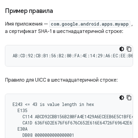
Пример правила
Имя приложения —
com.google.android.apps.myapp
,
а сертификат SHA-1 в шестнадцатеричной строке:
Правило для UICC в шестнадцатеричной строке:
E243 <= 43 is value length in hex

  E135

    C114 ABCD92CBB156B280FA4E1429A6ECEEB6E5C1BFE4

    CA1D 636F6D2E676F6F676C652E616E64726F69642E6170
  E30A
