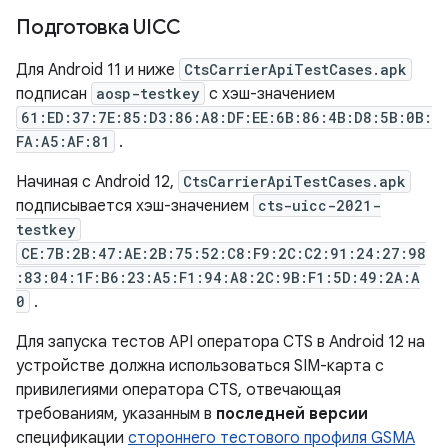
Подготовка UICC
Для Android 11 и ниже
CtsCarrierApiTestCases.apk
подписан
aosp-testkey
с хэш-значением
61:ED:37:7E:85:D3:86:A8:DF:EE:6B:86:4B:D8:5B:0B:
FA:A5:AF:81
.
Начиная с Android 12,
CtsCarrierApiTestCases.apk
подписывается хэш-значением
cts-uicc-2021-
testkey
CE:7B:2B:47:AE:2B:75:52:C8:F9:2C:C2:91:24:27:98
:83:04:1F:B6:23:A5:F1:94:A8:2C:9B:F1:5D:49:2A:A
0
.
Для запуска тестов API оператора CTS в Android 12 на
устройстве должна использоваться SIM-карта с
привилегиями оператора CTS, отвечающая
требованиям, указанным в
последней версии
спецификации
стороннего тестового профиля GSMA