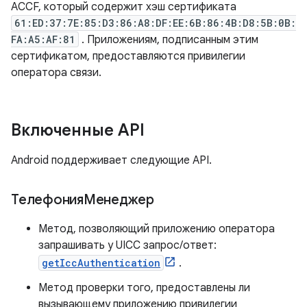
ACCF, который содержит хэш сертификата
61:ED:37:7E:85:D3:86:A8:DF:EE:6B:86:4B:D8:5B:0B:
FA:A5:AF:81
. Приложениям, подписанным этим
сертификатом, предоставляются привилегии
оператора связи.
Включенные API
Android поддерживает следующие API.
ТелефонияМенеджер
Метод, позволяющий приложению оператора
запрашивать у UICC запрос/ответ:
getIccAuthentication
.
Метод проверки того, предоставлены ли
вызывающему приложению привилегии