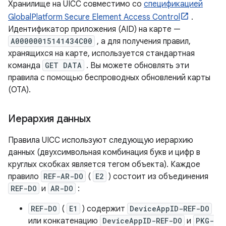
Хранилище на UICC совместимо со
спецификацией
GlobalPlatform Secure Element Access Control
.
Идентификатор приложения (AID) на карте —
A00000015141434C00
, а для получения правил,
хранящихся на карте, используется стандартная
команда
GET DATA
. Вы можете обновлять эти
правила с помощью беспроводных обновлений карты
(OTA).
Иерархия данных
Правила UICC используют следующую иерархию
данных (двухсимвольная комбинация букв и цифр в
круглых скобках является тегом объекта). Каждое
правило
REF-AR-DO
(
E2
) состоит из объединения
REF-DO
и
AR-DO
:
REF-DO
(
E1
) содержит
DeviceAppID-REF-DO
или конкатенацию
DeviceAppID-REF-DO
и
PKG-