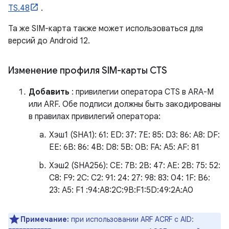
TS.48
.
Та же SIM-карта также может использоваться для
версий до Android 12.
Изменение профиля SIM-карты CTS
Добавить
: привилегии оператора CTS в ARA-M
или ARF. Обе подписи должны быть закодированы
в правилах привилегий оператора:
Хэш1 (SHA1): 61: ED: 37: 7E: 85: D3: 86: A8: DF:
EE: 6B: 86: 4B: D8: 5B: 0B: FA: A5: AF: 81
Хэш2 (SHA256): CE: 7B: 2B: 47: AE: 2B: 75: 52:
C8: F9: 2C: C2: 91: 24: 27: 98: 83: 04: 1F: B6:
23: A5: F1 :94:A8:2C:9B:F1:5D:49:2A:A0
Примечание:
при использовании ARF ACRF с AID: