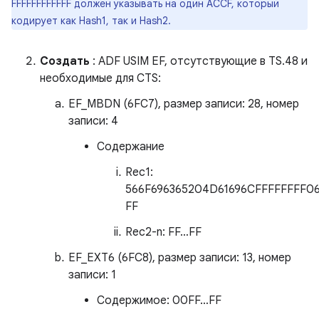
FFFFFFFFFFFF должен указывать на один ACCF, который
кодирует как Hash1, так и Hash2.
Создать
: ADF USIM EF, отсутствующие в TS.48 и
необходимые для CTS:
EF_MBDN (6FC7), размер записи: 28, номер
записи: 4
Содержание
Rec1:
566F696365204D61696CFFFFFFFF06
FF
Rec2-n: FF…FF
EF_EXT6 (6FC8), размер записи: 13, номер
записи: 1
Содержимое: 00FF…FF