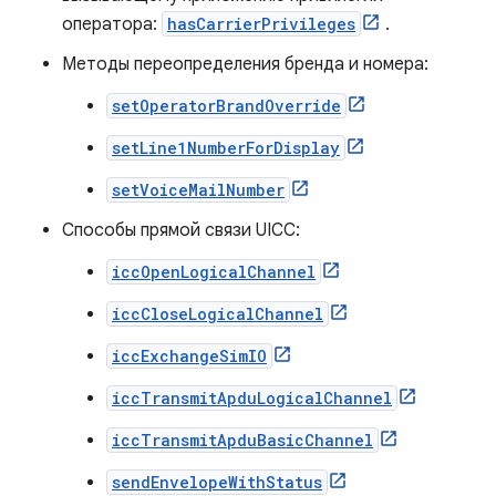
оператора:
hasCarrierPrivileges
.
Методы переопределения бренда и номера:
setOperatorBrandOverride
setLine1NumberForDisplay
setVoiceMailNumber
Способы прямой связи UICC:
iccOpenLogicalChannel
iccCloseLogicalChannel
iccExchangeSimIO
iccTransmitApduLogicalChannel
iccTransmitApduBasicChannel
sendEnvelopeWithStatus