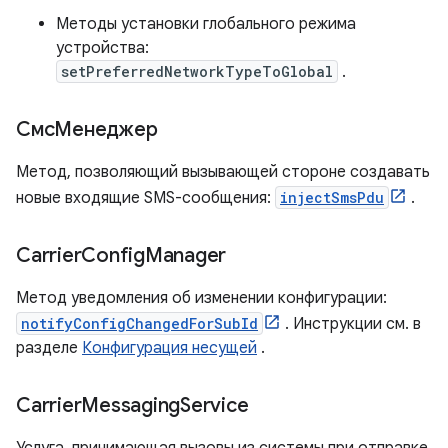
Методы установки глобального режима
устройства:
setPreferredNetworkTypeToGlobal
.
СмсМенеджер
Метод, позволяющий вызывающей стороне создавать
новые входящие SMS-сообщения:
injectSmsPdu
.
Carrier
Config
Manager
Метод уведомления об изменении конфигурации:
notifyConfigChangedForSubId
. Инструкции см. в
разделе
Конфигурация несущей
.
Carrier
Messaging
Service