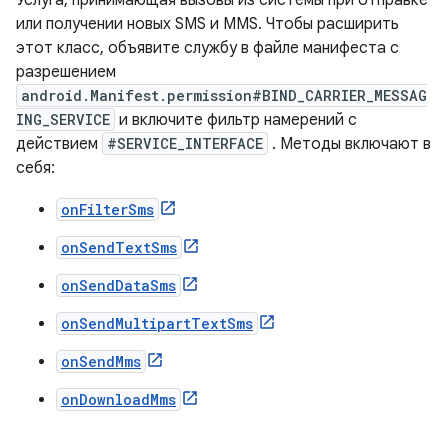
Услуга, принимающая вызовы из системы при отправке
или получении новых SMS и MMS. Чтобы расширить
этот класс, объявите службу в файле манифеста с
разрешением
android.Manifest.permission#BIND_CARRIER_MESSAG
ING_SERVICE
и включите фильтр намерений с
действием
#SERVICE_INTERFACE
. Методы включают в
себя:
onFilterSms
onSendTextSms
onSendDataSms
onSendMultipartTextSms
onSendMms
onDownloadMms