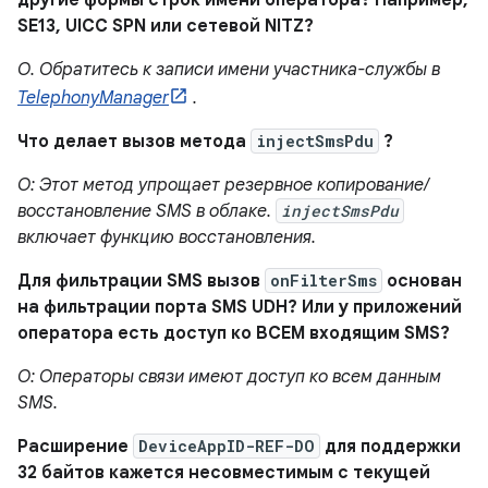
другие формы строк имени оператора? Например,
SE13, UICC SPN или сетевой NITZ?
О. Обратитесь к записи имени участника-службы в
TelephonyManager
.
Что делает вызов метода
injectSmsPdu
?
О: Этот метод упрощает резервное копирование/
восстановление SMS в облаке.
injectSmsPdu
включает функцию восстановления.
Для фильтрации SMS вызов
onFilterSms
основан
на фильтрации порта SMS UDH? Или у приложений
оператора есть доступ ко ВСЕМ входящим SMS?
О: Операторы связи имеют доступ ко всем данным
SMS.
Расширение
DeviceAppID-REF-DO
для поддержки
32 байтов кажется несовместимым с текущей