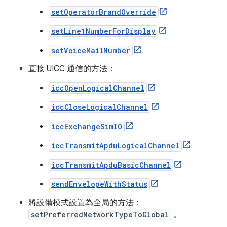
setOperatorBrandOverride
setLine1NumberForDisplay
setVoiceMailNumber
直接 UICC 通信的方法：
iccOpenLogicalChannel
iccCloseLogicalChannel
iccExchangeSimIO
iccTransmitApduLogicalChannel
iccTransmitApduBasicChannel
sendEnvelopeWithStatus
將設備模式設置為全局的方法：
setPreferredNetworkTypeToGlobal
。