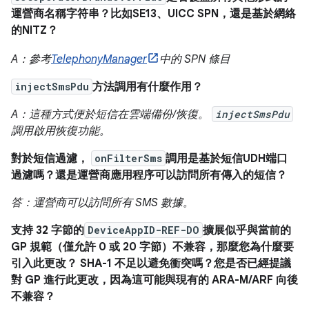
運營商名稱字符串？比如SE13、UICC SPN，還是基於網絡
的NITZ？
A：參考
TelephonyManager
中的 SPN 條目
injectSmsPdu
方法調用有什麼作用？
A：這種方式便於短信在雲端備份/恢復。
injectSmsPdu
調用啟用恢復功能。
對於短信過濾，
onFilterSms
調用是基於短信UDH端口
過濾嗎？還是運營商應用程序可以訪問所有傳入的短信？
答：運營商可以訪問所有 SMS 數據。
支持 32 字節的
DeviceAppID-REF-DO
擴展似乎與當前的
GP 規範（僅允許 0 或 20 字節）不兼容，那麼您為什麼要
引入此更改？ SHA-1 不足以避免衝突嗎？您是否已經提議
對 GP 進行此更改，因為這可能與現有的 ARA-M/ARF 向後
不兼容？