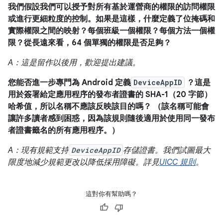
我們假設我們可以授予對所有基於運營商的權限的訪問權限
或進行更細粒度的控制。如果是這樣，什麼定義了位掩碼和
實際權限之間的映射？每個班級一個權限？每個方法一個權
限？從長遠來看，64 個單獨的權限是否足夠？
A：這是留作以後用，歡迎提出建議。
您能否進一步專門為 Android 定義
DeviceAppID
？這是
用於簽署給定應用程序的發布者證書的 SHA-1（20 字節）
哈希值，所以名稱不應該反映該目的嗎？ （該名稱可能會
讓許多讀者感到困惑，因為該規則隨後適用於使用同一發布
者證書籤名的所有應用程序。）
A：現有規範支持
DeviceAppID
存儲證書。我們試圖最大
限度地減少規範更改以降低採用障礙。詳見
UICC 規則
。
這對你有幫助嗎？