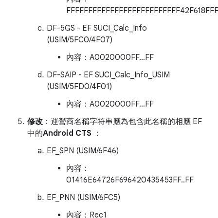
FFFFFFFFFFFFFFFFFFFFFFFFFF42F618FF
DF-5GS - EF SUCI_Calc_Info
(USIM/5FC0/4F07)
內容：A0020000FF…FF
DF-SAIP - EF SUCI_Calc_Info_USIM
(USIM/5FD0/4F01)
內容：A0020000FF…FF
修改
：運營商名稱字符串應為包含此名稱的相應 EF
中的
Android CTS
：
EF_SPN (USIM/6F46)
內容：
01416E64726F696420435453FF..FF
EF_PNN (USIM/6FC5)
內容：Rec1