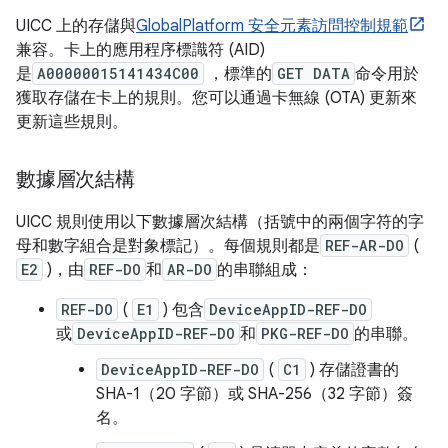
UICC 上的存儲與
GlobalPlatform 安全元素訪問控制規範
兼容。卡上的應用程序標識符 (AID)
是
A00000015141434C00
，標準的
GET DATA
命令用於
獲取存儲在卡上的規則。您可以通過卡無線 (OTA) 更新來
更新這些規則。
數據層次結構
UICC 規則使用以下數據層次結構（括號中的兩個字符的字
母和數字組合是對象標記）。每個規則都是
REF-AR-DO
(
E2
)，由
REF-DO
和
AR-DO
的串聯組成：
REF-DO
(
E1
) 包含
DeviceAppID-REF-DO
或
DeviceAppID-REF-DO
和
PKG-REF-DO
的串聯。
DeviceAppID-REF-DO
(
C1
) 存儲證書的
SHA-1（20 字節）或 SHA-256（32 字節）簽
名。