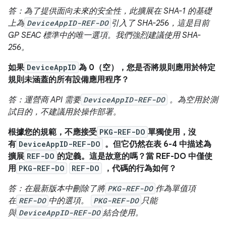
答：為了提供面向未來的安全性，此擴展在 SHA-1 的基礎
上為
DeviceAppID-REF-DO
引入了 SHA-256，這是目前
GP SEAC 標準中的唯一選項。我們強烈建議使用 SHA-
256。
如果
DeviceAppID
為 0（空），您是否將規則應用於特定
規則未涵蓋的所有設備應用程序？
答：運營商 API 需要
DeviceAppID-REF-DO
。為空用於測
試目的，不建議用於操作部署。
根據您的規範，不應接受
PKG-REF-DO
單獨使用，沒
有
DeviceAppID-REF-DO
。但它仍然在表 6-4 中描述為
擴展
REF-DO
的定義。這是故意的嗎？當 REF-DO 中僅使
用
PKG-REF-DO
REF-DO
，代碼的行為如何？
答：在最新版本中刪除了將
PKG-REF-DO
作為單值項
在
REF-DO
中的選項。
PKG-REF-DO
只能
與
DeviceAppID-REF-DO
結合使用。