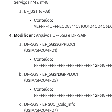
Serviços n°47, n°48
EF_UST (6F38)
Conteúdo:
9EFFFF1DFFFE0083410310010400406E
Modificar
: Arquivos DF-5GS e DF-SAIP
DF-5GS - EF_5GS3GPPLOCI
(USIM/5FC0/4F01)
Conteúdo:
FFFFFFFFFFFFFFFFFFFFFFFFFF42F618FF
DF-5GS - EF_5GSN3GPPLOCI
(USIM/5FC0/4F02)
Conteúdo:
FFFFFFFFFFFFFFFFFFFFFFFFFF42F618FF
DF-5GS - EF SUCI_Calc_Info
(USIM/5FC0/4F07)