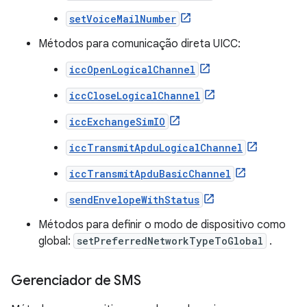
setVoiceMailNumber
Métodos para comunicação direta UICC:
iccOpenLogicalChannel
iccCloseLogicalChannel
iccExchangeSimIO
iccTransmitApduLogicalChannel
iccTransmitApduBasicChannel
sendEnvelopeWithStatus
Métodos para definir o modo de dispositivo como
global:
setPreferredNetworkTypeToGlobal
.
Gerenciador de SMS