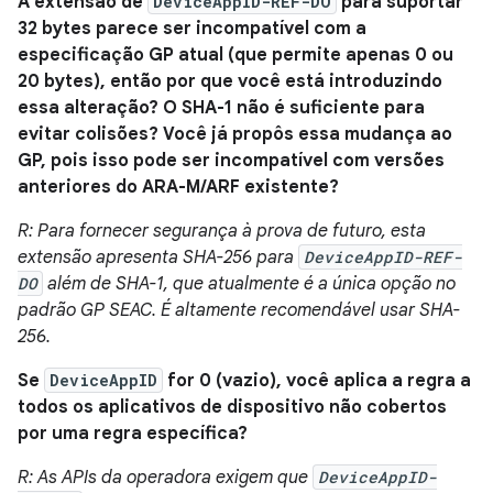
A extensão de
DeviceAppID-REF-DO
para suportar
32 bytes parece ser incompatível com a
especificação GP atual (que permite apenas 0 ou
20 bytes), então por que você está introduzindo
essa alteração? O SHA-1 não é suficiente para
evitar colisões? Você já propôs essa mudança ao
GP, pois isso pode ser incompatível com versões
anteriores do ARA-M/ARF existente?
R: Para fornecer segurança à prova de futuro, esta
extensão apresenta SHA-256 para
DeviceAppID-REF-
DO
além de SHA-1, que atualmente é a única opção no
padrão GP SEAC. É altamente recomendável usar SHA-
256.
Se
DeviceAppID
for 0 (vazio), você aplica a regra a
todos os aplicativos de dispositivo não cobertos
por uma regra específica?
R: As APIs da operadora exigem que
DeviceAppID-