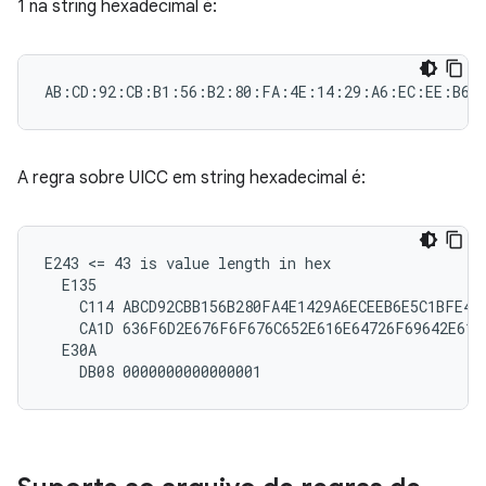
1 na string hexadecimal é:
A regra sobre UICC em string hexadecimal é:
E243 <= 43 is value length in hex

  E135

    C114 ABCD92CBB156B280FA4E1429A6ECEEB6E5C1BFE4

    CA1D 636F6D2E676F6F676C652E616E64726F69642E6170
  E30A
