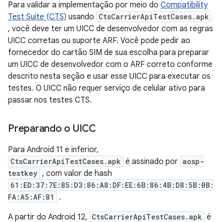
Para validar a implementação por meio do
Compatibility
Test Suite (CTS)
usando
CtsCarrierApiTestCases.apk
, você deve ter um UICC de desenvolvedor com as regras
UICC corretas ou suporte ARF. Você pode pedir ao
fornecedor do cartão SIM de sua escolha para preparar
um UICC de desenvolvedor com o ARF correto conforme
descrito nesta seção e usar esse UICC para executar os
testes. O UICC não requer serviço de celular ativo para
passar nos testes CTS.
Preparando o UICC
Para Android 11 e inferior,
CtsCarrierApiTestCases.apk
é assinado por
aosp-
testkey
, com valor de hash
61:ED:37:7E:85:D3:86:A8:DF:EE:6B:86:4B:D8:5B:0B:
FA:A5:AF:81
.
A partir do Android 12,
CtsCarrierApiTestCases.apk
é