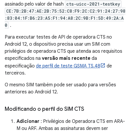
assinado pelo valor de hash
cts-uicc-2021-testkey
CE:7B:2B:47:AE:2B:75:52:C8:F9:2C:C2:91:24:27:98
:83:04:1F:B6:23:A5:F1:94:A8:2C:9B:F1:5D:49:2A:A
0
.
Para executar testes de API de operadora CTS no
Android 12, o dispositivo precisa usar um SIM com
privilégios de operadora CTS que atenda aos requisitos
especificados na
versão mais recente
da
especificação
de perfil de teste GSMA TS.48
de
terceiros.
O mesmo SIM também pode ser usado para versões
anteriores ao Android 12.
Modificando o perfil do SIM CTS
Adicionar
: Privilégios de Operadora CTS em ARA-
M ou ARF. Ambas as assinaturas devem ser