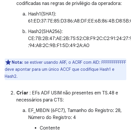
codificadas nas regras de privilégio da operadora:
Hash1(SHA1):
61:ED:37:7E:85:D3:86:A8:DF:EE:6B:86:4B:D8:5B:
Hash2(SHA256):
CE:7B:2B:47:AE:2B:75:52:C8:F9:2C:C2:91:24:27:9
:94:A8:2C:9B:F1:5D:49:2A:A0
Nota:
se estiver usando ARF, o ACRF com AID: FFFFFFFFFFFF
deve apontar para um único ACCF que codifique Hash1 e
Hash2.
Criar
: EFs ADF USIM não presentes em TS.48 e
necessários para CTS:
EF_MBDN (6FC7), Tamanho do Registro: 28,
Número do Registro: 4
Contente