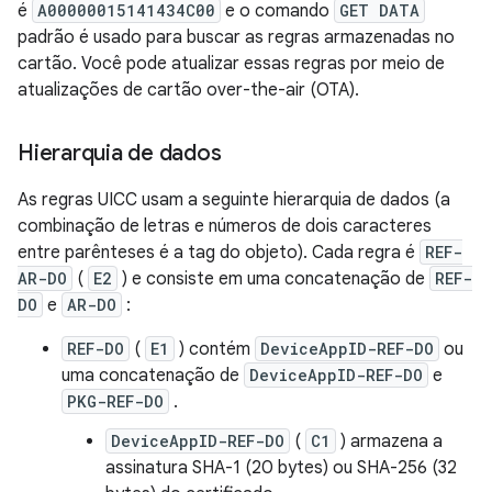
é
A00000015141434C00
e o comando
GET DATA
padrão é usado para buscar as regras armazenadas no
cartão. Você pode atualizar essas regras por meio de
atualizações de cartão over-the-air (OTA).
Hierarquia de dados
As regras UICC usam a seguinte hierarquia de dados (a
combinação de letras e números de dois caracteres
entre parênteses é a tag do objeto). Cada regra é
REF-
AR-DO
(
E2
) e consiste em uma concatenação de
REF-
DO
e
AR-DO
:
REF-DO
(
E1
) contém
DeviceAppID-REF-DO
ou
uma concatenação de
DeviceAppID-REF-DO
e
PKG-REF-DO
.
DeviceAppID-REF-DO
(
C1
) armazena a
assinatura SHA-1 (20 bytes) ou SHA-256 (32