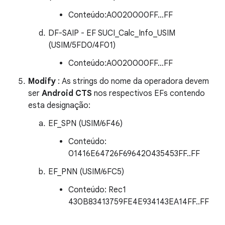
Conteúdo:A0020000FF…FF
DF-SAIP - EF SUCI_Calc_Info_USIM
(USIM/5FD0/4F01)
Conteúdo:A0020000FF…FF
Modify
: As strings do nome da operadora devem
ser
Android CTS
nos respectivos EFs contendo
esta designação:
EF_SPN (USIM/6F46)
Conteúdo:
01416E64726F696420435453FF..FF
EF_PNN (USIM/6FC5)
Conteúdo: Rec1
430B83413759FE4E934143EA14FF..FF