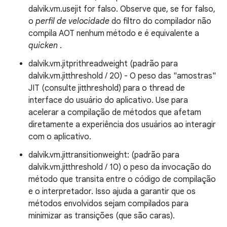
dalvik.vm.usejit for falso. Observe que, se for falso,
o
perfil de velocidade
do filtro do compilador não
compila AOT nenhum método e é equivalente a
quicken
.
dalvik.vm.jitprithreadweight (padrão para
dalvik.vm.jitthreshold / 20) - O peso das "amostras"
JIT (consulte jitthreshold) para o thread de
interface do usuário do aplicativo. Use para
acelerar a compilação de métodos que afetam
diretamente a experiência dos usuários ao interagir
com o aplicativo.
dalvik.vm.jittransitionweight: (padrão para
dalvik.vm.jitthreshold / 10) o peso da invocação do
método que transita entre o código de compilação
e o interpretador. Isso ajuda a garantir que os
métodos envolvidos sejam compilados para
minimizar as transições (que são caras).