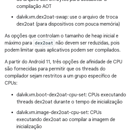
compilação AOT
dalvik.vm.dex2oat-swap: use o arquivo de troca
dex2oat (para dispositivos com pouca memória)
As opções que controlam o tamanho de heap inicial e
máximo para
dex2oat
não devem ser reduzidas, pois
podem limitar quais aplicativos podem ser compilados.
A partir do Android 11, três opções de afinidade de CPU
são fornecidas para permitir que os threads do
compilador sejam restritos a um grupo específico de
CPUs:
dalvik.vm.boot-dex2oat-cpu-set: CPUs executando
threads dex2oat durante o tempo de inicialização
dalvik.vm.image-dex2oat-cpu-set: CPUs
executando dex2oat ao compilar a imagem de
inicialização