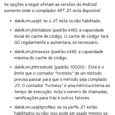
As opções a seguir afetam as versões do Android
somente onde o compilador ART JIT está disponível.
dalvik.vm.usejit: se o JIT está ou não habilitado.
dalvik.vm.jitinitialsize (padrão 64K): a capacidade
inicial do cache de código. O cache de código fará
GC regularmente e aumentará, se necessário.
dalvik.vm.jitmaxsize (padrão 64M): a capacidade
máxima do cache de código.
dalvik.vm.jitthreshold: (padrão 10000) - Este é o
limite que o contador "hotness" de um método
precisa passar para que o método seja compilado
JIT. O contador "hotness" é uma métrica interna ao
tempo de execução. Inclui o número de chamadas,
ramificações para trás e outros fatores.
dalvik.vm.usejitprofiles: se os perfis JIT estão
habilitados ou não; isso pode ser usado mesmo se