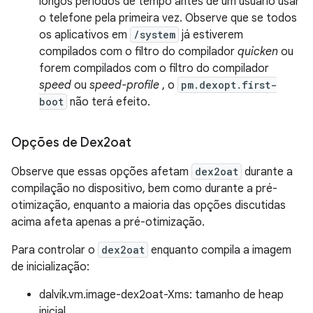
longos períodos de tempo antes de um usuário usar
o telefone pela primeira vez. Observe que se todos
os aplicativos em
/system
já estiverem
compilados com o filtro do compilador
quicken
ou
forem compilados com o filtro do compilador
speed
ou
speed-profile
, o
pm.dexopt.first-
boot
não terá efeito.
Opções de Dex2oat
Observe que essas opções afetam
dex2oat
durante a
compilação no dispositivo, bem como durante a pré-
otimização, enquanto a maioria das opções discutidas
acima afeta apenas a pré-otimização.
Para controlar o
dex2oat
enquanto compila a imagem
de inicialização:
dalvik.vm.image-dex2oat-Xms: tamanho de heap
inicial