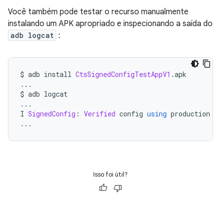
Você também pode testar o recurso manualmente
instalando um APK apropriado e inspecionando a saída do
adb logcat
:
$ adb install 
CtsSignedConfigTestAppV1
.
apk
...
$ adb logcat
...
I 
SignedConfig
:
Verified
 config 
using
 production k
...
Isso foi útil?