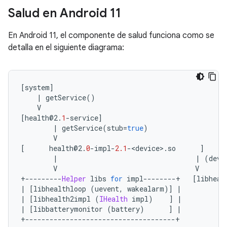
Salud en Android 11
En Android 11, el componente de salud funciona como se
detalla en el siguiente diagrama:
[
system
]
|
 getService
()
    V
[
health@2
.
1
-
service
]
|
 getService
(
stub
=
true
)
        V
[
      health@2
.
0
-
impl
-
2.1
-<
device
>.
so      
]
|
|
(
devi
        V                                  V
+---------
Helper
 libs 
for
 impl
--------+
[
libheal
|
[
libhealthloop 
(
uevent
,
 wakealarm
)]
|
|
[
libhealth2impl 
(
IHealth
 impl
)
]
|
|
[
libbatterymonitor 
(
battery
)
]
|
+-------------------------------------+