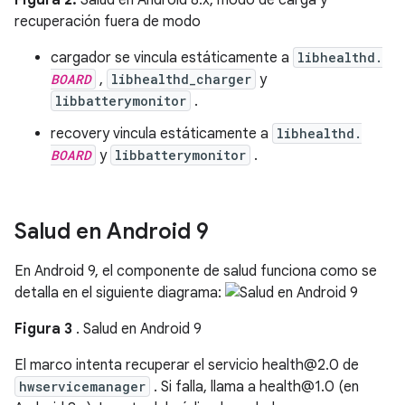
Figura 2.
Salud en Android 8.x, modo de carga y
recuperación fuera de modo
cargador se vincula estáticamente a
libhealthd.
BOARD
,
libhealthd_charger
y
libbatterymonitor
.
recovery vincula estáticamente a
libhealthd.
BOARD
y
libbatterymonitor
.
Salud en Android 9
En Android 9, el componente de salud funciona como se
detalla en el siguiente diagrama:
Figura 3
. Salud en Android 9
El marco intenta recuperar el servicio health@2.0 de
hwservicemanager
. Si falla, llama a health@1.0 (en