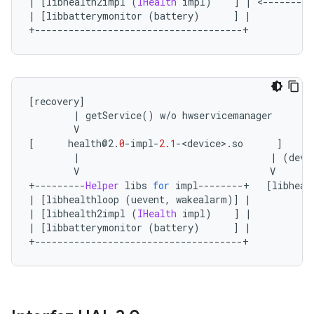
|
[
libhealth2impl 
(
IHealth
 impl
)
]
|
<---------
|
[
libbatterymonitor 
(
battery
)
]
|
+-------------------------------------+
[
recovery
]
|
 getService
()
 w
/
o hwservicemanager
        V
[
      health@2
.
0
-
impl
-
2.1
-<
device
>.
so      
]
|
|
(
devi
        V                                  V
+---------
Helper
 libs 
for
 impl
--------+
[
libheal
|
[
libhealthloop 
(
uevent
,
 wakealarm
)]
|
|
[
libhealth2impl 
(
IHealth
 impl
)
]
|
|
[
libbatterymonitor 
(
battery
)
]
|
+-------------------------------------+