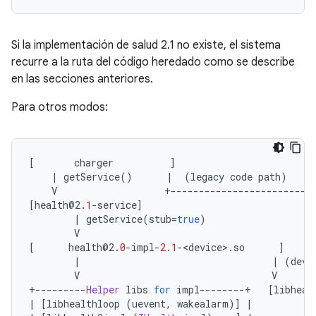
Si la implementación de salud 2.1 no existe, el sistema
recurre a la ruta del código heredado como se describe
en las secciones anteriores.
Para otros modos:
[
       charger          
]
|
 getService
()
|
(
legacy code path
)
    V                   
+-------------------------
[
health@2
.
1
-
service
]
|
 getService
(
stub
=
true
)
        V                                         
[
      health@2
.
0
-
impl
-
2.1
-<
device
>.
so      
]
|
|
(
devi
        V                                  V      
+---------
Helper
 libs 
for
 impl
--------+
[
libheal
|
[
libhealthloop 
(
uevent
,
 wakealarm
)]
|