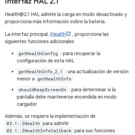
Interfaz HAL 2
.
1
Health@2.1 HAL admite la carga en modo desactivado y
proporciona más información sobre la batería.
La interfaz principal,
IHealth
, proporciona las
siguientes funciones adicionales
getHealthConfig
: para recuperar la
configuración de esta HAL
getHealthInfo_2_1
: una actualización de versión
menor a
getHealthInfo
shouldKeepScreenOn
: para determinar si la
pantalla debe mantenerse encendida en modo
cargador
Además, se requiere la implementación de
@2.1::IHealth
para admitir
@2.1::IHealthInfoCallback
para sus funciones