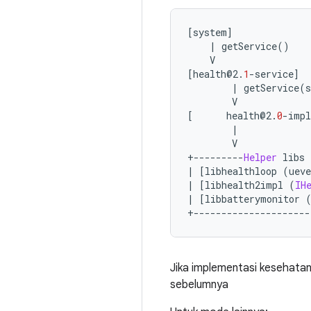
[
system
]
|
 getService
()
    V
[
health@2
.
1
-
service
]
|
 getService
(
s
        V
[
      health@2
.
0
-
impl
|
        V             
+---------
Helper
 libs 
|
[
libhealthloop 
(
ueve
|
[
libhealth2impl 
(
IH
|
[
libbatterymonitor 
+---------------------
Jika implementasi kesehatan 
sebelumnya