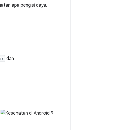
atan apa pengisi daya,
er
dan
: