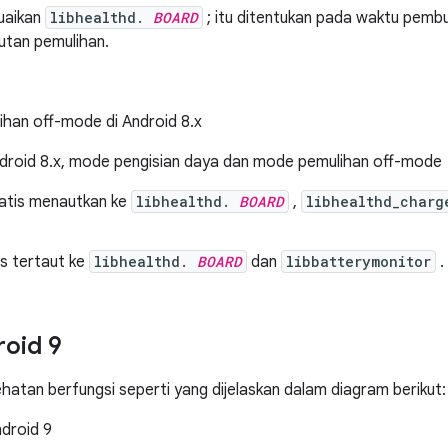
uaikan
libhealthd.
BOARD
; itu ditentukan pada waktu pembu
utan pemulihan.
droid 8.x, mode pengisian daya dan mode pemulihan off-mode
tatis menautkan ke
libhealthd.
BOARD
,
libhealthd_charg
is tertaut ke
libhealthd.
BOARD
dan
libbatterymonitor
.
roid 9
hatan berfungsi seperti yang dijelaskan dalam diagram berikut
ndroid 9