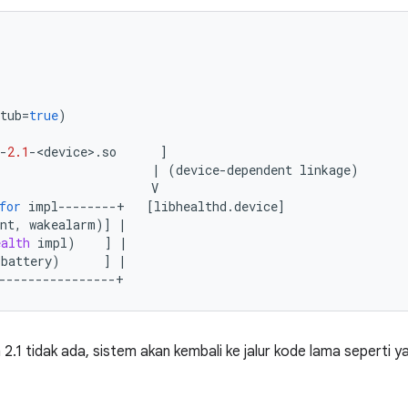
tub
=
true
)
-
2.1
-<
device
>.
so      
]
|
(
device
-
dependent linkage
)
                     V
for
 impl
--------+
[
libhealthd
.
device
]
nt
,
 wakealarm
)]
|
ealth
 impl
)
]
|
(
battery
)
]
|
----------------+
2.1 tidak ada, sistem akan kembali ke jalur kode lama seperti ya