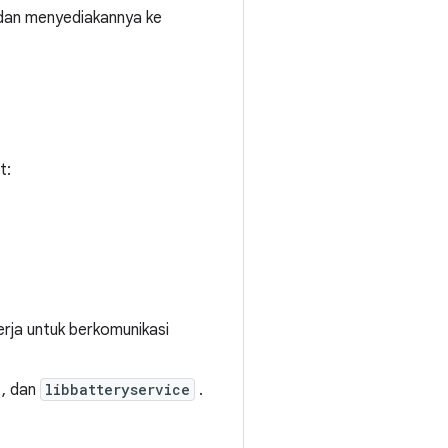
 dan menyediakannya ke
t:
erja untuk berkomunikasi
, dan
libbatteryservice
.