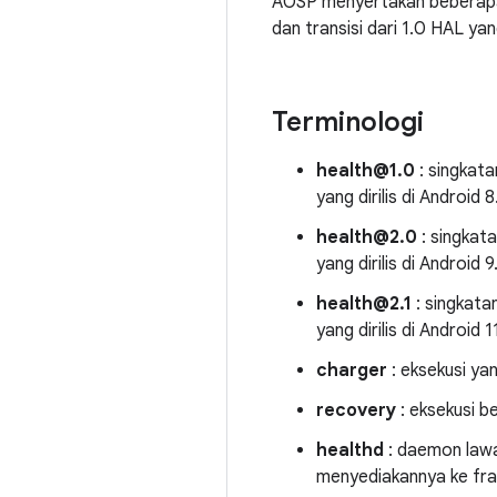
AOSP menyertakan beberapa
dan transisi dari 1.0 HAL ya
Terminologi
health@1.0
: singkata
yang dirilis di Android 8
health@2.0
: singkata
yang dirilis di Android 9
health@2.1
: singkata
yang dirilis di Android 1
charger
: eksekusi ya
recovery
: eksekusi b
healthd
: daemon lawa
menyediakannya ke fr