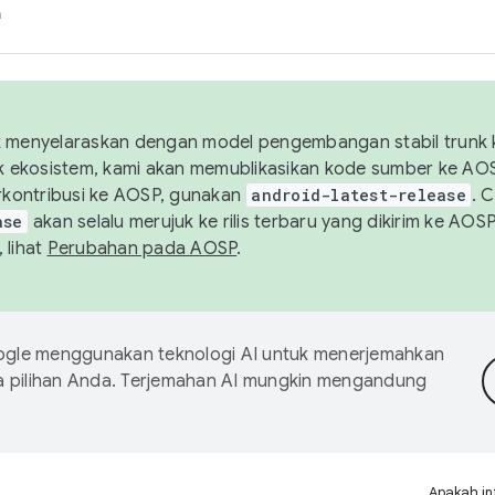
h
uk menyelaraskan dengan model pengembangan stabil trunk
tuk ekosistem, kami akan memublikasikan kode sumber ke A
kontribusi ke AOSP, gunakan
android-latest-release
. 
ase
akan selalu merujuk ke rilis terbaru yang dikirim ke AO
 lihat
Perubahan pada AOSP
.
gle menggunakan teknologi AI untuk menerjemahkan
a pilihan Anda. Terjemahan AI mungkin mengandung
Apakah in