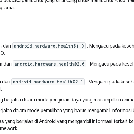
 pustaka pembantu yang dirancang untuk membantu Anda men
ng lama.
n dari
android.hardware.health@1.0
. Mengacu pada keseh
.0.
n dari
android.hardware.health@2.0
. Mengacu pada keseh
.
n dari
android.hardware.health@2.1
. Mengacu pada keseha
1.
ng berjalan dalam mode pengisian daya yang menampilkan animas
erjalan dalam mode pemulihan yang harus mengambil informasi 
s yang berjalan di Android yang mengambil informasi terkait k
amework.