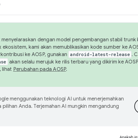
h
uk menyelaraskan dengan model pengembangan stabil trunk
tuk ekosistem, kami akan memublikasikan kode sumber ke A
kontribusi ke AOSP, gunakan
android-latest-release
. 
ase
akan selalu merujuk ke rilis terbaru yang dikirim ke AO
 lihat
Perubahan pada AOSP
.
gle menggunakan teknologi AI untuk menerjemahkan
a pilihan Anda. Terjemahan AI mungkin mengandung
Apakah in