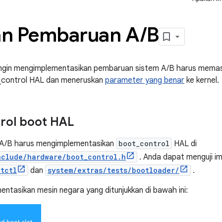
n Pembaruan A
/
B
ngin mengimplementasikan pembaruan sistem A/B harus memas
_control HAL dan meneruskan
parameter yang benar
ke kernel.
rol boot HAL
A/B harus mengimplementasikan
boot_control
HAL di
nclude/hardware/boot_control.h
. Anda dapat menguji 
tctl
dan
system/extras/tests/bootloader/
.
ntasikan mesin negara yang ditunjukkan di bawah ini: