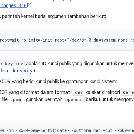
Changes_3.18
.
 perintah kernel berisi argumen tambahan berikut:
rootwait ro init=/init root="/dev/dm-0 dm=system none r
c-key-id>
adalah ID kunci publik yang digunakan untuk memver
 lihat
dm-verity
) .
X509 yang berisi kunci publik ke gantungan kunci sistem:
 .X509 yang diformat dalam format
.der
ke akar direktori
kern
 file
.pem
, gunakan perintah
openssl
berikut untuk mengonv
09 -in <x509-pem-certificate> -outform der -out <x509-de