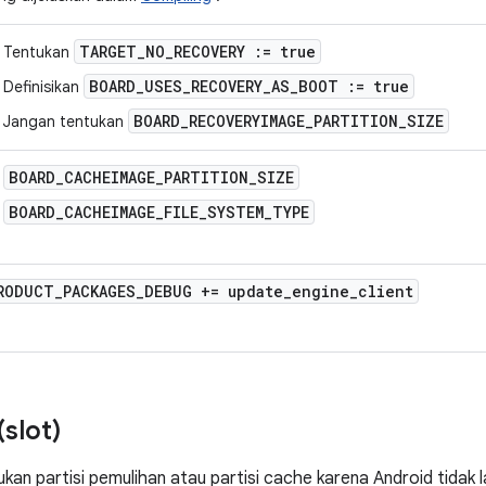
TARGET_NO_RECOVERY := true
Tentukan
BOARD_USES_RECOVERY_AS_BOOT := true
Definisikan
BOARD_RECOVERYIMAGE_PARTITION_SIZE
Jangan tentukan
BOARD_CACHEIMAGE_PARTITION_SIZE
BOARD_CACHEIMAGE_FILE_SYSTEM_TYPE
RODUCT
_
PACKAGES
_
DEBUG += update
_
engine
_
client
slot)
an partisi pemulihan atau partisi cache karena Android tidak la