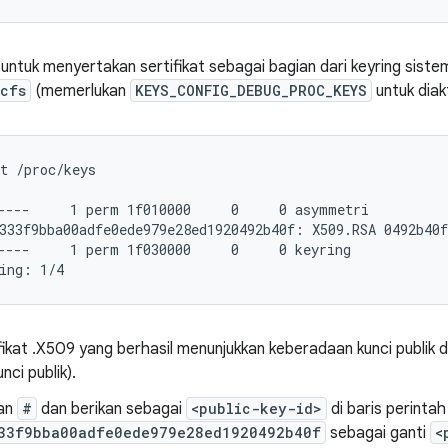
untuk menyertakan sertifikat sebagai bagian dari keyring siste
cfs
(memerlukan
KEYS_CONFIG_DEBUG_PROC_KEYS
untuk diakt
t /proc/keys

----     1 perm 1f010000     0     0 asymmetri

333f9bba00adfe0ede979e28ed1920492b40f: X509.RSA 0492b40f
----     1 perm 1f030000     0     0 keyring

ing: 1/4
ikat .X509 yang berhasil menunjukkan keberadaan kunci publik d
nci publik).
gan
#
dan berikan sebagai
<public-key-id>
di baris perintah
33f9bba00adfe0ede979e28ed1920492b40f
sebagai ganti
<