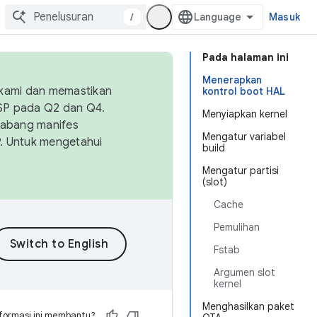
/
Masuk
Pada halaman ini
Menerapkan
 kami dan memastikan
kontrol boot HAL
OSP pada Q2 dan Q4.
Menyiapkan kernel
Cabang manifes
Mengatur variabel
SP. Untuk mengetahui
build
Mengatur partisi
(slot)
Cache
Pemulihan
Fstab
Argumen slot
kernel
Menghasilkan paket
formasi ini membantu?