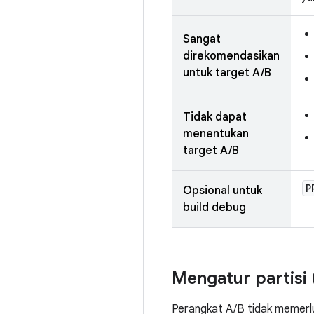
Sangat
direkomendasikan
untuk target A/B
Tidak dapat
menentukan
target A/B
P
Opsional untuk
build debug
Mengatur partisi (
Perangkat A/B tidak memerluk