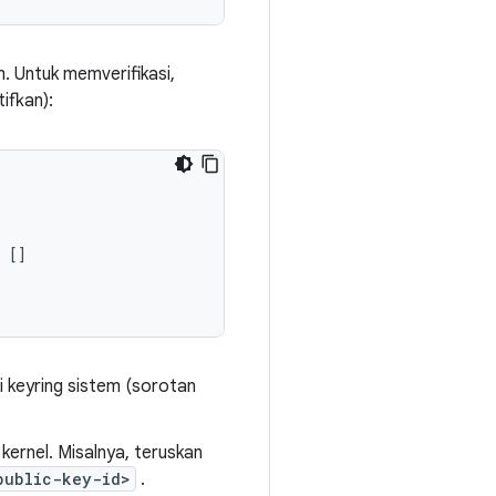
m. Untuk memverifikasi,
ifkan):
 []

i keyring sistem (sorotan
 kernel. Misalnya, teruskan
public-key-id>
.