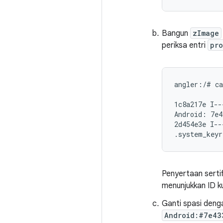
Bangun
zImage
periksa entri
pro
angler:/# ca
1c8a217e I--
Android: 7e4
2d454e3e I--
.system_keyr
Penyertaan sertif
menunjukkan ID ku
Ganti spasi den
Android:#7e43