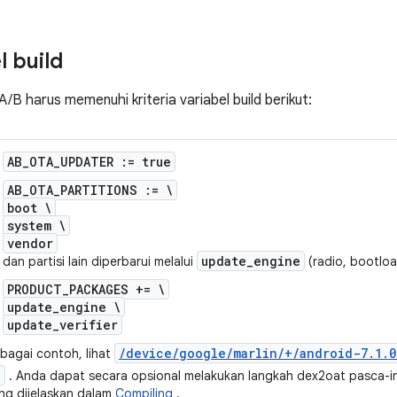
 build
 harus memenuhi kriteria variabel build berikut:
AB_OTA_UPDATER := true
AB_OTA_PARTITIONS := \
boot \
system \
vendor
update_engine
dan partisi lain diperbarui melalui
(radio, bootload
PRODUCT_PACKAGES += \
update_engine \
update_verifier
/
device
/
google
/
marlin
/
+
/
android-7
.
1
.
0
bagai contoh, lihat
. Anda dapat secara opsional melakukan langkah dex2oat pasca-in
ng dijelaskan dalam
Compiling
.