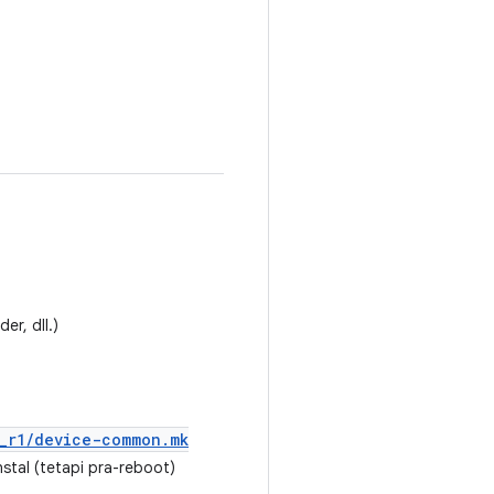
er, dll.)
_
r1
/
device-common
.
mk
stal (tetapi pra-reboot)