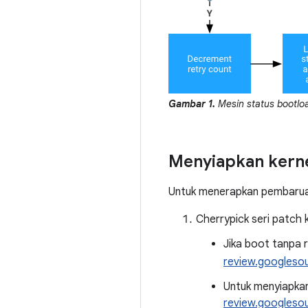
Gambar 1.
Mesin status bootlo
Menyiapkan kern
Untuk menerapkan pembarua
Cherrypick seri patch ke
Jika boot tanpa 
review.googleso
Untuk menyiapkan
review.googleso