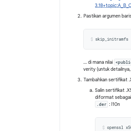
3.18+topic:A_B_
Pastikan argumen baris
skip_initramfs 
... di mana nilai
<publi
verity (untuk detailnya,
Tambahkan sertifikat .
Salin sertifikat
diformat sebagai
.der
: l10n
openssl x5