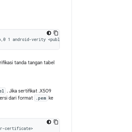
o,0 1 android-verity <public-key-id> <path-to-system-par
ifikasi tanda tangan tabel
el
. Jika sertifikat .X509
ersi dari format
.pem
ke
r-certificate>