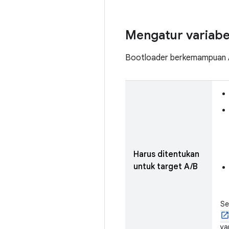
Mengatur variabel
Bootloader berkemampuan A/B
Harus ditentukan
untuk target A/B
Se
ya