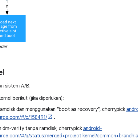
ader
el
n sistem A/B:
rnel berikut (jika diperlukan):
ramdisk dan menggunakan "boot as recovery", cherrypick
andr
urce.com/#/c/158491/
.
 dm-verity tanpa ramdisk, cherrypick
android-
urce.com/#/q/status:merged+project:kernel/common+branch:a