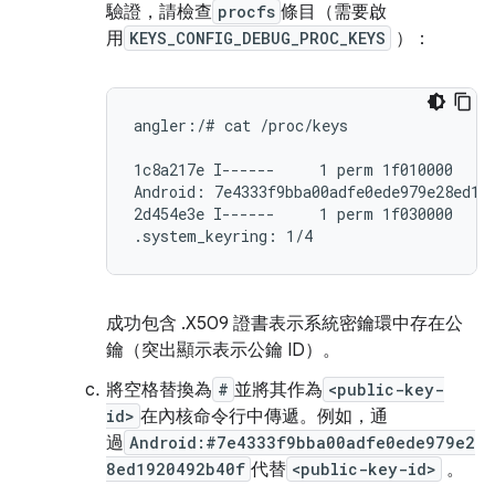
驗證，請檢查
procfs
條目（需要啟
用
KEYS_CONFIG_DEBUG_PROC_KEYS
）：
angler:/# cat /proc/keys

1c8a217e I------     1 perm 1f010000     
Android: 7e4333f9bba00adfe0ede979e28ed192
2d454e3e I------     1 perm 1f030000     
.system_keyring: 1/4
成功包含 .X509 證書表示系統密鑰環中存在公
鑰（突出顯示表示公鑰 ID）。
將空格替換為
#
並將其作為
<public-key-
id>
在內核命令行中傳遞。例如，通
過
Android:#7e4333f9bba00adfe0ede979e2
8ed1920492b40f
代替
<public-key-id>
。