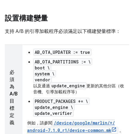
設置構建變量
支持 A/B 的引導加載程序必須滿足以下構建變量標準：
AB_OTA_UPDATER := true
AB_OTA_PARTITIONS := \
boot \
必
system \
須
vendor
update_engine
以及通過
更新的其他分區（收
為
音機、引導加載程序等）
A/B
目
PRODUCT_PACKAGES += \
update_engine \
標
update_verifier
定
義
/
device
/
google
/
marlin
/
+
/
例如，請參閱
android-7
.
1
.
0
_
r1
/
device-common
.
mk
。