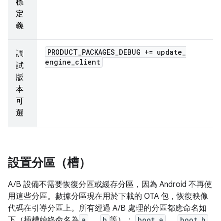
標
定
義
PRODUCT
_
PACKAGES
_
DEBUG += update
_
調
engine
_
client
試
版
本
可
選
設置分區（槽）
A/B 設備不需要恢復分區或緩存分區，因為 Android 不再使
用這些分區。數據分區現在用於下載的 OTA 包，恢復映像
代碼在引導分區上。所有經過 A/B 處理的分區都應命名如
下（插槽始終命名為
a
、
b
等）：
boot_a
、
boot_b