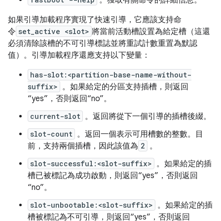
如果引導加載程序實現了快速引導，它應該支持命
令
set_active <slot>
將當前活動槽設置為給定槽（這還
必須清除該槽的不可引導標誌並將重試計數重置為默認
值）。引導加載程序還應支持以下變量：
has-slot:<partition-base-name-without-
suffix>
。如果給定的分區支持插槽，則返回
“yes”，否則返回“no”。
current-slot
。返回將從下一個引導的插槽後綴。
slot-count
。返回一個表示可用槽數的整數。目
前，支持兩個插槽，因此該值為
2
。
slot-successful:<slot-suffix>
。如果給定的插
槽已被標記為成功啟動，則返回“yes”，否則返回
“no”。
slot-unbootable:<slot-suffix>
。如果給定的插
槽被標記為不可引導，則返回“yes”，否則返回