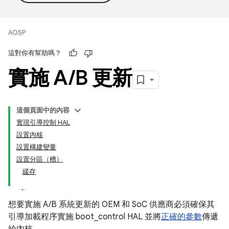
AOSP
這對你有幫助嗎？
實施 A
/
B 更新
這個頁面中的內容
實現引導控制 HAL
設置內核
設置構建變量
設置分區（槽）
緩存
想要實施 A/B 系統更新的 OEM 和 SoC 供應商必須確保其
引導加載程序實施 boot_control HAL 並將
正確的參數
傳遞