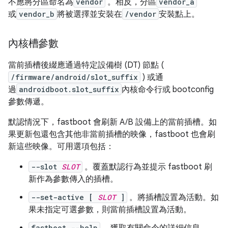
不應將分區命名為
vendor
。相反，分區
vendor_a
或
vendor_b
將被選擇並安裝在
/vendor
安裝點上。
內核槽參數
當前插槽後綴應通過特定設備樹 (DT) 節點 (
/firmware/android/slot_suffix
) 或通
過
androidboot.slot_suffix
內核命令行或 bootconfig
參數傳遞。
默認情況下，fastboot 會刷新 A/B 設備上的當前插槽。如
果更新包還包含其他非當前插槽的映像，fastboot 也會刷
新這些映像。可用選項包括：
--slot
SLOT
。覆蓋默認行為並提​​示 fastboot 刷
新作為參數傳入的插槽。
--set-active [
SLOT
]
。將插槽設置為活動。如
果未指定可選參數，則當前插槽設置為活動。
fastboot --help
。獲取有關命令的詳細信息。