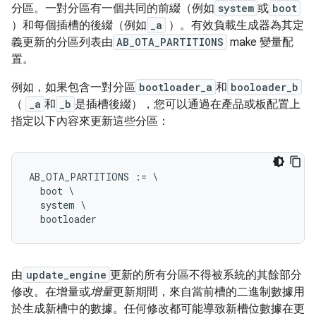
分區。一對分區有一個共同的前綴（例如
system
或
boot
）和每個插槽的後綴（例如
_a
）。有效負載生成器為其定
義更新的分區列表由
AB_OTA_PARTITIONS
make 變量配
置。
例如，如果包含一對分區
bootloader_a
和
booloader_b
（
_a
和
_b
是插槽後綴），您可以通過在產品或板配置上
指定以下內容來更新這些分區：
AB_OTA_PARTITIONS := \

  boot \

  system \

由
update_engine
更新的所有分區不得被系統的其餘部分
修改。在增量或
增量
更新期間，來自當前槽的二進制數據用
於生成新槽中的數據。任何修改都可能導致新槽位數據在更