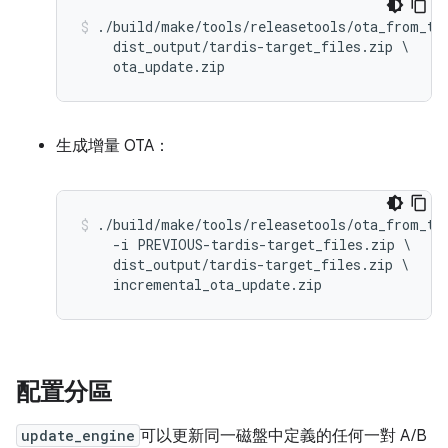
./build/make/tools/releasetools/ota_from_tar
    dist_output/tardis-target_files.zip \

生成增量 OTA：
./build/make/tools/releasetools/ota_from_tar
    -i PREVIOUS-tardis-target_files.zip \

    dist_output/tardis-target_files.zip \

配置分區
update_engine
可以更新同一磁盤中定義的任何一對 A/B