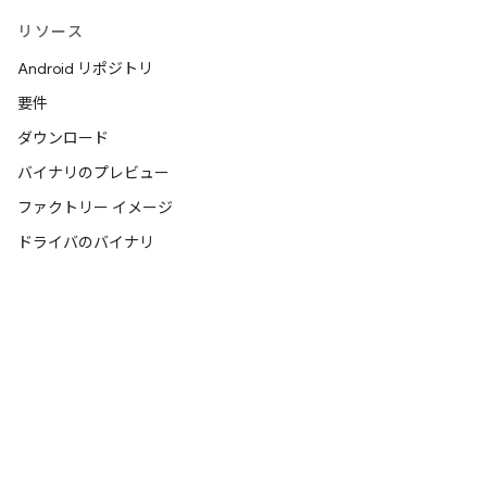
リソース
Android リポジトリ
要件
ダウンロード
バイナリのプレビュー
ファクトリー イメージ
ドライバのバイナリ
つながる
X の @Android
X の @AndroidDev
Android ブログ
Google セキュリティ ブログ
Google グループの「プラットフォーム」トピック