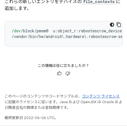
これらの新しいエントリをデバイスの
file_contexts
に
追加します。
/dev/
block
/
pmem0  u
:
object_r
:
rebootescrow_device
:
s
/
vendor
/
bin
/
hw
/
android
\.
hardware
\.
rebootescrow
-
ser
この情報は役に立ちましたか？
このページのコンテンツやコードサンプルは、
コンテンツ ライセンス
に記載のライセンスに従います。Java および OpenJDK は Oracle およ
び関連会社の商標または登録商標です。
最終更新日 2022-06-06 UTC。