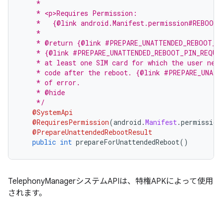
    *
    * <p>Requires Permission:
    *   {@link android.Manifest.permission#REBOOT}
    *
    * @return {@link #PREPARE_UNATTENDED_REBOOT_S
    * {@link #PREPARE_UNATTENDED_REBOOT_PIN_REQUI
    * at least one SIM card for which the user nee
    * code after the reboot. {@link #PREPARE_UNAT
    * of error.
    * @hide
    */
@SystemApi
@RequiresPermission
(
android
.
Manifest
.
permission
@PrepareUnattendedRebootResult
public
int
 prepareForUnattendedReboot
()
TelephonyManagerシステムAPIは、特権APKによって使用
されます。