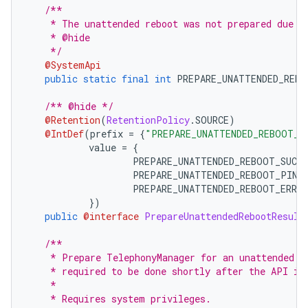
/**
    * The unattended reboot was not prepared due t
    * @hide
    */
@SystemApi
public
static
final
int
 PREPARE_UNATTENDED_REBO
/** @hide */
@Retention
(
RetentionPolicy
.
SOURCE
)
@IntDef
(
prefix 
=
{
"PREPARE_UNATTENDED_REBOOT_"
           value 
=
{
                   PREPARE_UNATTENDED_REBOOT_SUCCE
                   PREPARE_UNATTENDED_REBOOT_PIN_
                   PREPARE_UNATTENDED_REBOOT_ERRO
})
public
@interface
PrepareUnattendedRebootResult
/**
    * Prepare TelephonyManager for an unattended r
    * required to be done shortly after the API is
    *
    * Requires system privileges.