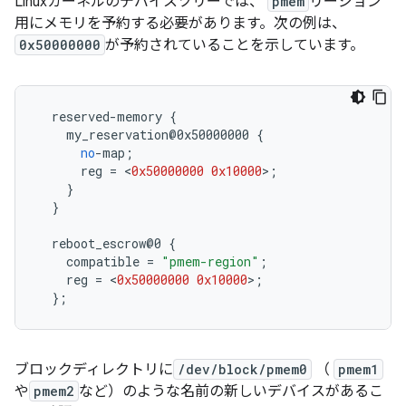
Linuxカーネルのデバイスツリーでは、
pmem
リージョン
用にメモリを予約する必要があります。次の例は、
0x50000000
が予約されていることを示しています。
  reserved
-
memory 
{
    my_reservation@0x50000000 
{
no
-
map
;
      reg 
=
<
0x50000000
0x10000
>;
}
}
  reboot_escrow@0 
{
    compatible 
=
"pmem-region"
;
    reg 
=
<
0x50000000
0x10000
>;
};
ブロックディレクトリに
/dev/block/pmem0
（
pmem1
や
pmem2
など）のような名前の新しいデバイスがあるこ