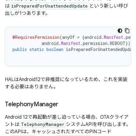
は
isPreparedForUnattendedUpdate
という新しい呼び
出しが1つあります。
@RequiresPermission
(
anyOf 
=
{
android
.
Manifest
.
perm
            android
.
Manifest
.
permission
.
REBOOT
})
public
static
boolean
 isPreparedForUnattendedUpdat
HALはAndroid12で非推奨になっているため、これを実装
する必要はありません。
Telephony
Manager
Android 12で再起動が差し迫っている場合、OTAクライア
ントは
TelephonyManager
システムAPIを呼び出します。
このAPIは、キャッシュされたすべてのPINコード