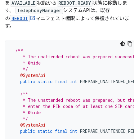
を
AVAILABLE
状態から
REBOOT_READY
状態に移動しま
す。
TelephonyManager
システムAPIは、既存
の
REBOOT
マニフェスト権限によって保護されていま
す。
/**
    * The unattended reboot was prepared successfu
    * @hide
    */
@SystemApi
public
static
final
int
 PREPARE_UNATTENDED_REBO
/**
    * The unattended reboot was prepared, but the 
    * enter the PIN code of at least one SIM card 
    * @hide
    */
@SystemApi
public
static
final
int
 PREPARE_UNATTENDED_REBO