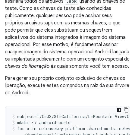
assinará todos os arquivos
.apk
usando as chaves de
teste. Como as chaves de teste são conhecidas
publicamente, qualquer pessoa pode assinar seus
próprios arquivos .apk com as mesmas chaves, o que
pode permitir que eles substituam ou sequestrem
aplicativos do sistema integrados à imagem do sistema
operacional. Por esse motivo, é fundamental assinar
qualquer imagem do sistema operacional Android lançada
ou implantada publicamente com um conjunto especial de
chaves de liberação às
quais somente você tem acesso.
Para gerar seu próprio conjunto exclusivo de chaves de
liberação, execute estes comandos na raiz da sua árvore
do Android:
subject='/C=US/ST=California/L=Mountain View/O=A
mkdir ~/.android-certs
for x in releasekey platform shared media network
    ./development/tools/make_key ~/.android-certs/$