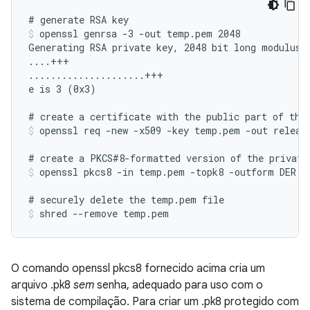
openssl genrsa -3 -out temp.pem 2048
Generating RSA private key, 2048 bit long modulus

....+++

.....................+++

e is 3 (0x3)

openssl req -new -x509 -key temp.pem -out releas
openssl pkcs8 -in temp.pem -topk8 -outform DER -
shred --remove temp.pem
O comando openssl pkcs8 fornecido acima cria um
arquivo .pk8
sem
senha, adequado para uso com o
sistema de compilação. Para criar um .pk8 protegido com