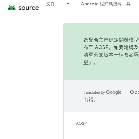
文件
Android 程式碼搜尋工具
為配合主幹穩定開發模型，
布至 AOSP。如要建構及
清單分支版本一律會參照推
更
」。
Go
出錯。
AOSP