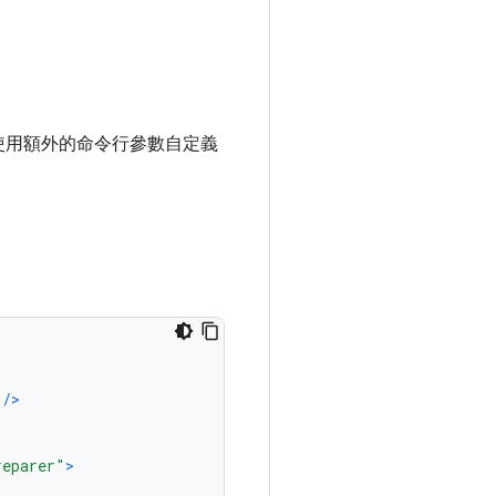
並使用額外的命令行參數自定義
/>
reparer"
>