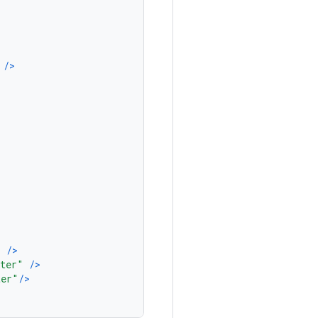
/>
"
/>
rter"
/>
ter"
/>