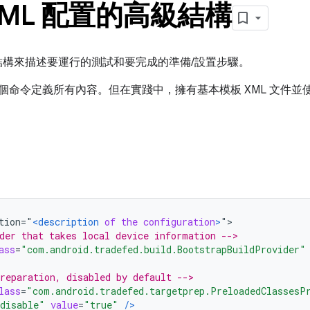
d XML 配置的高級結構
XML 結構來描述要運行的測試和要完成的準備/設置步驟。
為單個命令定義所有內容。但在實踐中，擁有基本模板 XML 文件
tion="
<description
of
the
configuration
>
">
der that takes local device information -->
ass
=
"com.android.tradefed.build.BootstrapBuildProvider"
reparation, disabled by default -->
lass
=
"com.android.tradefed.targetprep.PreloadedClassesP
disable"
value
=
"true"
/>