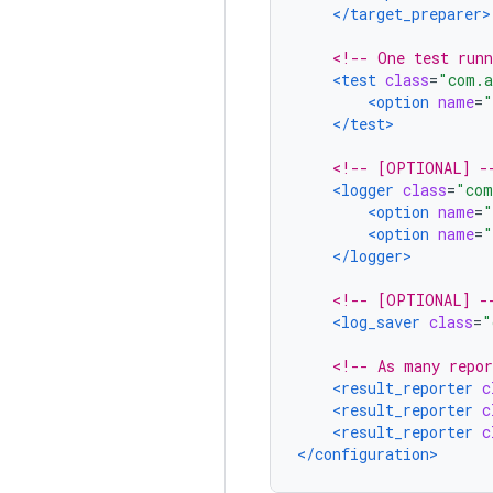
</target_preparer>
<!-- One test runn
<test
class
=
"com.a
<option
name
=
"
</test>
<!-- [OPTIONAL] -
<logger
class
=
"com
<option
name
=
"
<option
name
=
"
</logger>
<!-- [OPTIONAL] -
<log_saver
class
=
"
<!-- As many repor
<result_reporter
c
<result_reporter
c
<result_reporter
c
</configuration>