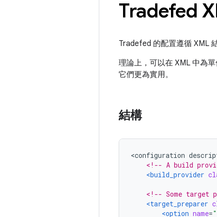
Tradefe
Tradefed 的配置遵循 
理論上，可以在 XML 中
它們更為實用。
結構
<configuration descrip
<!-- A build provi
<build_provider
cl
<!-- Some target p
<target_preparer
c
<option
name
=
"