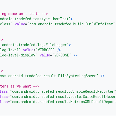
ing some unit tests -->
ndroid.tradefed.testtype.HostTest"
>
class"
value
=
"com.android.tradefed.build.BuildInfoTest"
->
.android.tradefed.log.FileLogger"
>
log-level"
value
=
"VERBOSE"
/>
log-level-display"
value
=
"VERBOSE"
/>
->
com.android.tradefed.result.FileSystemLogSaver"
/>
ters as we want -->
lass
=
"com.android.tradefed.result.ConsoleResultReporter
lass
=
"com.android.tradefed.result.suite.SuiteResultRepo
lass
=
"com.android.tradefed.result.MetricsXMLResultRepor