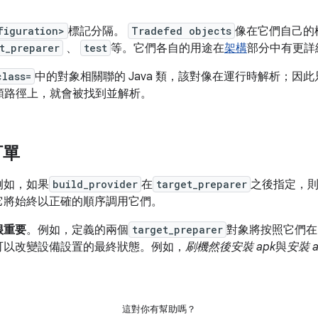
figuration>
標記分隔。
Tradefed objects
像在它們自己的
t_preparer
、
test
等。它們各自的用途在
架構
部分中有更詳
class=
中的對象相關聯的 Java 類，該對像在運行時解析；因此只
ava 類路徑上，就會被找到並解析。
訂單
例如，如果
build_provider
在
target_preparer
之後指定，
它將始終以正確的順序調用它們。
很重要
。例如，定義的兩個
target_preparer
對象將按照它們在 
可以改變設備設置的最終狀態。例如，
刷機然後安裝 apk
與
安裝 a
這對你有幫助嗎？