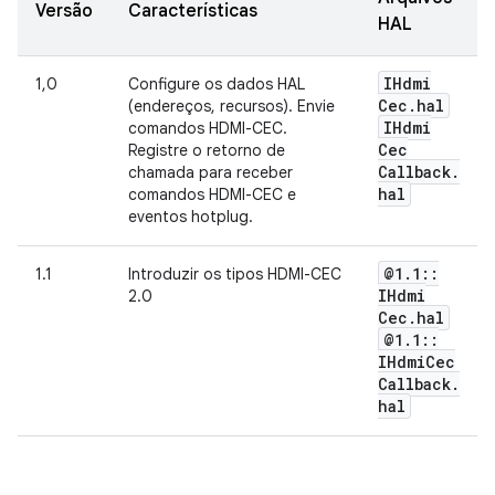
Versão
Características
HAL
IHdmi
1,0
Configure os dados HAL
Cec
.
hal
(endereços, recursos). Envie
IHdmi
comandos HDMI-CEC.
Cec
Registre o retorno de
Callback
.
chamada para receber
hal
comandos HDMI-CEC e
eventos hotplug.
@1
.
1
::
1.1
Introduzir os tipos HDMI-CEC
IHdmi
2.0
Cec
.
hal
@1
.
1
::
IHdmi
Cec
Callback
.
hal