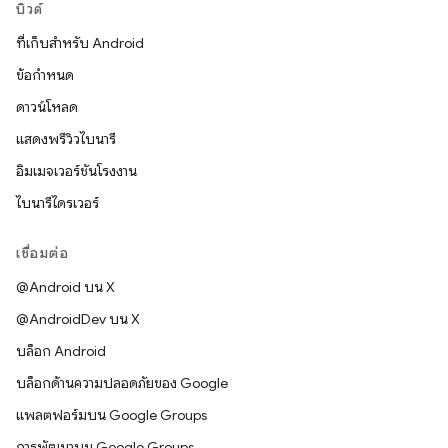
บิวด์
ที่เก็บสำหรับ Android
ข้อกำหนด
ดาวน์โหลด
แสดงพรีวิวไบนารี
อิมเมจเวอร์ชันโรงงาน
ไบนารีไดรเวอร์
เชื่อมต่อ
@Android บน X
@AndroidDev บน X
บล็อก Android
บล็อกด้านความปลอดภัยของ Google
แพลตฟอร์มบน Google Groups
การพัฒนาบน Google Groups