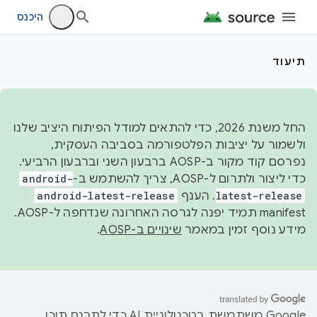
היכנס
תיעוד
החל משנת 2026, כדי להתאים למודל הפיתוח היציב שלנו
ולשמור על יציבות הפלטפורמה בסביבה העסקית,
נפרסם קוד מקור ב-AOSP ברבעון השני וברבעון הרביעי.
כדי ליצור ולתרום ל-AOSP, צריך להשתמש ב-
android-
latest-release
. הענף
android-latest-release
manifest תמיד יפנה לגרסה האחרונה שנדחפה ל-AOSP.
מידע נוסף זמין במאמר
שינויים ב-AOSP
.
‫Google משתמשת בטכנולוגיית AI כדי לתרגם תוכן