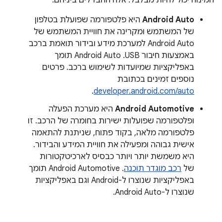
המינוח יכול להיות מבלבל. אלה ההבדלים ביניהם:
Android Auto
היא פלטפורמה שפועלת בטלפון
של המשתמש ומקרינה את חוויית המשתמש של
Android Auto למערכת מידע ובידור תואמת ברכב
באמצעות חיבור USB. ‫Android Auto תומך
באפליקציות שמיועדות לשימוש ברכב. פרטים
נוספים זמינים בכתובת
.
developer.android.com/auto
Android Automotive
היא מערכת הפעלה
ופלטפורמה שפועלות ישירות בחומרה של הרכב. זו
פלטפורמה מלאה, בקוד פתוח, שניתנת להתאמה
אישית גבוהה ומפעילה את חוויית המידע והבידור.
היא משמשת יותר ויותר כבסיס לארכיטקטורות
של
רכב מוגדר תוכנה
. ‫Android Automotive תומך
באפליקציות שנוצרו ל-Android וגם באפליקציות
שנוצרו ל-Android Auto.