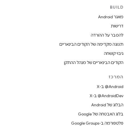
BUILD
מאגר Android
דרישות
להסבר על ההורדה
תצוגה מקדימה של הקודים הבינאריים
גיבוי קושחה
הקודים הבינאריים של מנהל ההתקן
המרכז
‫‎@Android ב-X
‫‎@AndroidDev ב-X
הבלוג של Android
בלוג האבטחה של Google
פלטפורמה ב-Google Groups