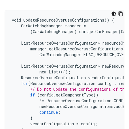
void
updateResourceOveruseConfigurations
()
{
CarWatchdogManager
manager
=
(
CarWatchdogManager
)
car
.
getCarManager
(
Car
List<ResourceOveruseConfiguration>
resourceOve
manager
.
getResourceOveruseConfigurations
(
CarWatchdogManager
.
FLAG_RESOURCE_OVERU
List<ResourceOveruseConfiguration>
newResource
new
List
<>
();
ResourceOveruseConfiguration
vendorConfigurati
for
(
ResourceOveruseConfiguration
config
:
reso
// Do not update the configurations of the
if
(
config
.
getComponentType
()
!=
ResourceOveruseConfiguration
.
COMPON
newResourceOveruseConfigurations
.
add
(
c
continue
;
}
vendorConfiguration
=
config
;