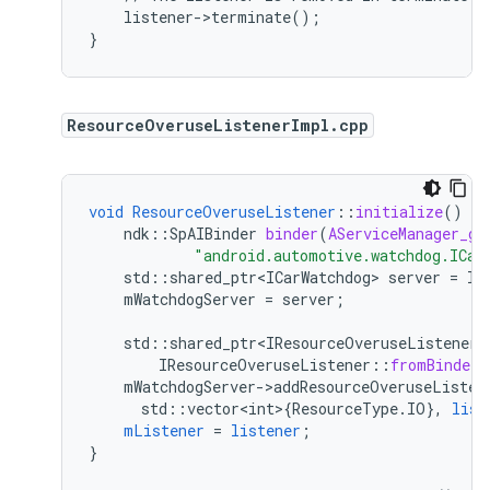
listener->terminate()
;
}
ResourceOveruseListenerImpl.cpp
void
ResourceOveruseListener
::
initialize
()
{
ndk
:
:
SpAIBinder
binder
(
AServiceManager_ge
"android.automotive.watchdog.ICar
std
:
:
shared_ptr<ICarWatchdog>
server
=
IC
mWatchdogServer
=
server
;
std
:
:
shared_ptr<IResourceOveruseListener>
IResourceOveruseListener
::
fromBinder
(
mWatchdogServer->addResourceOveruseListen
std
:
:
vector<int>
{
ResourceType
.
IO
}
,
list
mListener
=
listener
;
}