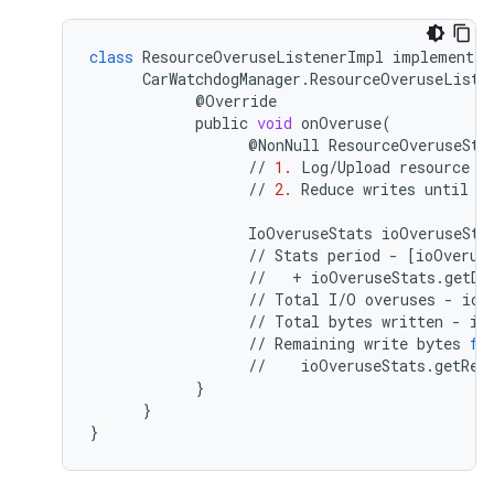
class
ResourceOveruseListenerImpl
implements
CarWatchdogManager
.
ResourceOveruseListe
@
Override
public
void
onOveruse
(
@
NonNull
ResourceOveruseSta
//
1.
Log
/
Upload
resource
o
//
2.
Reduce
writes
until
t
IoOveruseStats
ioOveruseSta
//
Stats
period
-
[
ioOverus
//
+
ioOveruseStats
.
getDu
//
Total
I
/
O
overuses
-
ioO
//
Total
bytes
written
-
io
//
Remaining
write
bytes
fo
//
ioOveruseStats
.
getRem
}
}
}