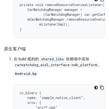
private void removeResourceOveruseListener() {
    CarWatchdogManager manager =

            (CarWatchdogManager) car.getCarMa
    mCarWatchdogManager.removeResourceOveruseL
          mListenerImpl);

}
原生客户端
在 build 规则的
shared_libs
依赖项中添加
carwatchdog_aidl_interface-ndk_platform
。
Android.bp
cc_binary {

    name: "sample_native_client",

    srcs: [

        "src/*.cpp"
