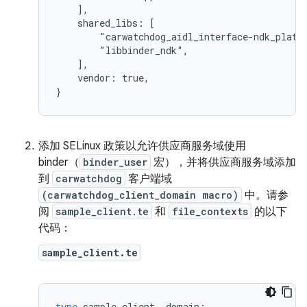
    ],

    shared_libs: [

        "carwatchdog_aidl_interface-ndk_platfo
        "libbinder_ndk",

    ],

    vendor: true,

}
添加 SELinux 政策以允许供应商服务域使用
binder（
binder_user
宏），并将供应商服务域添加
到
carwatchdog
客户端域
(carwatchdog_client_domain macro)
中。请参
阅
sample_client.te
和
file_contexts
的以下
代码：
sample_client.te
type
sample_client
,
domain
;