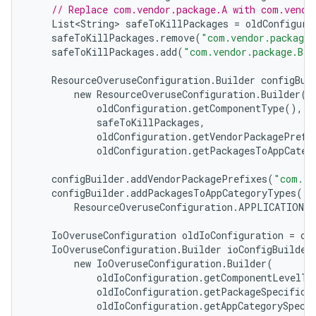
// Replace com.vendor.package.A with com.vendo
List<String>
safeToKillPackages
=
oldConfigura
safeToKillPackages
.
remove
(
"com.vendor.package.
safeToKillPackages
.
add
(
"com.vendor.package.B"
)
ResourceOveruseConfiguration
.
Builder
configBui
new
ResourceOveruseConfiguration
.
Builder
(
oldConfiguration
.
getComponentType
(),
safeToKillPackages
,
oldConfiguration
.
getVendorPackagePrefi
oldConfiguration
.
getPackagesToAppCateg
configBuilder
.
addVendorPackagePrefixes
(
"com.ve
configBuilder
.
addPackagesToAppCategoryTypes
(
"c
ResourceOveruseConfiguration
.
APPLICATION_C
IoOveruseConfiguration
oldIoConfiguration
=
ol
IoOveruseConfiguration
.
Builder
ioConfigBuilder
new
IoOveruseConfiguration
.
Builder
(
oldIoConfiguration
.
getComponentLevelTh
oldIoConfiguration
.
getPackageSpecificT
oldIoConfiguration
.
getAppCategorySpeci