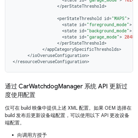
<
/
perStateThreshold
>

<
perStateThreshold
id
=
"MAPS"
<
state
id
=
"foreground_mode"
>
8
<
state
id
=
"background_mode"
>
9
<
state
id
=
"garage_mode"
>
2048
<
/
perStateThreshold
<
/
appCategorySpecificThresholds
<
/
ioOveruseConfiguration
>

<
/
resourceOveruseConfiguration
>
通过 Car
Watchdog
Manager 系统 API 更新过
度使用配置
仅可在 build 映像中提供上述 XML 配置。如果 OEM 选择在
build 发布后更新设备端配置，可以使用以下 API 更改设备
端配置。
向调用方授予