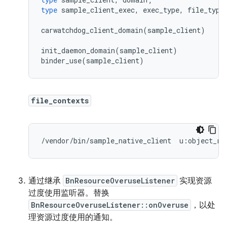
type
sample_client_exec
,
exec_type
,
file_type
carwatchdog_client_domain
(
sample_client
)
init_daemon_domain
(
sample_client
)
binder_use
(
sample_client
)
file_contexts
/vendor/bin/sample_native_client  u:object_r:
通过继承
BnResourceOveruseListener
实现资源
过度使用监听器。替换
BnResourceOveruseListener::onOveruse
，以处
理资源过度使用的通知。