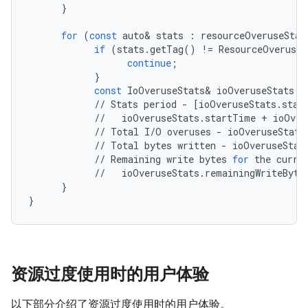
}
for
(
const
auto
&
stats
:
resourceOveruseStat
if
(
stats
.
getTag
()
!=
ResourceOveruseS
continue
;
}
const
IoOveruseStats
&
ioOveruseStats
=
//
Stats
period
-
[
ioOveruseStats
.
star
//
ioOveruseStats
.
startTime
+
ioOver
//
Total
I
/
O
overuses
-
ioOveruseStats
//
Total
bytes
written
-
ioOveruseStat
//
Remaining
write
bytes
for
the
curre
//
ioOveruseStats
.
remainingWriteByte
}
}
资源过度使用时的用户体验
以下部分介绍了资源过度使用时的用户体验。