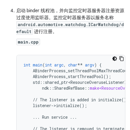
启动 binder 线程池，并向监控定时器服务器注册资源
过度使用监听器。监控定时器服务器以服务名称
android.automotive.watchdog.ICarWatchdog/d
efault
进行注册。
main.cpp
int
main
(
int
argc
,
char
**
argv
)
{
ABinderProcess_setThreadPoolMaxThreadCoun
ABinderProcess_startThreadPool()
;
std
:
:
shared_ptr<ResourceOveruseListenerIm
ndk
::
SharedRefBase
::
make<ResourceOver
//
The
listener
is
added
in
initialize().
listener->initialize()
;
...
Run
service
...
//
The
listener
is
removed
in
terminate()