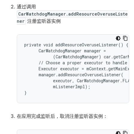
通过调用
CarWatchdogManager.addResourceOveruseListe
ner
注册监听器实例
private void addResourceOveruseListener() {

      CarWatchdogManager manager =

            (CarWatchdogManager) car.getCarMa
      // Choose a proper executor to handle re
      Executor executor = mContext.getMainExec
      manager.addResourceOveruseListener(

            executor, CarWatchdogManager.FLAG_
            mListenerImpl);

}
在应用完成监听后，取消注册监听器实例：