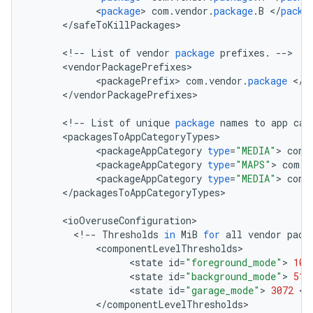
<
package
>
com
.
vendor
.
package
.
B
<
/
packa
<
/
safeToKillPackages
>

<
!
--
List
of
vendor
package
prefixes
.
--
<
vendorPackagePrefixes
<
packagePrefix
>
com
.
vendor
.
package
<
/
p
<
/
vendorPackagePrefixes
>

<
!
--
List
of
unique
package
names
to
app
cat
<
packagesToAppCategoryTypes
<
packageAppCategory
type
=
"MEDIA"
>
com
.
<
packageAppCategory
type
=
"MAPS"
>
com
.
g
<
packageAppCategory
type
=
"MEDIA"
>
com
.
<
/
packagesToAppCategoryTypes
>

<
ioOveruseConfiguration
<
!
--
Thresholds
in
MiB
for
all
vendor
pack
<
componentLevelThresholds
<
state
id
=
"foreground_mode"
>
102
<
state
id
=
"background_mode"
>
512
<
state
id
=
"garage_mode"
>
3072
<
/
<
/
componentLevelThresholds
>
