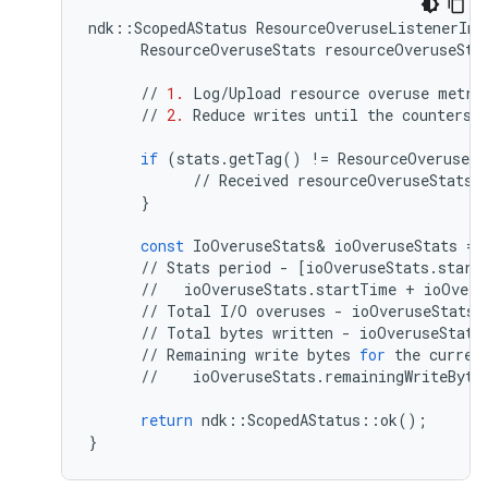
ndk
::
ScopedAStatus
ResourceOveruseListenerImp
ResourceOveruseStats
resourceOveruseSta
//
1.
Log
/
Upload
resource
overuse
metri
//
2.
Reduce
writes
until
the
counters
if
(
stats
.
getTag
()
!=
ResourceOveruseSt
//
Received
resourceOveruseStats
}
const
IoOveruseStats
&
ioOveruseStats
=
//
Stats
period
-
[
ioOveruseStats
.
start
//
ioOveruseStats
.
startTime
+
ioOveru
//
Total
I
/
O
overuses
-
ioOveruseStats
.
//
Total
bytes
written
-
ioOveruseStats
//
Remaining
write
bytes
for
the
curren
//
ioOveruseStats
.
remainingWriteByte
return
ndk
::
ScopedAStatus
::
ok
();
}