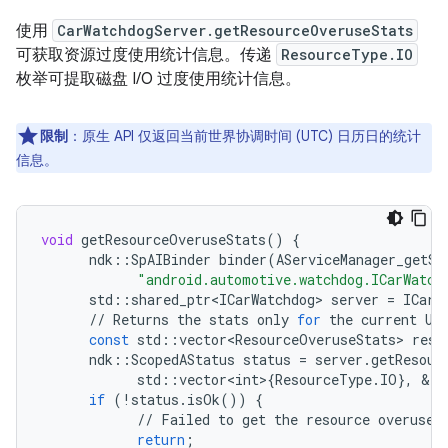
使用
CarWatchdogServer.getResourceOveruseStats
可获取资源过度使用统计信息。传递
ResourceType.IO
枚举可提取磁盘 I/O 过度使用统计信息。
限制
：原生 API 仅返回当前世界协调时间 (UTC) 日历日的统计
信息。
void
getResourceOveruseStats
()
{
ndk
::
SpAIBinder
binder
(
AServiceManager_getSe
"android.automotive.watchdog.ICarWatch
std
::
shared_ptr<ICarWatchdog>
server
=
ICarW
//
Returns
the
stats
only
for
the
current
UT
const
std
::
vector<ResourceOveruseStats>
reso
ndk
::
ScopedAStatus
status
=
server
.
getResour
std
::
vector<int>
{
ResourceType
.
IO
},
&
re
if
(
!
status
.
isOk
())
{
//
Failed
to
get
the
resource
overuse
return
;