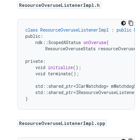
ResourceOveruseListenerImpl.h
class
ResourceOveruseListenerImpl
:
public
Bn
public
:
ndk
::
ScopedAStatus
onOveruse
(
ResourceOveruseStats
resourceOveruseS
private
:
void
initialize
();
void
terminate()
;
std
:
:
shared_ptr<ICarWatchdog>
mWatchdogSe
std
:
:
shared_ptr<IResourceOveruseListener>
}
ResourceOveruseListenerImpl.cpp