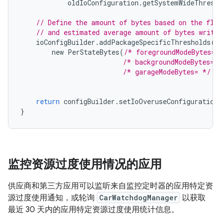
oldIoConfiguration
.
getSystemWideThresh
// Define the amount of bytes based on the fla
// and estimated average amount of bytes writt
ioConfigBuilder
.
addPackageSpecificThresholds
(
"
new
PerStateBytes
(
/* foregroundModeBytes= 
/* backgroundModeBytes= 
/* garageModeBytes= */
3
return
configBuilder
.
setIoOveruseConfiguration
}
监控资源过度使用情况的应用
供应商和第三方应用可以监听来自监控定时器的应用特定资
源过度使用通知，或轮询
CarWatchdogManager
以获取
最近 30 天内的应用特定资源过度使用统计信息。