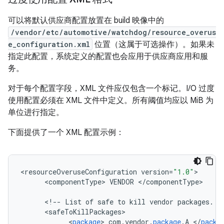
可以将默认供应商配置放置在 build 映像中的
/vendor/etc/automotive/watchdog/resource_overus
e_configuration.xml
位置（这属于可选操作）。
如果未
指定此配置，系统定义的配置也会应用于供应商应用和服
务。
对于每个配置字段，XML 文件应仅包含一个标记。I/O 过度
使用配置必须在 XML 文件中定义。所有阈值均应以 MiB 为
单位进行指定。
下面提供了一个 XML 配置示例：
<
resourceOveruseConfiguration
version
=
"1.0"
<
componentType
>
VENDOR
<
/
componentType
>

<
!
--
List
of
safe
to
kill
vendor
packages
.
-
<
safeToKillPackages
<
package
>
com
.
vendor
.
package
.
A
<
/
packa