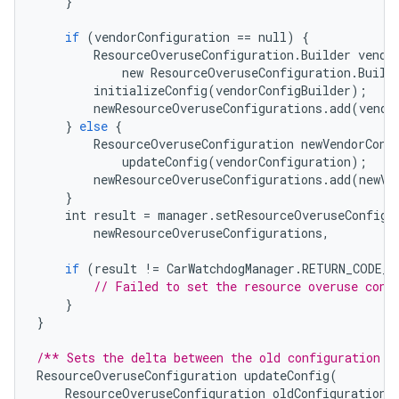
}
if
(
vendorConfiguration
==
null
)
{
ResourceOveruseConfiguration
.
Builder
vendo
new
ResourceOveruseConfiguration
.
Build
initializeConfig
(
vendorConfigBuilder
);
newResourceOveruseConfigurations
.
add
(
vendo
}
else
{
ResourceOveruseConfiguration
newVendorConf
updateConfig
(
vendorConfiguration
);
newResourceOveruseConfigurations
.
add
(
newVe
}
int
result
=
manager
.
setResourceOveruseConfigu
newResourceOveruseConfigurations
,
if
(
result
!=
CarWatchdogManager
.
RETURN_CODE_S
// Failed to set the resource overuse conf
}
}
/** Sets the delta between the old configuration a
ResourceOveruseConfiguration
updateConfig
(
ResourceOveruseConfiguration
oldConfiguration
)