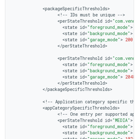
<
packageSpecificThresholds
<
!
--
IDs
must
be
unique
--
<
perStateThreshold
id
=
"com.vendo
<
state
id
=
"foreground_mode"
>
4
<
state
id
=
"background_mode"
>
1
<
state
id
=
"garage_mode"
>
200
<
<
/
perStateThreshold
>

<
perStateThreshold
id
=
"com.vendo
<
state
id
=
"foreground_mode"
>
1
<
state
id
=
"background_mode"
>
5
<
state
id
=
"garage_mode"
>
2048
<
/
perStateThreshold
<
/
packageSpecificThresholds
>

<
!
--
Application
category
specific
thr
<
appCategorySpecificThresholds
<
!
--
One
entry
per
supported
app
<
perStateThreshold
id
=
"MEDIA"
<
state
id
=
"foreground_mode"
>
6
<
state
id
=
"background_mode"
>
7
<
state
id
=
"garage_mode"
>
1024