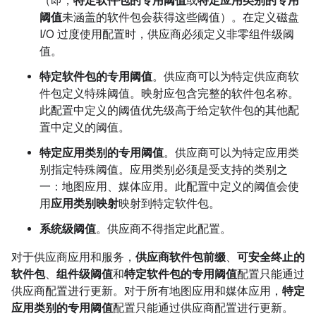
（即，
特定软件包的专用阈值
或
特定应用类别的专用
阈值
未涵盖的软件包会获得这些阈值）。在定义磁盘
I/O 过度使用配置时，供应商必须定义非零组件级阈
值。
特定软件包的专用阈值
。供应商可以为特定供应商软
件包定义特殊阈值。映射应包含完整的软件包名称。
此配置中定义的阈值优先级高于给定软件包的其他配
置中定义的阈值。
特定应用类别的专用阈值
。供应商可以为特定应用类
别指定特殊阈值。应用类别必须是受支持的类别之
一：地图应用、媒体应用。此配置中定义的阈值会使
用
应用类别映射
映射到特定软件包。
系统级阈值
。供应商不得指定此配置。
对于供应商应用和服务，
供应商软件包前缀
、
可安全终止的
软件包
、
组件级阈值
和
特定软件包的专用阈值
配置只能通过
供应商配置进行更新。对于所有地图应用和媒体应用，
特定
应用类别的专用阈值
配置只能通过供应商配置进行更新。