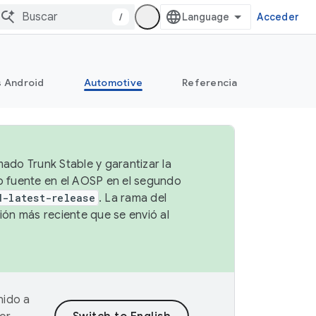
/
Acceder
s Android
Automotive
Referencia
mado Trunk Stable y garantizar la
go fuente en el AOSP en el segundo
d-latest-release
. La rama del
ión más reciente que se envió al
nido a