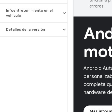
tu idioma p
errores.
Infoentretenimiento en el
vehículo
And
Detalles de la versión
mot
Android Aut
personalizab
completa qu
hardware del
Más inform