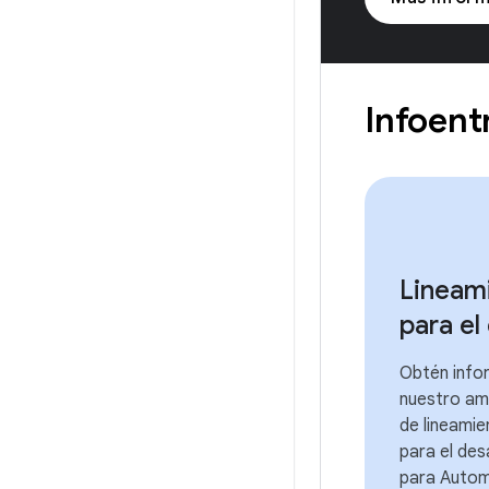
Infoent
Lineam
para el
Obtén info
nuestro am
de lineamie
para el des
para Autom