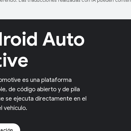
referido. Las traducciones realizadas con IA pueden conten
roid Auto
ive
omotive es una plataforma
le, de código abierto y de pila
e se ejecuta directamente en el
 vehículo.
ación