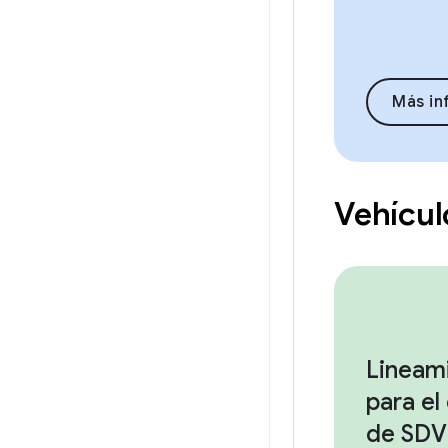
Más in
Vehícul
Lineam
para el
de SDV