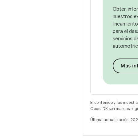
Obtén info
nuestros e
lineamiento
para el des
servicios 
automotric
Más in
El contenido y las muestr
OpenJDK son marcas regis
Última actualización: 2