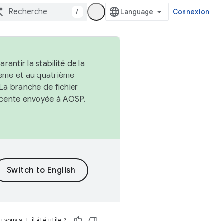
/
Connexion
antir la stabilité de la
ème et au quatrième
 La branche de fichier
récente envoyée à AOSP.
 vous a-t-il été utile ?