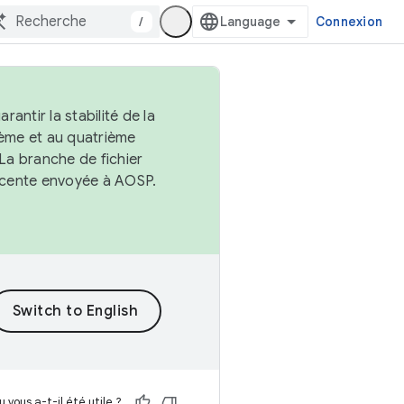
/
Connexion
antir la stabilité de la
ème et au quatrième
 La branche de fichier
récente envoyée à AOSP.
 vous a-t-il été utile ?