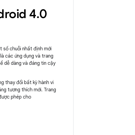
droid 4
.
0
ột số chuỗi nhất định mới
 là các ứng dụng và trang
hể dễ dàng và đáng tin cậy
g thay đổi bất kỳ hành vi
ăng tương thích mới. Trang
t được phép cho