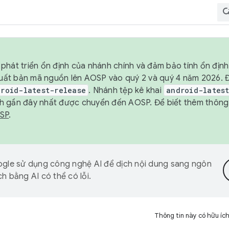
phát triển ổn định của nhánh chính và đảm bảo tính ổn địn
ẽ xuất bản mã nguồn lên AOSP vào quý 2 và quý 4 năm 2026.
droid-latest-release
. Nhánh tệp kê khai
android-lates
h gần đây nhất được chuyển đến AOSP. Để biết thêm thông t
OSP
.
gle sử dụng công nghệ AI để dịch nội dung sang ngôn
h bằng AI có thể có lỗi.
Thông tin này có hữu íc