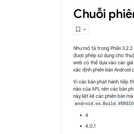
Chuỗi phiê
Như mô tả trong Phần 3.2.2
được phép sử dụng cho thuộ
web có thể dựa vào các giá 
xác định phiên bản Android đ
Vì các bản phát hành tiếp t
nào của API, nên các bản phá
này liệt kê các phiên bản m
android.os.Build.VERSIO
4
4.0.1