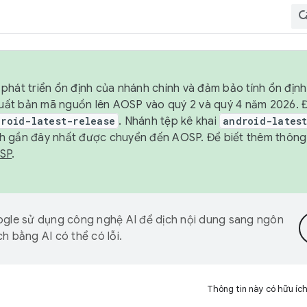
phát triển ổn định của nhánh chính và đảm bảo tính ổn địn
ẽ xuất bản mã nguồn lên AOSP vào quý 2 và quý 4 năm 2026.
droid-latest-release
. Nhánh tệp kê khai
android-lates
h gần đây nhất được chuyển đến AOSP. Để biết thêm thông t
OSP
.
gle sử dụng công nghệ AI để dịch nội dung sang ngôn
h bằng AI có thể có lỗi.
Thông tin này có hữu íc