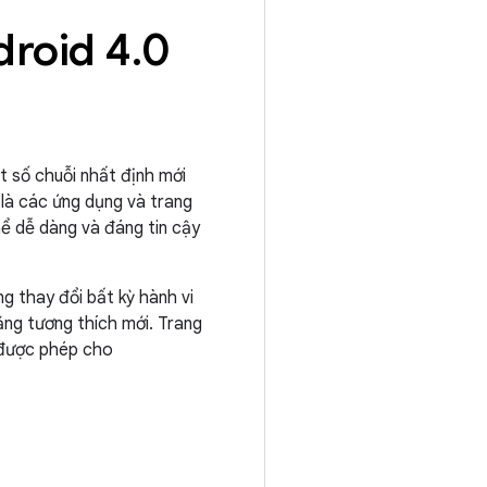
droid 4
.
0
ột số chuỗi nhất định mới
 là các ứng dụng và trang
hể dễ dàng và đáng tin cậy
g thay đổi bất kỳ hành vi
ăng tương thích mới. Trang
t được phép cho