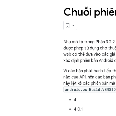
Chuỗi phiê
Như mô tả trong Phần 3.2.2
được phép sử dụng cho thuộ
web có thể dựa vào các giá 
xác định phiên bản Android đ
Vì các bản phát hành tiếp t
nào của API, nên các bản phá
này liệt kê các phiên bản m
android.os.Build.VERSIO
4
4.0.1