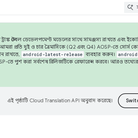
াঙ্ক স্টেবল ডেভেলপমেন্ট মডেলের সাথে সামঞ্জস্য রাখতে এবং ইকোসিস্ট
ে, আমরা প্রতি দুই ও চার ত্রৈমাসিকে (Q2 এবং Q4) AOSP-তে সোর্স
ান রাখতে,
android-latest-release
ব্যবহার করুন।
android
বদা AOSP-তে পুশ করা সর্বশেষ রিলিজটিকে রেফারেন্স করবে। আরও তথ্যের
এই পৃষ্ঠাটি
Cloud Translation API
অনুবাদ করেছে।