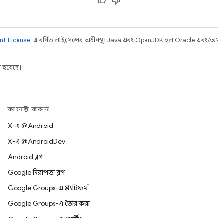
nt License
-এ বর্ণিত লাইসেন্সের অধীনস্থ। Java এবং OpenJDK হল Oracle এবং/অথবা 
 হয়েছে।
কানেক্ট করুন
X-এ @Android
X-এ @AndroidDev
Android ব্লগ
Google নিরাপত্তা ব্লগ
Google Groups-এ প্ল্যাটফর্ম
Google Groups-এ তৈরি করা