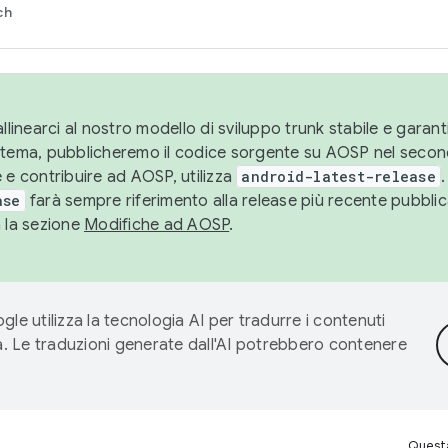
ch
llinearci al nostro modello di sviluppo trunk stabile e garantir
istema, pubblicheremo il codice sorgente su AOSP nel secon
 e contribuire ad AOSP, utilizza
android-latest-release
.
ase
farà sempre riferimento alla release più recente pubbli
a la sezione
Modifiche ad AOSP
.
gle utilizza la tecnologia AI per tradurre i contenuti
ta. Le traduzioni generate dall'AI potrebbero contenere
Questa