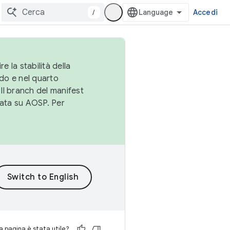
/
Accedi
e la stabilità della
do e nel quarto
 Il branch del manifest
cata su AOSP. Per
 pagina è stata utile?