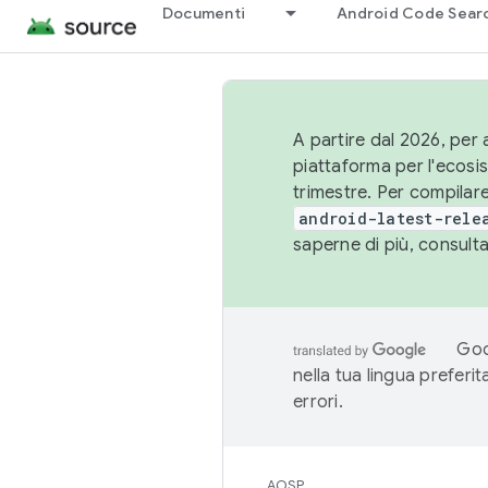
Documenti
Android Code Sear
A partire dal 2026, per a
piattaforma per l'ecos
trimestre. Per compilare
android-latest-rele
saperne di più, consult
Goo
nella tua lingua preferi
errori.
AOSP